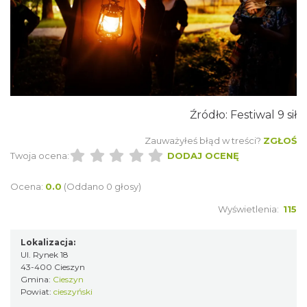
Cieszyn
0.05 km
2026-08-16
Źródło: Festiwal 9 sił
Zauważyłeś błąd w treści?
ZGŁOŚ
Twoja ocena:
DODAJ OCENĘ
Cieszyn
Ocena:
0.0
(Oddano 0 głosy)
0.05 km
2026-08-23
Wyświetlenia:
115
Lokalizacja:
Ul. Rynek 18
43-400 Cieszyn
Gmina:
Cieszyn
Powiat:
cieszyński