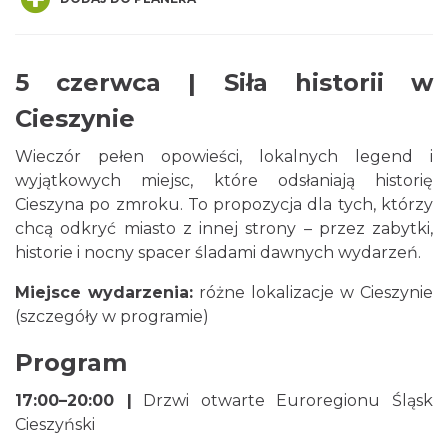
5 czerwca | Siła historii w
Cieszynie
Cieszyn
0.01 km
2026-08-14
Wieczór pełen opowieści, lokalnych legend i
wyjątkowych miejsc, które odsłaniają historię
Cieszyna po zmroku. To propozycja dla tych, którzy
chcą odkryć miasto z innej strony – przez zabytki,
historie i nocny spacer śladami dawnych wydarzeń.
Miejsce wydarzenia:
różne lokalizacje w Cieszynie
(szczegóły w programie)
Cieszyn
0.01 km
2026-08-21
Program
17:00–20:00 |
Drzwi otwarte Euroregionu Śląsk
Cieszyński