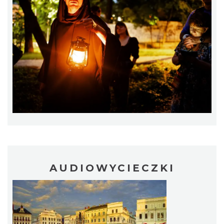
„Daniec kontra Kryszak”
Cieszyn
0.25 km
2026-11-08
Spektakl "Tajemnica 16. piętra"
Cieszyn
0.25 km
2026-10-18
AUDIOWYCIECZKI