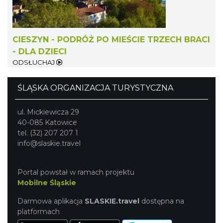
CIESZYN - PODRÓŻ PO MIEŚCIE TRZECH BRACI
Patroni cieszyńskich ulic - wystawa
- DLA DZIECI
Cieszyn
ODSŁUCHAJ
0.33 km
2026-07-03
ŚLĄSKA ORGANIZACJA TURYSTYCZNA
ul. Mickiewicza 29
40-085 Katowice
tel. (32) 207 207 1
info@slaskie.travel
Ślad. Litera. Piksel. Wystawa z okazji 30-
Portal powstał w ramach projektu
lecia Muzeum Drukarstwa w Cieszynie
Mobilne Śląskie
Cieszyn
0.35 km
2026-07-01
Darmowa aplikacja
SLASKIE.travel
dostępna na
platformach