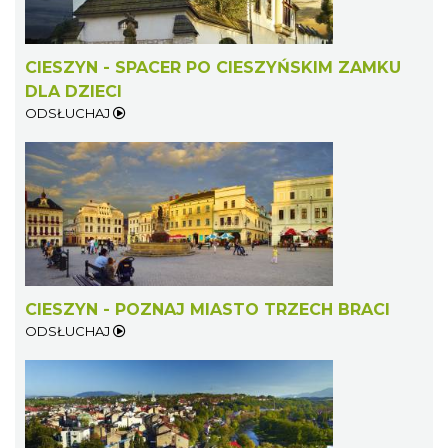
CIESZYN - SPACER PO CIESZYŃSKIM ZAMKU
LOVE SONGS-historie miłosne zapisane w
DLA DZIECI
muzyce
ODSŁUCHAJ
Cieszyn
0.25 km
2026-10-24
CIESZYN - POZNAJ MIASTO TRZECH BRACI
ODSŁUCHAJ
Cieszyn
0.33 km
2026-08-08