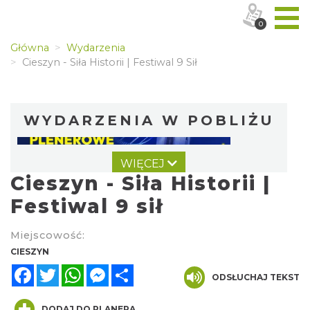
0
Główna
Wydarzenia
Cieszyn - Siła Historii | Festiwal 9 Sił
WYDARZENIA W POBLIŻU
WIĘCEJ
Cieszyn - Siła Historii |
Festiwal 9 sił
Miejscowość:
Cieszyn
CIESZYN
0.01 km
2026-08-07
Facebook
Twitter
WhatsApp
Messenger
Share
ODSŁUCHAJ TEKST
DODAJ DO PLANERA