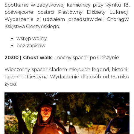
Spotkanie w zabytkowej kamienicy przy Rynku 18,
poświęcone postaci Piastówny Elżbiety Lukrecji.
Wydarzenie z udziałem przedstawicieli Chorągwi
Cieszyn
Księstwa Cieszyńskiego.
0.01 km
2026-08-28
wstęp wolny
bez zapisów
20:00 | Ghost walk
– nocny spacer po Cieszynie
Wieczorny spacer śladem miejskich legend, historii i
tajemnic Cieszyna. Wydarzenie dla osób od 16. roku
życia.
Cieszyn
0.05 km
2026-08-09