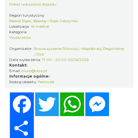
Pokaż wskazówki dojazdu
Cieszyn
0.05 km
2026-08-30
Region turystyczny:
Beskid Śląski, Beskidy i Śląsk Cieszyński
Lokalizacja:
W mieście
Kategoria:
Wydarzenia
Organizator:
Stowarzyszenie Rozwoju i Współpracy Regionalnej
„Olza”
Data wydarzenia:
17:00 - 20:00 05/06/2026
Kontakt:
Email:
biuro@olza.pl
Wystawa: Z ONDRASZKIEM PRZEZ DEKADY
Informacje ogólne:
60-lecie Turystycznego Klubu Kolarskiego
Rodzaj obiektu:
Festiwale
Cieszyn
PTTK "Ondraszek"
0.06 km
2026-05-27
Facebook
Twitter
WhatsApp
Messenger
Share