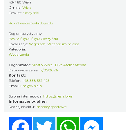
43-460 Wisła
Wisła
Gmina:
Wisła
0.16 km
2026-07-27
Powiat:
cieszyński
Pokaż wskazówki dojazdu
Region turystyczny:
Beskid Śląski, Śląsk Cieszyński
Lokalizacja:
W górach, W centrum miasta
Kategoria:
Wydarzenia
Organizator:
Miasto Wisła i Bike Atelier Merida
IX Festiwal Sera na Skolnitym
Data wydarzenia:
17/05/2026
Wisła
Kontakt:
0.19 km
2026-08-08
Telefon:
+48 338 552 425
Email:
um@wisla.pl
Strona internetowa:
https://silesia.bike
Informacje ogólne:
Rodzaj obiektu:
Imprezy sportowe
Facebook
Twitter
WhatsApp
Messenger