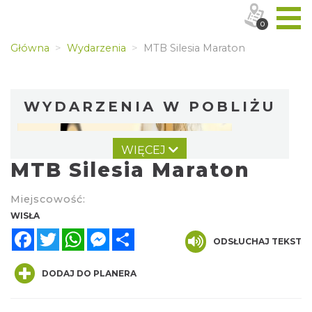
0
Główna
Wydarzenia
MTB Silesia Maraton
WYDARZENIA W POBLIŻU
WIĘCEJ
MTB Silesia Maraton
Miejscowość:
WISŁA
Facebook
Twitter
WhatsApp
Messenger
Share
Koncert orkiestry dętej „Echo Adwentu”
ODSŁUCHAJ TEKST
Wisła
0.00 km
2026-08-09
DODAJ DO PLANERA