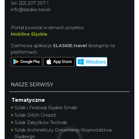
tel. (32) 207 207 1
info@slaskie.travel
Portal powstał w ramach projektu
Mobilne Śląskie
Darmowa aplikacja
SLASKIE.travel
dostępna na
platformach
Mirosław Szołtysek - koncert
Brenna
7.65 km
2026-08-15
NASZE SERWISY
Tematyczne
Szlak i Festiwal Śląskie Smaki
Szlak Orlich Gniazd
Szlak Zabytków Techniki
Dotknij Tradycji - lato w Gminie Brenna
Szlak Architektury Drewnianej Województwa
Brenna
Śląskiego
7.68 km
2026-06-29