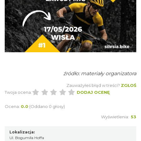
Plener malarski
Wisła
0.16 km
2026-08-11
źródło: materiały organizatora
Zauważyłeś błąd w treści?
ZGŁOŚ
Twoja ocena:
DODAJ OCENĘ
Ocena:
0.0
(Oddano 0 głosy)
Wyświetlenia:
53
Wystawa plenerowa "Z archiwum Z.
Lokalizacja:
Ul. Bogumiła Hoffa
Pamiątki rodzinne Polaków z Zaolzia"