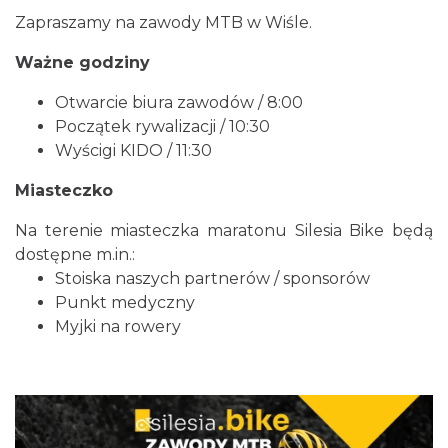
Zapraszamy na zawody MTB w Wiśle.
Ważne godziny
Otwarcie biura zawodów / 8:00
Pokazy tradycji - wyrób masła i sera w
Początek rywalizacji / 10:30
Muzeum Beskidzkim
Wyścigi KIDO / 11:30
Wisła
0.03 km
2026-08-19
Miasteczko
Na terenie miasteczka maratonu Silesia Bike będą
dostępne m.in.:
Stoiska naszych partnerów / sponsorów
Punkt medyczny
Myjki na rowery
Pokazy tradycji - pokaz pszczelarski w
Muzeum Beskidzkim
Wisła
0.03 km
2026-08-26