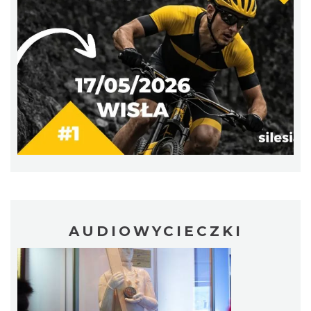
Święto Zielin - wykład i warsztaty: bukiety
na Zielną
Brenna
7.62 km
2026-08-14
Festiwal Zderzenia Gatunków & Moto
AUDIOWYCIECZKI
Granda 2026
Brenna
7.62 km
2026-08-07