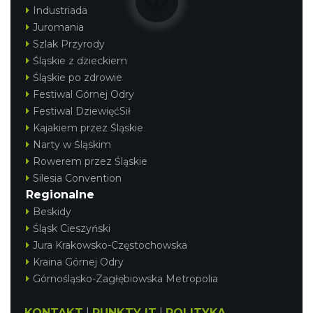
Industriada
Juromania
Szlak Przyrody
Śląskie z dzieckiem
Śląskie po zdrowie
Festiwal Górnej Odry
Festiwal DziewięćSił
Kajakiem przez Śląskie
III Ogólnopolski Festiwal Folkloru
Narty w Śląskim
Dziecięcego „ Jaworowy Listek”
Rowerem przez Śląskie
Istebna
8.18 km
2026-09-19
Silesia Convention
Regionalne
Beskidy
Śląsk Cieszyński
Jura Krakowsko-Częstochowska
Kraina Górnej Odry
Górnośląsko-Zagłębiowska Metropolia
Jak czytać las
KONTAKT
|
PUNKTY IT
|
POLITYKA