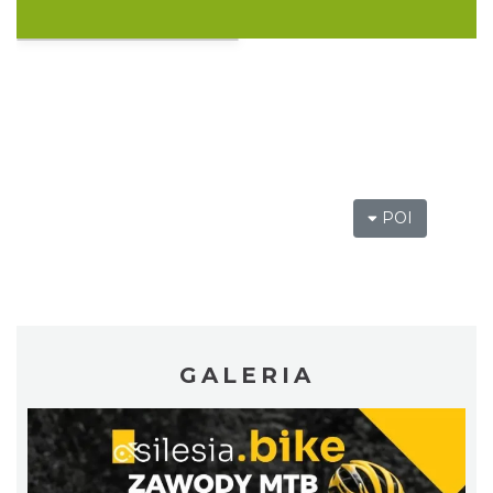
Wakacyjna Potańcówka na Czantorii
Ustroń
4.58 km
2026-08-15
POI
Święto Zielin - Koncert zespołu "Trzy
Struny"
Brenna
7.62 km
2026-08-14
GALERIA