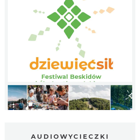
Patroni cieszyńskich ulic - wystawa
Cieszyn
1.82 km
2026-07-03
Ślad. Litera. Piksel. Wystawa z okazji 30-
lecia Muzeum Drukarstwa w Cieszynie
Cieszyn
1.87 km
2026-07-01
AUDIOWYCIECZKI