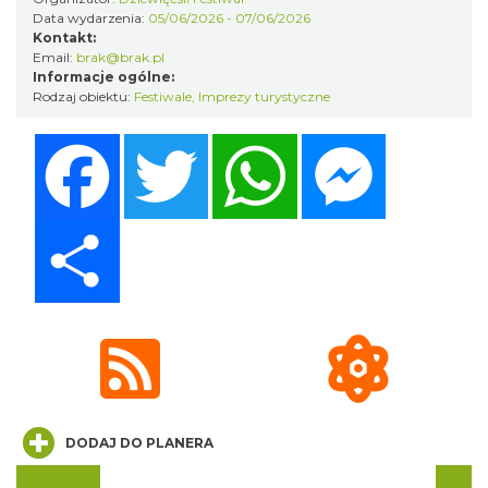
„Daniec kontra Kryszak”
Data wydarzenia:
05/06/2026 - 07/06/2026
Cieszyn
Kontakt:
1.76 km
2026-11-08
Email:
brak@brak.pl
Informacje ogólne:
Rodzaj obiektu:
Festiwale
,
Imprezy turystyczne
Facebook
Twitter
WhatsApp
Messenger
Share
Spektakl "Tajemnica 16. piętra"
Cieszyn
1.76 km
2026-10-18
DODAJ DO PLANERA