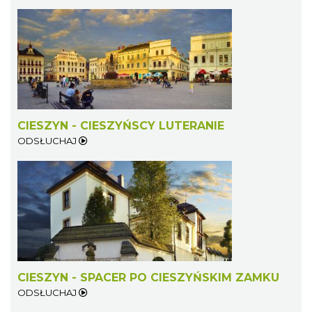
Cieszyn
1.94 km
2026-08-09
CIESZYN - CIESZYŃSCY LUTERANIE
ODSŁUCHAJ
Cieszyn
1.94 km
2026-08-16
CIESZYN - SPACER PO CIESZYŃSKIM ZAMKU
ODSŁUCHAJ