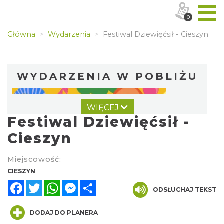
0
Główna
Wydarzenia
Festiwal Dziewięćsił - Cieszyn
WYDARZENIA W POBLIŻU
WIĘCEJ
Festiwal Dziewięćsił -
Cieszyn
Miejscowość:
KOCIA SZAJKA FEST 2
CIESZYN
Cieszyn
Facebook
Twitter
WhatsApp
Messenger
Share
0.00 km
ODSŁUCHAJ TEKST
2026-08-21
DODAJ DO PLANERA