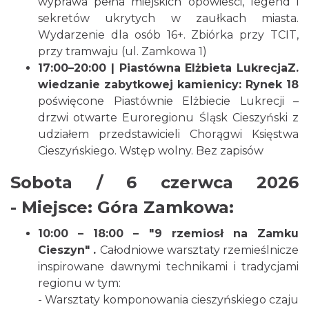
wyprawa pełna miejskich opowieści, legend i
sekretów ukrytych w zaułkach miasta.
Wydarzenie dla osób 16+. Zbiórka przy TCIT,
przy tramwaju (ul. Zamkowa 1)
17:00–20:00 | Piastówna Elżbieta LukrecjaZ.
wiedzanie zabytkowej kamienicy: Rynek 18
poświęcone Piastównie Elżbiecie Lukrecji –
Cieszyn
drzwi otwarte Euroregionu Śląsk Cieszyński z
1.62 km
2026-08-21
udziałem przedstawicieli Chorągwi Księstwa
Cieszyńskiego. Wstęp wolny. Bez zapisów
Sobota / 6 czerwca 2026
- Miejsce: Góra Zamkowa:
10:00 – 18:00 – "9 rzemiosł na Zamku
Cieszyn
Cieszyn" .
Całodniowe warsztaty rzemieślnicze
1.62 km
2026-08-28
inspirowane dawnymi technikami i tradycjami
regionu w tym:
- Warsztaty komponowania cieszyńskiego czaju