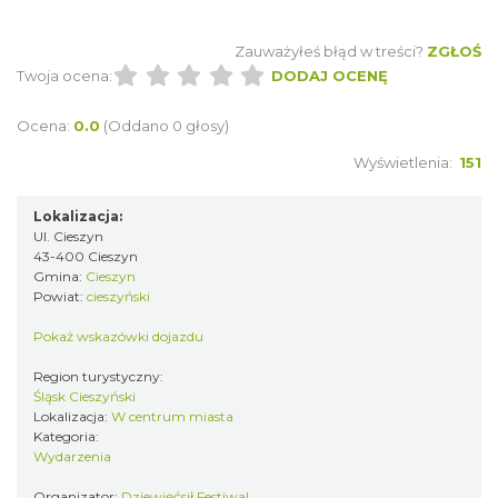
1.66 km
2026-08-23
Zauważyłeś błąd w treści?
ZGŁOŚ
Twoja ocena:
DODAJ OCENĘ
Ocena:
0.0
(Oddano 0 głosy)
Wyświetlenia:
151
Lokalizacja:
Koncert na głos i organy - Paweł Konik &
Ul. Cieszyn
Maciej Zakrzewski
43-400 Cieszyn
Cieszyn
Gmina:
Cieszyn
Powiat:
cieszyński
1.66 km
2026-09-06
Pokaż wskazówki dojazdu
Region turystyczny:
Śląsk Cieszyński
Lokalizacja:
W centrum miasta
Kategoria:
Wydarzenia
Organizator:
Dziewięćsił Festiwal