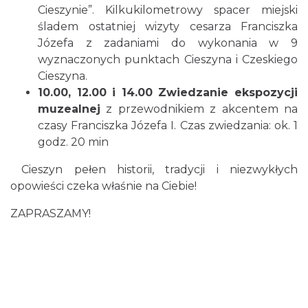
Cieszynie”. Kilkukilometrowy spacer miejski
śladem ostatniej wizyty cesarza Franciszka
Cieszyn
Józefa z zadaniami do wykonania w 9
1.66 km
2026-08-16
wyznaczonych punktach Cieszyna i Czeskiego
Cieszyna.
10.00, 12.00 i 14.00 Zwiedzanie ekspozycji
muzealnej
z przewodnikiem z akcentem na
czasy Franciszka Józefa I. Czas zwiedzania: ok. 1
godz. 20 min
Cieszyn pełen historii, tradycji i niezwykłych
Cieszyn
opowieści czeka właśnie na Ciebie!
1.66 km
2026-08-23
ZAPRASZAMY!