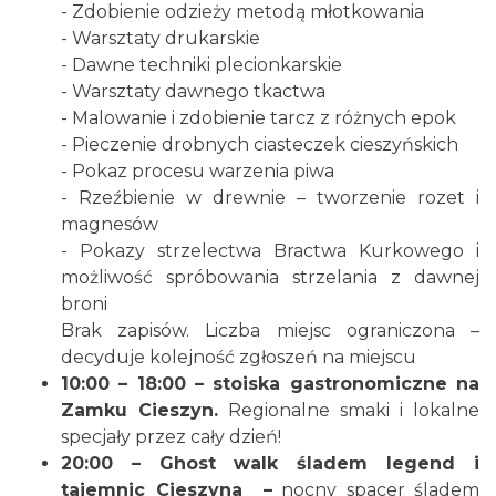
- Zdobienie odzieży metodą młotkowania
- Warsztaty drukarskie
- Dawne techniki plecionkarskie
- Warsztaty dawnego tkactwa
- Malowanie i zdobienie tarcz z różnych epok
Cieszyn
- Pieczenie drobnych ciasteczek cieszyńskich
1.65 km
2026-08-09
- Pokaz procesu warzenia piwa
- Rzeźbienie w drewnie – tworzenie rozet i
magnesów
- Pokazy strzelectwa Bractwa Kurkowego i
możliwość spróbowania strzelania z dawnej
broni
Brak zapisów. Liczba miejsc ograniczona –
decyduje kolejność zgłoszeń na miejscu
Cieszyn
10:00 – 18:00 – stoiska gastronomiczne na
1.65 km
2026-08-16
Zamku Cieszyn.
Regionalne smaki i lokalne
specjały przez cały dzień!
20:00 – Ghost walk śladem legend i
tajemnic Cieszyna –
nocny spacer śladem