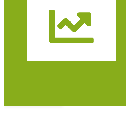
Koncert KARUZELA GNA
Cieszyn
1.76 km
2026-09-20
Trasa
Mozaika Folkloru II – Spotkanie trzech
kultur
Cieszyn
1.76 km
2026-09-12