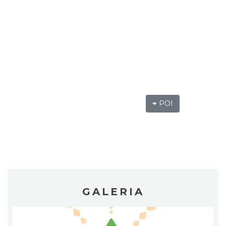
LOVE SONGS-historie miłosne zapisane w
muzyce
Cieszyn
1.76 km
2026-10-24
POI
Cieszyn
1.82 km
2026-08-08
GALERIA