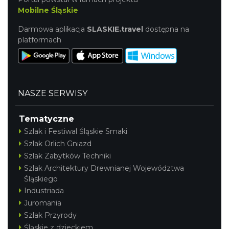
Mobilne Śląskie
Cieszyn
1.94 km
2026-09-20
Darmowa aplikacja
SLASKIE.travel
dostępna na
platformach
NASZE SERWISY
Tematyczne
Cieszyn
1.94 km
2026-09-27
Szlak i Festiwal Śląskie Smaki
Szlak Orlich Gniazd
Szlak Zabytków Techniki
Szlak Architektury Drewnianej Województwa
Śląskiego
Industriada
Juromania
Szlak Przyrody
ŚWIĘTO HERBATY 2026
Śląskie z dzieckiem