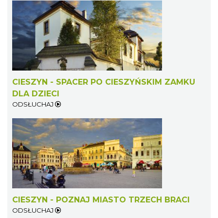
Cieszyn
1.94 km
2026-08-23
CIESZYN - SPACER PO CIESZYŃSKIM ZAMKU
DLA DZIECI
ODSŁUCHAJ
Cieszyn
1.94 km
2026-08-30
CIESZYN - POZNAJ MIASTO TRZECH BRACI
ODSŁUCHAJ