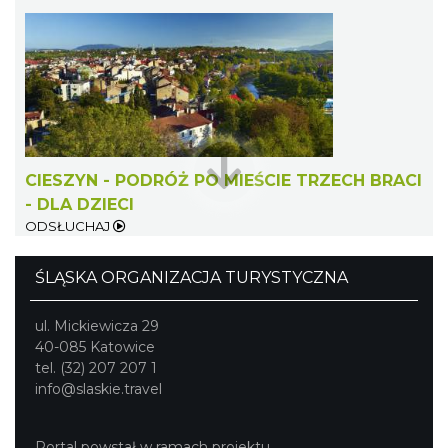
Cieszyn
1.94 km
2026-09-06
CIESZYN - PODRÓŻ PO MIEŚCIE TRZECH BRACI
- DLA DZIECI
ODSŁUCHAJ
Cieszyn
ŚLĄSKA ORGANIZACJA TURYSTYCZNA
1.94 km
2026-09-13
ul. Mickiewicza 29
40-085 Katowice
tel. (32) 207 207 1
info@slaskie.travel
Portal powstał w ramach projektu