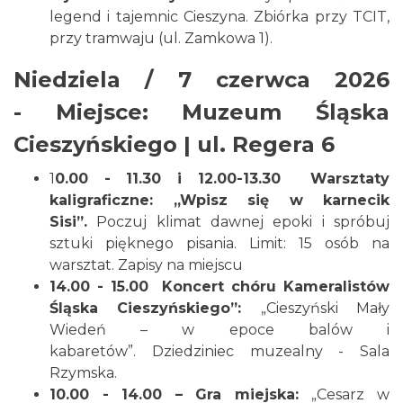
legend i tajemnic Cieszyna. Zbiórka przy TCIT,
przy tramwaju (ul. Zamkowa 1).
Niedziela / 7 czerwca 2026
Cieszyn
1.65 km
2026-08-23
-
Miejsce: Muzeum Śląska
Cieszyńskiego | ul. Regera 6
1
0.00 - 11.30 i 12.00-13.30
Warsztaty
kaligraficzne: „Wpisz się w karnecik
Sisi”.
Poczuj klimat dawnej epoki i spróbuj
sztuki pięknego pisania. Limit: 15 osób na
warsztat. Zapisy na miejscu
Cieszyn
1.66 km
2026-08-09
14.00 - 15.00
Koncert chóru Kameralistów
Śląska Cieszyńskiego”:
„Cieszyński Mały
Wiedeń – w epoce balów i
kabaretów”. Dziedziniec muzealny - Sala
Rzymska.
10.00 - 14.00 – Gra miejska:
„Cesarz w