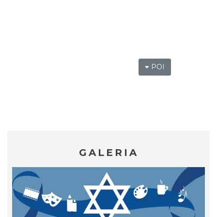
Patroni cieszyńskich ulic - wystawa
POI
Cieszyn
1.82 km
2026-07-03
GALERIA
Ślad. Litera. Piksel. Wystawa z okazji 30-
lecia Muzeum Drukarstwa w Cieszynie
Cieszyn
1.87 km
2026-07-01