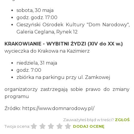
sobota, 30 maja
Cieszyn
1.66 km
2026-08-23
godz. godz. 17:00
Cieszyński Ośrodek Kultury "Dom Narodowy",
Galeria Ceglana, Rynek 12
KRAKOWIANIE - WYBITNI ŻYDZI (XIV do XX w.)
wycieczka do Krakowa na Kazimierz
niedziela, 31 maja
godz. 7:00
Koncert na głos i organy - Paweł Konik &
zbiórka na parkingu przy ul. Zamkowej
Maciej Zakrzewski
Cieszyn
organizatorzy zastrzegają sobie prawo do zmiany
1.66 km
2026-09-06
programu
Źródło: https://www.domnarodowy.pl/
Zauważyłeś błąd w treści?
ZGŁOŚ
Twoja ocena:
DODAJ OCENĘ