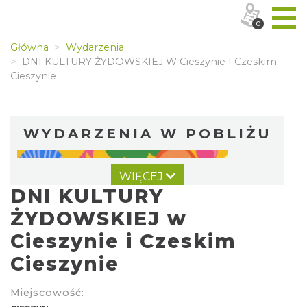
0
Główna
Wydarzenia
DNI KULTURY ŻYDOWSKIEJ W Cieszynie I Czeskim
Cieszynie
WYDARZENIA W POBLIŻU
WIĘCEJ
DNI KULTURY
ŻYDOWSKIEJ w
Cieszynie i Czeskim
Cieszynie
KOCIA SZAJKA FEST 2
Cieszyn
0.00 km
2026-08-21
Miejscowość: