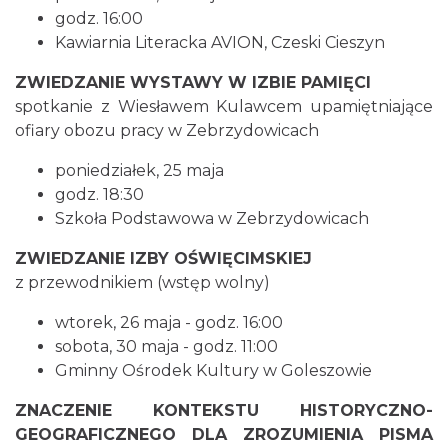
godz. 16:00
Kawiarnia Literacka AVION, Czeski Cieszyn
ZWIEDZANIE WYSTAWY W IZBIE PAMIĘCI
spotkanie z Wiesławem Kulawcem upamiętniające
ofiary obozu pracy w Zebrzydowicach
Cieszyn
poniedziałek, 25 maja
1.65 km
2026-08-09
godz. 18:30
Szkoła Podstawowa w Zebrzydowicach
ZWIEDZANIE IZBY OŚWIĘCIMSKIEJ
z przewodnikiem (wstęp wolny)
wtorek, 26 maja - godz. 16:00
sobota, 30 maja - godz. 11:00
Gminny Ośrodek Kultury w Goleszowie
Cieszyn
1.65 km
2026-08-16
ZNACZENIE KONTEKSTU HISTORYCZNO-
GEOGRAFICZNEGO DLA ZROZUMIENIA PISMA