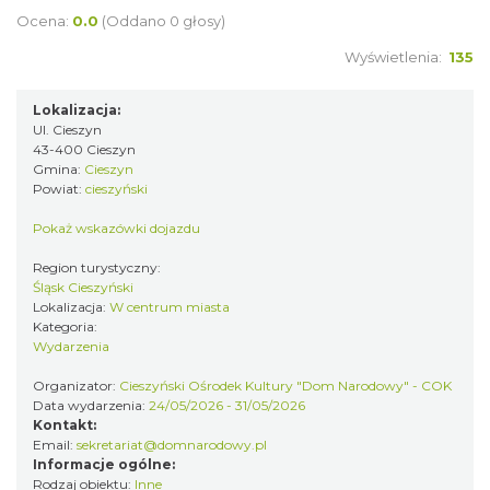
Ocena:
0.0
(Oddano 0 głosy)
„Daniec kontra Kryszak”
Wyświetlenia:
135
Cieszyn
1.76 km
2026-11-08
Lokalizacja:
Ul. Cieszyn
43-400 Cieszyn
Gmina:
Cieszyn
Powiat:
cieszyński
Pokaż wskazówki dojazdu
Region turystyczny:
Śląsk Cieszyński
Lokalizacja:
W centrum miasta
Spektakl "Tajemnica 16. piętra"
Kategoria:
Cieszyn
Wydarzenia
1.76 km
2026-10-18
Organizator:
Cieszyński Ośrodek Kultury "Dom Narodowy" - COK
Data wydarzenia:
24/05/2026 - 31/05/2026
Kontakt:
Email:
sekretariat@domnarodowy.pl
Informacje ogólne:
Rodzaj obiektu:
Inne