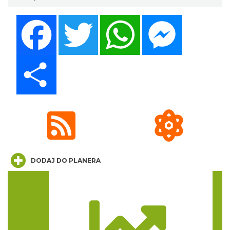
Facebook
Twitter
WhatsApp
Messenger
Koncert KARUZELA GNA
Cieszyn
1.76 km
2026-09-20
Share
Mozaika Folkloru II – Spotkanie trzech
DODAJ DO PLANERA
kultur
Cieszyn
1.76 km
2026-09-12
Trasa