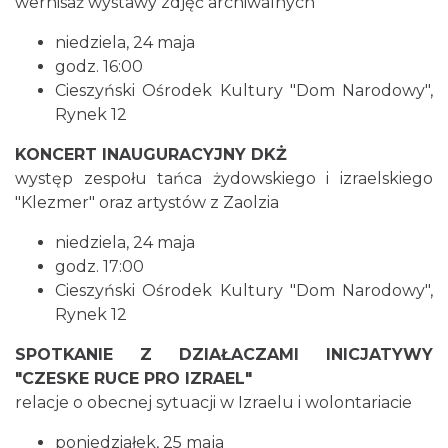
wernisaż wystawy zdjęć archiwalnych
1.62 km
2026-08-14
niedziela, 24 maja
godz. 16:00
Cieszyński Ośrodek Kultury "Dom Narodowy",
Rynek 12
KONCERT INAUGURACYJNY DKŻ
występ zespołu tańca żydowskiego i izraelskiego
Cieszyn
"Klezmer" oraz artystów z Zaolzia
1.62 km
2026-08-21
niedziela, 24 maja
godz. 17:00
Cieszyński Ośrodek Kultury "Dom Narodowy",
Rynek 12
SPOTKANIE Z DZIAŁACZAMI INICJATYWY
"CZESKE RUCE PRO IZRAEL"
relacje o obecnej sytuacji w Izraelu i wolontariacie
Cieszyn
1.62 km
2026-08-28
poniedziałek, 25 maja