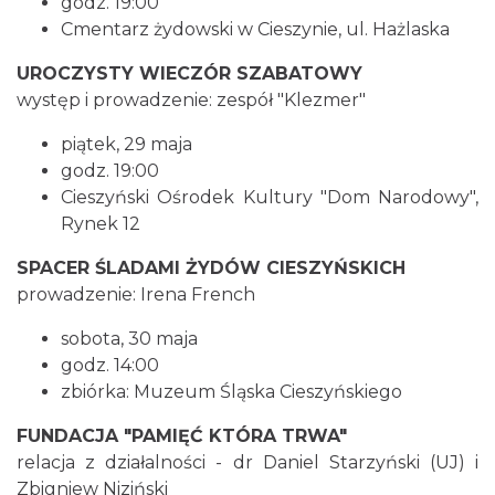
godz. 19:00
Cmentarz żydowski w Cieszynie, ul. Hażlaska
UROCZYSTY WIECZÓR SZABATOWY
Cieszyn
1.66 km
2026-08-30
występ i prowadzenie: zespół "Klezmer"
piątek, 29 maja
godz. 19:00
Cieszyński Ośrodek Kultury "Dom Narodowy",
Rynek 12
SPACER ŚLADAMI ŻYDÓW CIESZYŃSKICH
prowadzenie: Irena French
Cieszyn
1.66 km
2026-08-09
sobota, 30 maja
godz. 14:00
zbiórka: Muzeum Śląska Cieszyńskiego
FUNDACJA "PAMIĘĆ KTÓRA TRWA"
relacja z działalności - dr Daniel Starzyński (UJ) i
Zbigniew Niziński