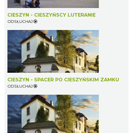
CIESZYN - CIESZYŃSCY LUTERANIE
ODSŁUCHAJ
Cieszyn
1.94 km
2026-08-23
CIESZYN - SPACER PO CIESZYŃSKIM ZAMKU
ODSŁUCHAJ
Cieszyn
1.94 km
2026-08-30