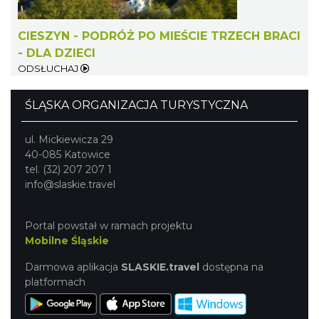
CIESZYN - PODRÓŻ PO MIEŚCIE TRZECH BRACI
Cieszyn
- DLA DZIECI
1.94 km
2026-09-20
ODSŁUCHAJ
ŚLĄSKA ORGANIZACJA TURYSTYCZNA
ul. Mickiewicza 29
40-085 Katowice
tel. (32) 207 207 1
info@slaskie.travel
Cieszyn
1.94 km
2026-09-27
Portal powstał w ramach projektu
Mobilne Śląskie
Darmowa aplikacja
SLASKIE.travel
dostępna na
platformach