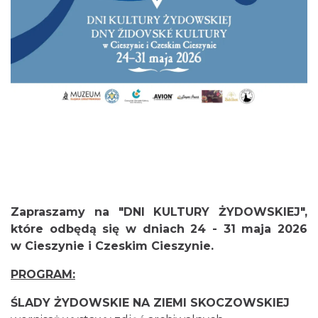
Cieszyn
Towarzystwa Fotograficznego
1.60 km
2026-08-07
Cieszyn
1.62 km
2026-08-07
Zapraszamy na "
DNI KULTURY ŻYDOWSKIEJ",
które odbędą się w dniach
24 - 31 maja 2026
w
Cieszynie i Czeskim Cieszynie.
PROGRAM:
ŚLADY ŻYDOWSKIE NA ZIEMI SKOCZOWSKIEJ
Cieszyn