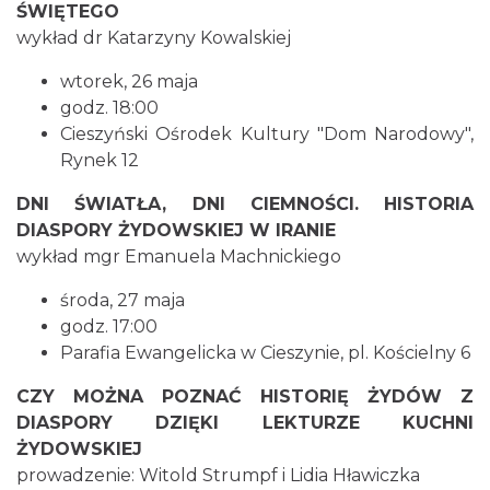
ŚWIĘTEGO
wykład dr Katarzyny Kowalskiej
wtorek, 26 maja
godz. 18:00
Cieszyński Ośrodek Kultury "Dom Narodowy",
Cieszyn
Rynek 12
1.65 km
2026-08-23
DNI ŚWIATŁA, DNI CIEMNOŚCI. HISTORIA
DIASPORY ŻYDOWSKIEJ W IRANIE
wykład mgr Emanuela Machnickiego
środa, 27 maja
godz. 17:00
Parafia Ewangelicka w Cieszynie, pl. Kościelny 6
Cieszyn
1.66 km
2026-08-09
CZY MOŻNA POZNAĆ HISTORIĘ ŻYDÓW Z
DIASPORY DZIĘKI LEKTURZE KUCHNI
ŻYDOWSKIEJ
prowadzenie: Witold Strumpf i Lidia Hławiczka