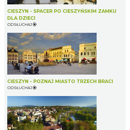
CIESZYN - SPACER PO CIESZYŃSKIM ZAMKU
DLA DZIECI
ODSŁUCHAJ
Cieszyn
1.94 km
2026-09-06
CIESZYN - POZNAJ MIASTO TRZECH BRACI
ODSŁUCHAJ
Cieszyn
1.94 km
2026-09-13