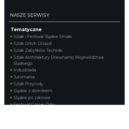
ŚWIĘTO HERBATY 2026
NASZE SERWISY
Cieszyn
1.94 km
2026-08-29
Tematyczne
Szlak i Festiwal Śląskie Smaki
Szlak Orlich Gniazd
Szlak Zabytków Techniki
Szlak Architektury Drewnianej Województwa
Śląskiego
Industriada
Juromania
XV Skarby z Cieszyńskiej Trówły
Szlak Przyrody
Cieszyn
1.94 km
2026-08-14
Śląskie z dzieckiem
Śląskie po zdrowie
Festiwal Górnej Odry
Festiwal DziewięćSił
Kajakiem przez Śląskie
Narty w Śląskim