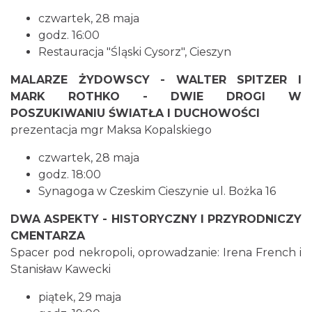
czwartek, 28 maja
godz. 16:00
Restauracja "Śląski Cysorz", Cieszyn
Cieszyn
MALARZE ŻYDOWSCY - WALTER SPITZER I
1.66 km
2026-08-16
MARK ROTHKO - DWIE DROGI W
POSZUKIWANIU ŚWIATŁA I DUCHOWOŚCI
prezentacja mgr Maksa Kopalskiego
czwartek, 28 maja
godz. 18:00
Synagoga w Czeskim Cieszynie ul. Bożka 16
Cieszyn
DWA ASPEKTY - HISTORYCZNY I PRZYRODNICZY
1.66 km
2026-08-23
CMENTARZA
Spacer pod nekropoli, oprowadzanie: Irena French i
Stanisław Kawecki
piątek, 29 maja