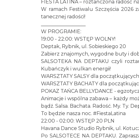
FIESTA LATINA – roztańczona radość n
W ramach Festiwalu Szczęścia 2026 za
tanecznej radości!
__________________
W PROGRAMIE:
19:00 - 22:00: WSTĘP WOLNY!
Deptak, Rybnik, ul. Sobieskiego 20
Zabierz znajomych, wygodne buty i do
SALSOTEKA NA DEPTAKU czyli roztań
Kubańczyk i wulkan energii!
WARSZTATY SALSY dla początkującyc
WARSZTATY BACHATY dla początkują
POKAZ TAŃCA BELLYDANCE - egzotycz
Animacje i wspólna zabawa – każdy może
bądź. Salsa. Bachata. Radość. My. Ty. De
To będzie nasza noc. #FiestaLatina
22:00 - 02:00: WSTĘP 20 PLN
Havana Dance Studio Rybnik, ul. Kotuc
Po SALSOTECE NA DEPTAKU. Zaprasza