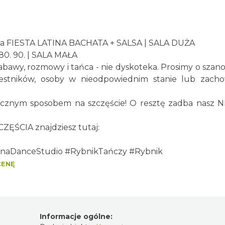
jna FIESTA LATINA BACHATA + SALSA | SALA DUŻA
80. 90. | SALA MAŁA
awy, rozmowy i tańca - nie dyskoteka. Prosimy o szano
stników, osoby w nieodpowiednim stanie lub zacho
anecznym sposobem na szczęście! O resztę zadba n
ZĘŚCIA znajdziesz tutaj:
naDanceStudio
#RybnikTańczy
#Rybnik
CENĘ
Informacje ogólne: