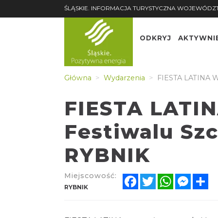
ŚLĄSKIE. INFORMACJA TURYSTYCZNA WOJEWÓDZ
ODKRYJ
AKTYWNI
Główna
Wydarzenia
FIESTA LATINA W
FIESTA LATI
Festiwalu Szc
RYBNIK
Miejscowość:
Facebook
Twitter
WhatsApp
Messe
Sh
RYBNIK