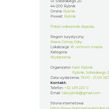
Ul. Sobieskiego 20
44-200 Rybnik
Gmina:
Rybnik
Powiat:
Rybnik
Pokaż wskazówki dojazdu
Region turystyczny:
Kraina Górnej Odry
Lokalizacja:
W centrum miasta
Kategoria:
Wydarzenia
Organizator:
halo! Rybnik
Rybnik, Sobieskiego 
Data wydarzenia:
19:00 - 21:00 15
Kontakt:
Telefon:
+32 439 220 0
Email:
halorybnik@gmail.com
Strona internetowa:
https://www.teatrziemirybnickiej.pl