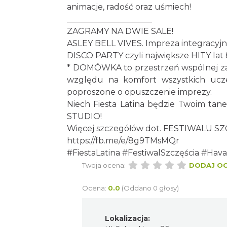
animacje, radość oraz uśmiech!
_____________________
ZAGRAMY NA DWIE SALE!
ASLEY BELL VIVES. Impreza integracy
DISCO PARTY czyli największe HITY lat 
* DOMÓWKA to przestrzeń wspólnej zab
względu na komfort wszystkich ucze
poproszone o opuszczenie imprezy.
Niech Fiesta Latina będzie Twoim t
STUDIO!
Więcej szczegółów dot. FESTIWALU SZC
https://fb.me/e/8g9TMsMQr
#FiestaLatina
#FestiwalSzczęścia
#Hava
Twoja ocena:
DODAJ O
Ocena:
0.0
(Oddano 0 głosy)
Lokalizacja: