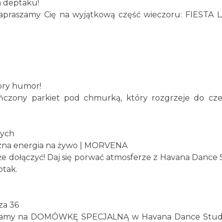
a deptaku!
praszamy Cię na wyjątkową część wieczoru: FIESTA LA
bry humor!
czony parkiet pod chmurką, który rozgrzeje do cze
h
cych
na energia na żywo | MORVENA
 dołączyć! Daj się porwać atmosferze z Havana Dance S
ptak.
za 36
my na DOMÓWKĘ SPECJALNĄ w Havana Dance Studio cz