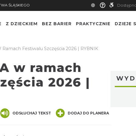
TWA ŚLĄSKIEGO
Dostępn
E
Z DZIECKIEM
BEZ BARIER
PRAKTYCZNIE
DZIEJE S
 Ramach Festiwalu Szczęścia 2026 | RYBNIK
NA w ramach
zęścia 2026 |
WYD
nger
are
ODSŁUCHAJ TEKST
DODAJ DO PLANERA