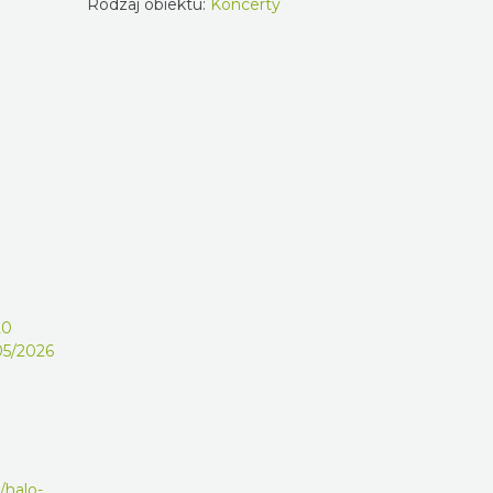
Rodzaj obiektu:
Koncerty
20
/05/2026
/halo-