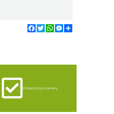
Facebook
Twitter
WhatsApp
Messenger
Share
Pokaż/Ukryj markery