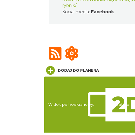
rybnik/
Social media:
Facebook
DODAJ DO PLANERA
Widok pełnoekranowy:
Atrakcje