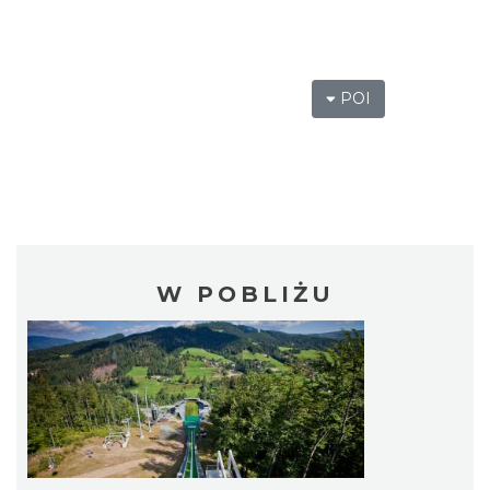
POI
W POBLIŻU