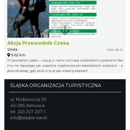
Akcja Przewodnik Czeka
Wisła
2026-08-16
6.62 km
Przewodnik czeka - ruszaj z nami na trasę wiślańskimi szlakami! Nie
ma nic lepszego jak wspólna wędrówka po beskidzkich szlakach - a
jeszcze lepiej, gdy ktoś zna je jak własną kieszeń!
ŚLĄSKA ORGANIZACJA TURYSTYCZNA
ul. Mickiewicza 29
40-085 Katowice
tel. (32) 207 207 1
info@slaskie.travel