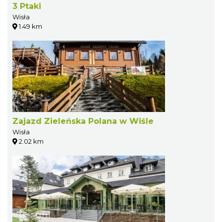
3 Ptaki
Wisła
1.49 km
Zajazd Zieleńska Polana w Wiśle
Wisła
2.02 km