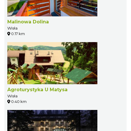
Malinowa Dolina
Wisła
0.17 km
Agroturystyka U Matysa
Wisła
0.40 km