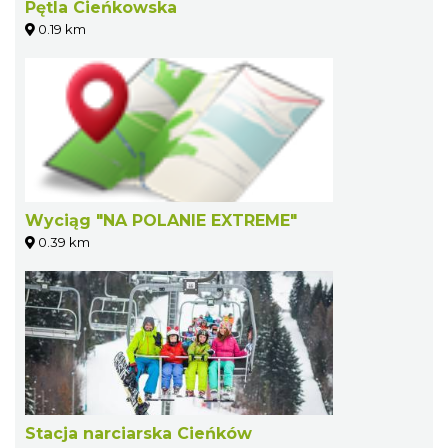
Pętla Cieńkowska
0.19 km
Wyciąg "NA POLANIE EXTREME"
0.39 km
Stacja narciarska Cieńków