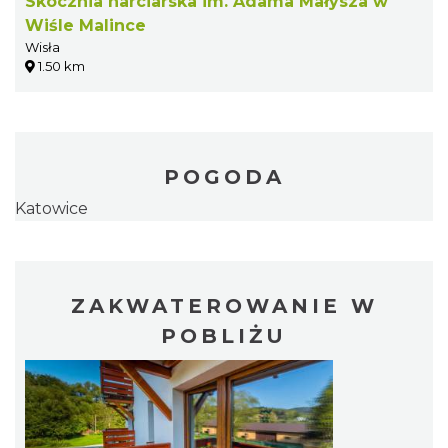
Skocznia narciarska im. Adama Małysza w
Wiśle Malince
Wisła
1.50 km
POGODA
Katowice
ZAKWATEROWANIE W
POBLIŻU