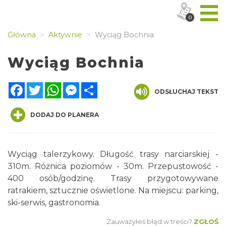
0
Główna
Aktywnie
Wyciąg Bochnia
Wyciąg Bochnia
Facebook
Twitter
WhatsApp
Messenger
Share
ODSŁUCHAJ TEKST
DODAJ DO PLANERA
Wyciąg talerzykowy. Długość trasy narciarskiej -
310m. Różnica poziomów - 30m. Przepustowość -
400 osób/godzinę. Trasy przygotowywane
ratrakiem, sztucznie oświetlone. Na miejscu: parking,
ski-serwis, gastronomia.
Zauważyłeś błąd w treści?
ZGŁOŚ