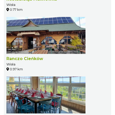
Wisła
0.77 km
Ranczo Cieńków
Wisła
0.97 km