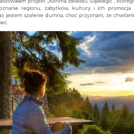
lizowałam projekt „Korona Beskidu Śląskiego”, któreg
oznanie regionu, zabytków, kultury i ich promocja
o jestem szalenie dumna, choć przyznam, że chwilami 
ieć.