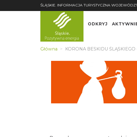
ŚLĄSKIE. INFORMACJA TURYSTYCZNA WOJEWÓDZ
ODKRYJ
AKTYWNI
Główna
KORONA BESKIDU ŚLĄSKIEGO – I