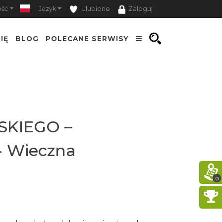
ość
Język
Ulubione
Zaloguj
IĘ
BLOG
POLECANE SERWISY
SKIEGO –
- Wieczna
0