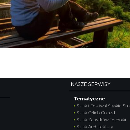
j
.
NASZE SERWISY
Tematyczne
Szlak i Festiwal Śląskie Sm
Szlak Orlich Gniazd
Szlak Zabytków Techniki
Szlak Architektury