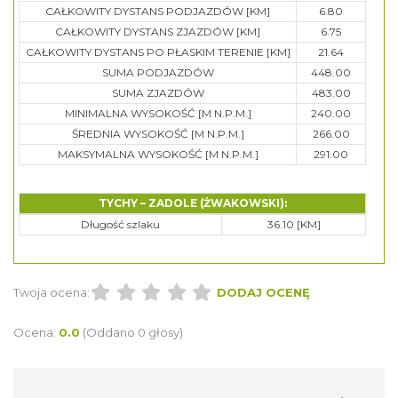
CAŁKOWITY DYSTANS PODJAZDÓW [KM]
6.80
CAŁKOWITY DYSTANS ZJAZDÓW [KM]
6.75
CAŁKOWITY DYSTANS PO PŁASKIM TERENIE [KM]
21.64
SUMA PODJAZDÓW
448.00
SUMA ZJAZDÓW
483.00
MINIMALNA WYSOKOŚĆ [M N.P.M.]
240.00
ŚREDNIA WYSOKOŚĆ [M N.P.M.]
266.00
MAKSYMALNA WYSOKOŚĆ [M N.P.M.]
291.00
TYCHY – ZADOLE (ŻWAKOWSKI):
Długość szlaku
36.10 [KM]
Twoja ocena:
DODAJ OCENĘ
Ocena:
0.0
(Oddano 0 głosy)