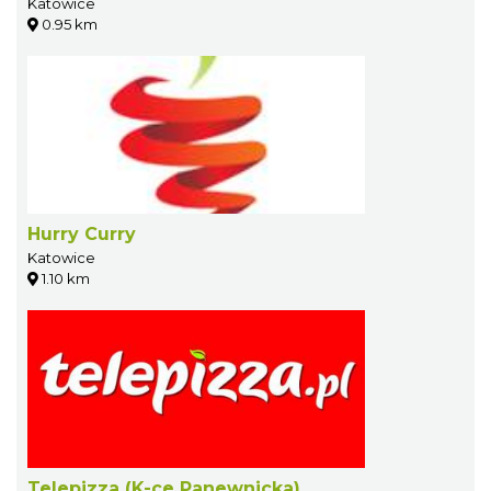
Katowice
0.95 km
Hurry Curry
Katowice
1.10 km
Telepizza (K-ce Panewnicka)