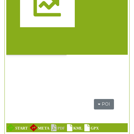
Trasa
POI