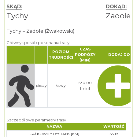
SKĄD:
DOKĄD:
Tychy
Zadole
Tychy – Zadole (Żwakowski)
Główny sposób pokonania trasy
CZAS
POZIOM
PODRÓZY
DODAJ DO PL
TRUDNOŚCI
[MIN]
530.00
pieszy
łatwy
[min]
Szczegółowe parametry trasy
NAZWA
WARTOŚĆ
CAŁKOWITY DYSTANS [KM]
35.18