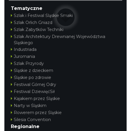
Tematyczne
Szlak i Festiwal Śląskie Smaki
Szlak Orlich Gniazd
Szlak Zabytków Techniki
Szlak Architektury Drewnianej Województwa
Śląskiego
Industriada
Juromania
Szlak Przyrody
Śląskie z dzieckiem
Śląskie po zdrowie
Festiwal Górnej Odry
Festiwal DziewięćSił
Kajakiem przez Śląskie
Narty w Śląskim
Rowerem przez Śląskie
Silesia Convention
Regionalne