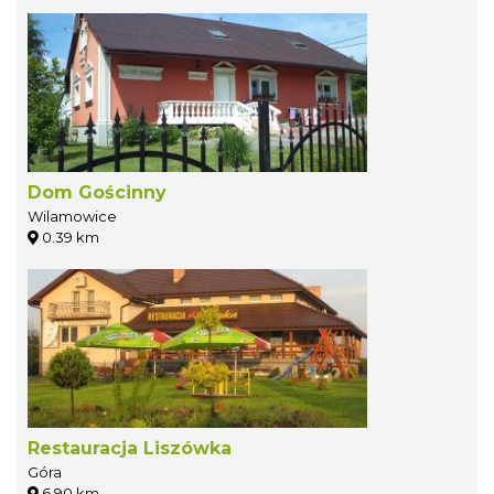
Dom Gościnny
Wilamowice
0.39 km
Restauracja Liszówka
Góra
6.90 km