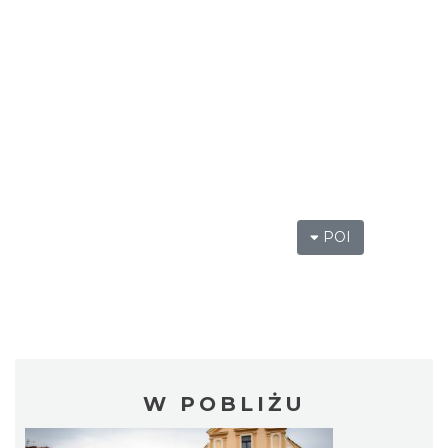
POI
W POBLIŻU