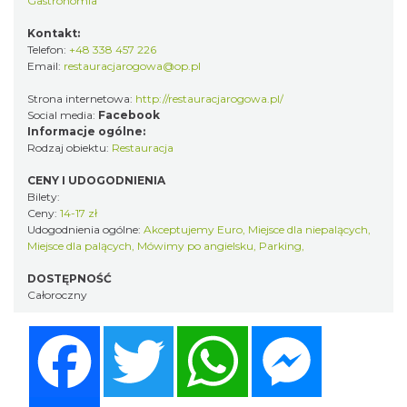
Gastronomia
Kontakt:
Telefon:
+48 338 457 226
Email:
restauracjarogowa@op.pl
Strona internetowa:
http://restauracjarogowa.pl/
Social media:
Facebook
Informacje ogólne:
Rodzaj obiektu:
Restauracja
CENY I UDOGODNIENIA
Bilety:
Ceny:
14-17 zł
Udogodnienia ogólne:
Akceptujemy Euro, Miejsce dla niepalących,
Miejsce dla palących, Mówimy po angielsku, Parking,
DOSTĘPNOŚĆ
Całoroczny
Facebook
Twitter
WhatsApp
Messenger
Share