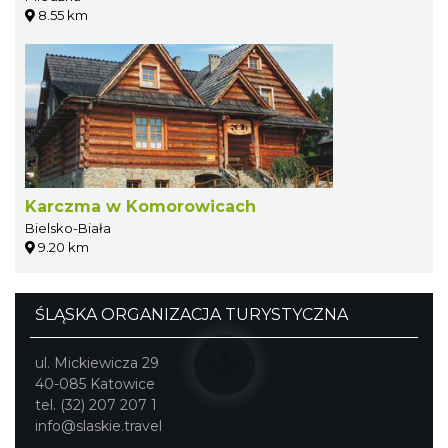
8.55 km
Karczma w Komorowicach
Bielsko-Biała
9.20 km
ŚLĄSKA ORGANIZACJA TURYSTYCZNA
ul. Mickiewicza 29
40-085 Katowice
tel. (32) 207 207 1
info@slaskie.travel