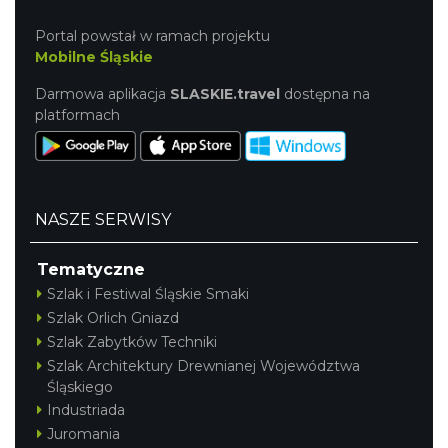
Portal powstał w ramach projektu
Mobilne Śląskie
Darmowa aplikacja
SLASKIE.travel
dostępna na
platformach
NASZE SERWISY
Tematyczne
Szlak i Festiwal Śląskie Smaki
Szlak Orlich Gniazd
Szlak Zabytków Techniki
Szlak Architektury Drewnianej Województwa
Śląskiego
Industriada
Juromania