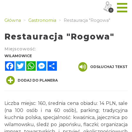
0
Główna
Gastronomia
Restauracja "Rogowa"
Restauracja "Rogowa"
Miejscowość:
WILAMOWICE
Facebook
Twitter
WhatsApp
Messenger
Share
ODSŁUCHAJ TEKST
DODAJ DO PLANERA
Liczba miejsc: 160, średnia cena obiadu: 14 PLN, sale
(na 100 osób i na 60 osób), parking; tradycyjna
kuchnia polska, specjalność: kwaśnica, jajecznica po
wilamowsku, śledź po japońsku, flaczki; organizacja
imprez towarzyskich i przyjęć okolicznościowych