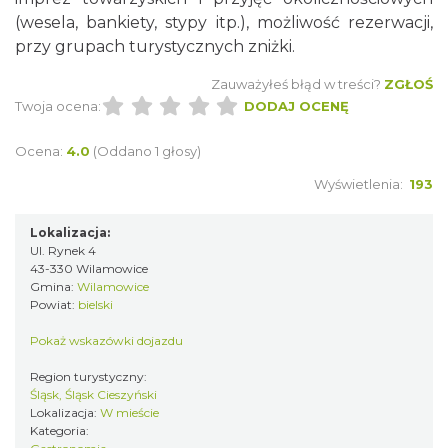
(wesela, bankiety, stypy itp.), możliwość rezerwacji,
przy grupach turystycznych zniżki.
Zauważyłeś błąd w treści?
ZGŁOŚ
Twoja ocena:
DODAJ OCENĘ
Ocena:
4.0
(Oddano 1 głosy)
Wyświetlenia:
193
Lokalizacja:
Ul. Rynek 4
43-330 Wilamowice
Gmina:
Wilamowice
Powiat:
bielski
Pokaż wskazówki dojazdu
Region turystyczny:
Śląsk, Śląsk Cieszyński
Lokalizacja:
W mieście
Kategoria: