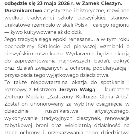
odbędzie się 23 maja 2026 r. w Zamek Cieszyn.
Rusznikarstwo
artystyczne i historyczne, rozwijane
według tradycyjnej szkoły cieszyńskiej, stanowi
unikatowe rzemiosło w skali Polski i całego regionu
— żywo kultywowane aż do dziś.
Jego tradycja sięga epoki renesansu, a w tym roku
obchodzimy 500-lecie od pierwszej wzmianki o
cieszyńskim rusznikarzu. Wydarzenie będzie okazją
do zaprezentowania najnowszych badań, odkryć
oraz działań związanych z ochroną, popularyzacją i
przyszłością tego wyjątkowego dziedzictwa.
To także niepowtarzalna okazja do spotkania i
rozmowy z Mistrzem
Jerzym Wałgą
— laureatem
Złotego Medalu „Zasłużony Kulturze Gloria Artis”.
Został on uhonorowany za wybitne osiągnięcia w
dziedzinie rusznikarstwa artystycznego,
wykonywanie tradycyjnych cieszynek, renowację
zabytkowej broni oraz wieloletnią działalność na
rzecz ochrony i przekazywania tego dziedzictwa