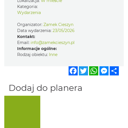
Lokalizacja:
W mieście
Kategoria:
Wydarzenia
Organizator:
Zamek Cieszyn
Data wydarzenia:
23/05/2026
Kontakt:
Email:
info@zamekcieszyn.pl
Informacje ogólne:
Rodzaj obiektu:
Inne
Facebook
Twitter
WhatsApp
Messen
Sha
Dodaj do planera