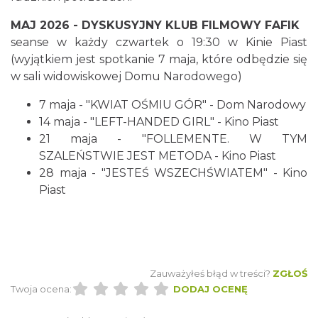
Cieszyn
0.09 km
2026-08-16
MAJ 2026 - DYSKUSYJNY KLUB FILMOWY FAFIK
seanse w każdy czwartek o 19:30 w Kinie Piast
(wyjątkiem jest spotkanie 7 maja, które odbędzie się
w sali widowiskowej Domu Narodowego)
7 maja - "KWIAT OŚMIU GÓR" - Dom Narodowy
14 maja - "LEFT-HANDED GIRL" - Kino Piast
21 maja - "FOLLEMENTE. W TYM
SZALEŃSTWIE JEST METODA - Kino Piast
Cieszyn
0.09 km
2026-08-23
28 maja - "JESTEŚ WSZECHŚWIATEM" - Kino
Piast
Zauważyłeś błąd w treści?
ZGŁOŚ
Twoja ocena:
DODAJ OCENĘ
Wystawa: Z ONDRASZKIEM PRZEZ DEKADY