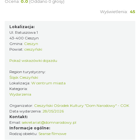
60-lecie Turystycznego Klubu Kolarskiego
Ocena:
0.0
(Oddano 0 głosy)
Cieszyn
PTTK "Ondraszek"
Wyświetlenia:
45
0.13 km
2026-05-27
Lokalizacja:
Ul. Ratuszowa 1
43-400 Cieszyn
Gmina:
Cieszyn
Powiat:
cieszyński
Pokaż wskazówki dojazdu
Region turystyczny:
INTERPRETACJE "Miesiofoto" - wernisaż
Śląsk Cieszyński
wystawy zdjęć miesiąca Cieszyńskiego
Lokalizacja:
W centrum miasta
Cieszyn
Towarzystwa Fotograficznego
Kategoria:
0.13 km
2026-08-07
Wydarzenia
Organizator:
Cieszyński Ośrodek Kultury "Dom Narodowy" - COK
Data wydarzenia:
28/05/2026
Kontakt:
Email:
sekretariat@domnarodowy.pl
Informacje ogólne:
Rodzaj obiektu:
Seanse filmowe