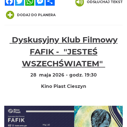
ODSŁUCHAJ TEKST
DODAJ DO PLANERA
Dyskusyjny Klub Filmowy
Cieszyn
0.03 km
2026-08-16
FAFIK
- "JESTEŚ
WSZECHŚWIATEM"
28 maja 2026 - godz. 19:30
Kino Piast Cieszyn
Cieszyn
0.03 km
2026-08-23