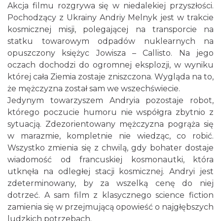
Akcja filmu rozgrywa się w niedalekiej przyszłości.
Pochodzący z Ukrainy Andriy Melnyk jest w trakcie
Cieszyn
kosmicznej misji, polegającej na transporcie na
0.07 km
2026-08-28
statku towarowym odpadów nuklearnych na
opuszczony księżyc Jowisza – Callisto. Na jego
oczach dochodzi do ogromnej eksplozji, w wyniku
której cała Ziemia zostaje zniszczona. Wygląda na to,
że mężczyzna został sam we wszechświecie.
Jedynym towarzyszem Andryia pozostaje robot,
którego poczucie humoru nie współgra zbytnio z
sytuacją. Zdezorientowany mężczyzna pogrąża się
Cieszyn
0.09 km
2026-08-09
w marazmie, kompletnie nie wiedząc, co robić.
Wszystko zmienia się z chwilą, gdy bohater dostaje
wiadomość od francuskiej kosmonautki, która
utknęła na odległej stacji kosmicznej. Andryi jest
zdeterminowany, by za wszelką cenę do niej
dotrzeć. A sam film z klasycznego science fiction
zamienia się w przejmującą opowieść o najgłębszych
ludzkich potrzebach.