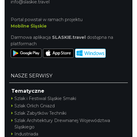
info@slaskie.travel
Portal powstał w ramach projektu
Mobilne Śląskie
Cieszyn
Darmowa aplikacja
SLASKIE.travel
dostępna na
0.42 km
2026-08-28
platformach
NASZE SERWISY
Tematyczne
Cieszyn
Szlak i Festiwal Śląskie Smaki
0.42 km
2026-08-08
Szlak Orlich Gniazd
Szlak Zabytków Techniki
Szlak Architektury Drewnianej Województwa
Śląskiego
Industriada