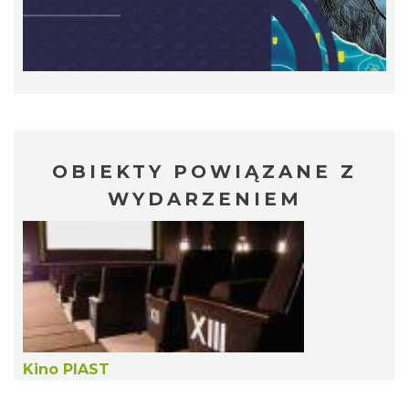
Patroni cieszyńskich ulic - wystawa
Cieszyn
0.33 km
2026-07-03
OBIEKTY POWIĄZANE Z
WYDARZENIEM
Ślad. Litera. Piksel. Wystawa z okazji 30-
lecia Muzeum Drukarstwa w Cieszynie
Cieszyn
Kino PIAST
0.34 km
2026-07-01