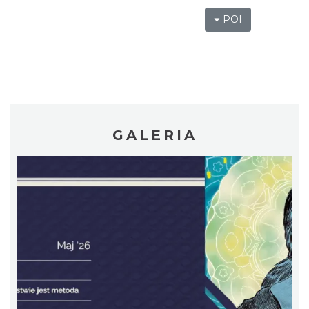
POI
LOVE SONGS-historie miłosne zapisane w
muzyce
Cieszyn
0.25 km
2026-10-24
GALERIA
Cieszyn
0.33 km
2026-08-08