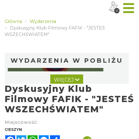
0
Główna
Wydarzenia
Dyskusyjny Klub Filmowy FAFIK - "JESTEŚ
WSZECHŚWIATEM"
WYDARZENIA W POBLIŻU
WIĘCEJ
Dyskusyjny Klub
Filmowy FAFIK - "JESTEŚ
WSZECHŚWIATEM"
Cieszyn
Miejscowość:
0.03 km
2026-08-09
CIESZYN
Facebook
Twitter
WhatsApp
Messenger
Share