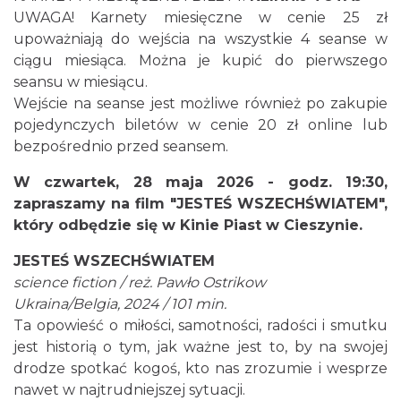
UWAGA! Karnety miesięczne w cenie 25 zł
upoważniają do wejścia na wszystkie 4 seanse w
ciągu miesiąca. Można je kupić do pierwszego
Cieszyn
seansu w miesiącu.
0.07 km
2026-08-14
Wejście na seanse jest możliwe również po zakupie
pojedynczych biletów w cenie 20 zł online lub
bezpośrednio przed seansem.
W czwartek, 28 maja 2026 - godz. 19:30,
zapraszamy na film "JESTEŚ WSZECHŚWIATEM",
który odbędzie się w Kinie Piast w Cieszynie.
Cieszyn
JESTEŚ WSZECHŚWIATEM
0.07 km
2026-08-21
science fiction / reż. Pawło Ostrikow
Ukraina/Belgia, 2024 / 101 min.
Ta opowieść o miłości, samotności, radości i smutku
jest historią o tym, jak ważne jest to, by na swojej
drodze spotkać kogoś, kto nas zrozumie i wesprze
nawet w najtrudniejszej sytuacji.