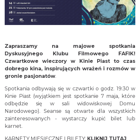
Cieszyn
0.03 km
2026-08-30
Zapraszamy na majowe spotkania
Dyskusyjnego Klubu Filmowego FAFIK!
Czwartkowe wieczory w Kinie Piast to czas
dobrego kina, inspirujących wrażeń i rozmów w
gronie pasjonatów
.
Spotkania odbywają się w czwartki o godz. 19:30 w
Kinie Piast (wyjątkiem jest spotkanie 7 maja, które
Cieszyn
odbędzie się w sali widowiskowej Domu
0.07 km
2026-08-07
Narodowego). Seanse są otwarte dla wszystkich
zainteresowanych - wystarczy kupić bilet lub
karnet.
KARNETY MIESIĘCZNE I BILETY:
KLIKNIJ TUTAJ