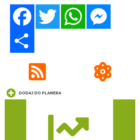
Facebook
Twitter
WhatsApp
Messenger
„Daniec kontra Kryszak”
Cieszyn
0.25 km
2026-11-08
Share
Spektakl "Tajemnica 16. piętra"
DODAJ DO PLANERA
Cieszyn
0.25 km
2026-10-18
Trasa