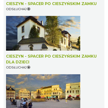
CIESZYN - SPACER PO CIESZYŃSKIM ZAMKU
ODSŁUCHAJ
Koncert na głos i organy - Paweł Konik &
Maciej Zakrzewski
Cieszyn
0.40 km
2026-09-06
CIESZYN - SPACER PO CIESZYŃSKIM ZAMKU
DLA DZIECI
ODSŁUCHAJ
Cieszyn
0.42 km
2026-08-07