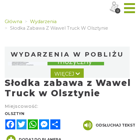
0
Główna
Wydarzenia
Słodka Zabawa Z Wawel Truck W Olsztynie
WYDARZENIA W POBLIŻU
WIĘCEJ
Słodka zabawa z Wawel
Truck w Olsztynie
Miejscowość:
Koncert finałowy Letniego Jurajskiego
OLSZTYN
Festiwalu Muzycznego 2026
Facebook
Twitter
WhatsApp
Messenger
Share
ODSŁUCHAJ TEKST
Częstochowa
10.81 km
2026-08-23
DODAJ DO PLANERA