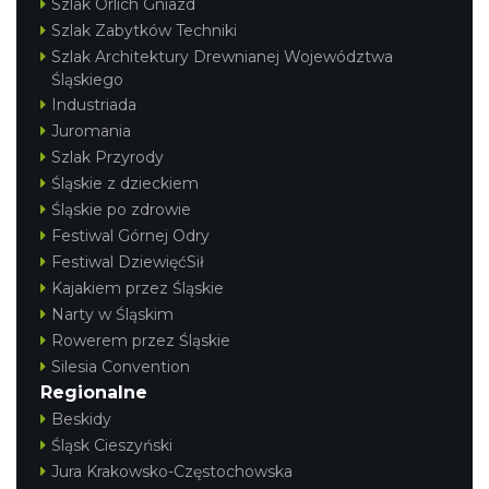
Szlak Orlich Gniazd
Szlak Zabytków Techniki
Szlak Architektury Drewnianej Województwa
Śląskiego
Industriada
Juromania
Szlak Przyrody
Śląskie z dzieckiem
Śląskie po zdrowie
Festiwal Górnej Odry
Festiwal DziewięćSił
Kajakiem przez Śląskie
Narty w Śląskim
Rowerem przez Śląskie
Silesia Convention
Regionalne
Beskidy
Śląsk Cieszyński
Jura Krakowsko-Częstochowska