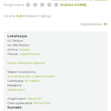
16.39 km
2026-09-06
Twoja ocena:
DODAJ OCENĘ
Ocena:
0.0
(Oddano 0 głosy)
Wyświetlenia:
51
Lokalizacja:
Ul. Olsztyn
42-256 Olsztyn
Festiwal Miłośników Koni i Muzyki "Z
Gmina:
Olsztyn
Powiat:
częstochowski
Kopyta"
Gniazdów
Pokaż wskazówki dojazdu
18.06 km
2026-08-08
Region turystyczny:
Jura Krakowsko-Częstochowska
Lokalizacja:
W mieście
Kategoria:
Wydarzenia
Organizator:
Wawel SA
Data wydarzenia:
19/04/2026
Kontakt: