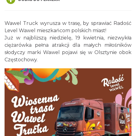
Wawel Truck wyrusza w trasę, by sprawiać Radość
Level Wawel mieszkańcom polskich miast!
Już w najbliższą niedzielę, 19 kwietnia, niezwykła
ciężarówka pełna atrakcji dla małych miłośników
Żarki-Letnisko
słodyczy marki Wawel pojawi się w Olsztynie obok
12.63 km
2026-08-09
Częstochowy.
Żarki-Letnisko
12.63 km
2026-08-16