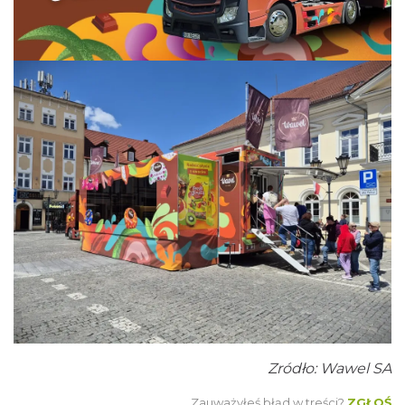
Dożynki Powiatowo-Gminne w Żarkach
2026
Żarki
13.79 km
2026-08-29
XIII Myszkowska Ósemka 2026 – bieg
Zródło: Wawel SA
uliczny w Myszkowie na dystansie 8 km
Myszków
Zauważyłeś błąd w treści?
ZGŁOŚ