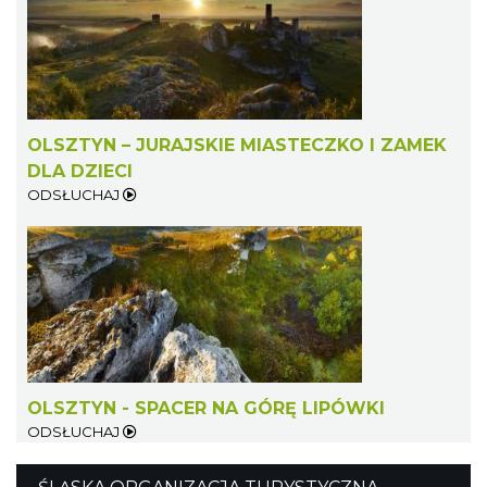
OLSZTYN – JURAJSKIE MIASTECZKO I ZAMEK
DLA DZIECI
ODSŁUCHAJ
OLSZTYN - SPACER NA GÓRĘ LIPÓWKI
ODSŁUCHAJ