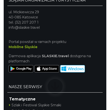
ŚLĄSKA ORGANIZACJA TURYSTYCZNA
ul. Mickiewicza 29
40-085 Katowice
tel. (32) 207 207 1
info@slaskie.travel
Portal powstał w ramach projektu
Mobilne Śląskie
Darmowa aplikacja
SLASKIE.travel
dostępna na
platformach
NASZE SERWISY
Tematyczne
Szlak i Festiwal Śląskie Smaki