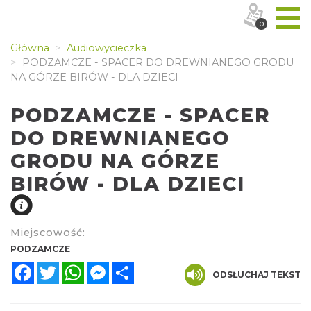
0
Główna
Audiowycieczka
PODZAMCZE - SPACER DO DREWNIANEGO GRODU
NA GÓRZE BIRÓW - DLA DZIECI
PODZAMCZE - SPACER
DO DREWNIANEGO
GRODU NA GÓRZE
BIRÓW - DLA DZIECI
Miejscowość:
PODZAMCZE
Facebook
Twitter
WhatsApp
Messenger
Share
ODSŁUCHAJ TEKST