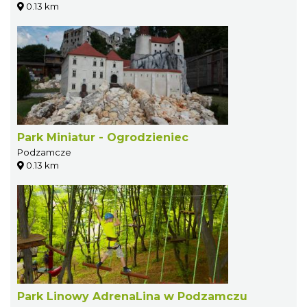
0.13 km
Park Miniatur - Ogrodzieniec
Podzamcze
0.13 km
Park Linowy AdrenaLina w Podzamczu