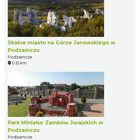
Skalne miasto na Górze Janowskiego w
Podzamczu
Podzamcze
0.12 km
Park Miniatur Zamków Jurajskich w
Podzamczu
Podzamcze