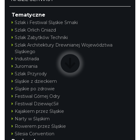
Tematyczne
Szlak i Festiwal Śląskie Smaki
Szlak Orlich Gniazd
Szlak Zabytków Techniki
Szlak Architektury Drewnianej Województwa
Śląskiego
Industriada
Juromania
Szlak Przyrody
Śląskie z dzieckiem
Śląskie po zdrowie
Festiwal Górnej Odry
Festiwal DziewięćSił
Kajakiem przez Śląskie
Narty w Śląskim
Rowerem przez Śląskie
Silesia Convention