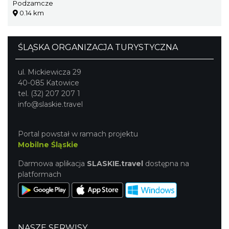
Podzamcze
0.14 km
ŚLĄSKA ORGANIZACJA TURYSTYCZNA
ul. Mickiewicza 29
40-085 Katowice
tel. (32) 207 207 1
info@slaskie.travel
Portal powstał w ramach projektu
Mobilne Śląskie
Darmowa aplikacja
SLASKIE.travel
dostępna na
platformach
NASZE SERWISY