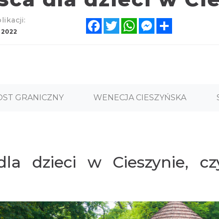
ikacji:
Facebook
Twitter
WhatsApp
Messenger
Share
 2022
ST GRANICZNY
WENECJA CIESZYŃSKA
la dzieci w Cieszynie, cz