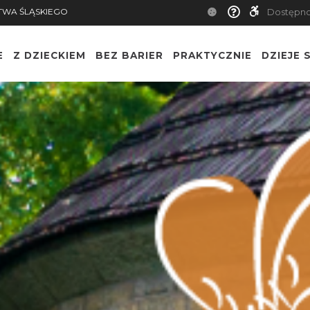
TWA ŚLĄSKIEGO
Dostępn
E
Z DZIECKIEM
BEZ BARIER
PRAKTYCZNIE
DZIEJE S