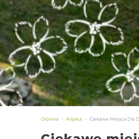
Główna
Artykuł
Ciekawe Miejsca Dla D
Ciekawe miejs