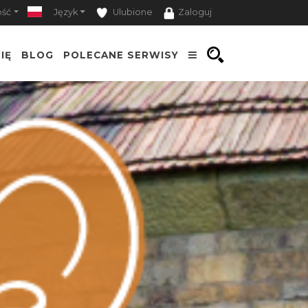
ość
Język
Ulubione
Zaloguj
IĘ
BLOG
POLECANE SERWISY