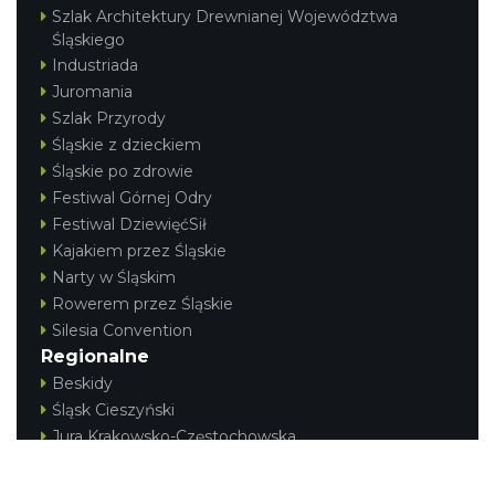
Szlak Architektury Drewnianej Województwa
Śląskiego
Industriada
Juromania
Szlak Przyrody
Śląskie z dzieckiem
Śląskie po zdrowie
Festiwal Górnej Odry
Festiwal DziewięćSił
Kajakiem przez Śląskie
Narty w Śląskim
Rowerem przez Śląskie
Silesia Convention
Regionalne
Beskidy
Śląsk Cieszyński
Jura Krakowsko-Częstochowska
Kraina Górnej Odry
Górnośląsko-Zagłębiowska Metropolia