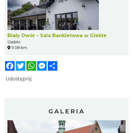
Biały Dwór - Sala Bankietowa w Gieble
Giebło
11.08 km
Facebook
Twitter
WhatsApp
Messenger
Share
Udostępnij
GALERIA