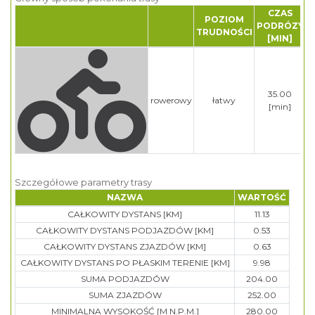
CZAS
POZIOM
PODRÓZY
TRUDNOŚCI
[MIN]
35.00
rowerowy
łatwy
[min]
Szczegółowe parametry trasy
NAZWA
WARTOŚĆ
CAŁKOWITY DYSTANS [KM]
11.13
CAŁKOWITY DYSTANS PODJAZDÓW [KM]
0.53
CAŁKOWITY DYSTANS ZJAZDÓW [KM]
0.63
CAŁKOWITY DYSTANS PO PŁASKIM TERENIE [KM]
9.98
SUMA PODJAZDÓW
204.00
SUMA ZJAZDÓW
252.00
MINIMALNA WYSOKOŚĆ [M N.P.M.]
280.00