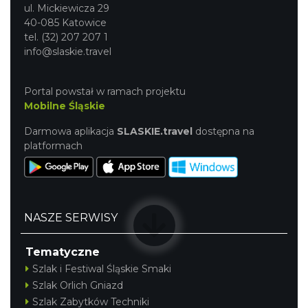
ul. Mickiewicza 29
40-085 Katowice
tel. (32) 207 207 1
info@slaskie.travel
Portal powstał w ramach projektu
Mobilne Śląskie
Darmowa aplikacja
SLASKIE.travel
dostępna na
platformach
NASZE SERWISY
Tematyczne
Szlak i Festiwal Śląskie Smaki
Szlak Orlich Gniazd
Szlak Zabytków Techniki