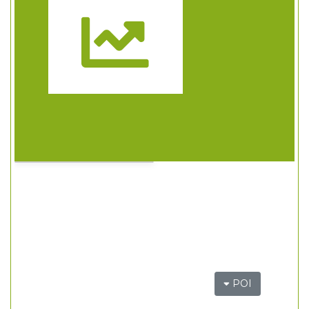
Trasa
POI