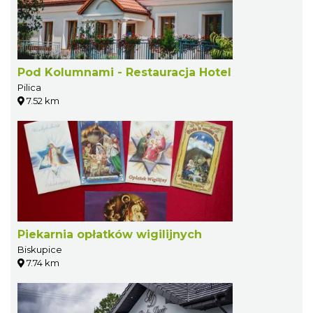
Pod Kolumnami - Restauracja Hotel
Pilica
7.52 km
Piekarnia opłatków wigilijnych
Biskupice
7.74 km