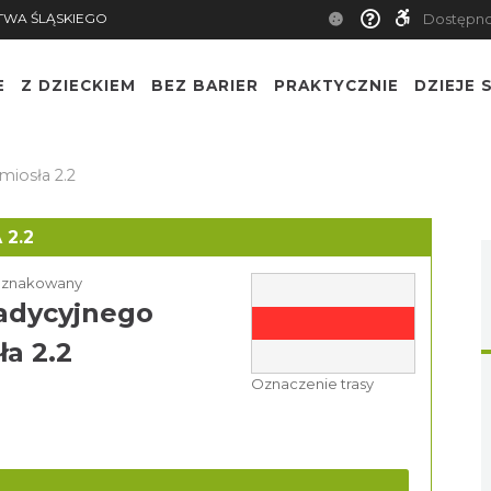
TWA ŚLĄSKIEGO
Dostępn
E
Z DZIECKIEM
BEZ BARIER
PRAKTYCZNIE
DZIEJE S
iosła 2.2
2.2
k znakowany
radycyjnego
a 2.2
Oznaczenie trasy