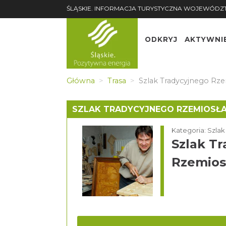
ŚLĄSKIE. INFORMACJA TURYSTYCZNA WOJEWÓDZ
ODKRYJ
AKTYWNI
Główna
Trasa
Szlak Tradycyjnego Rzem
SZLAK TRADYCYJNEGO RZEMIOSŁA 
Kategoria: Szla
Szlak T
Rzemiosł