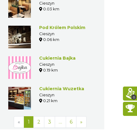
Cieszyn
0.03 km
Pod Królem Polskim
Cieszyn
0.06 km
Cukiernia Bajka
Cieszyn
0.19 km
Cukiernia Wuzetka
Cieszyn
0
0.21 km
«
1
2
3
…
6
»