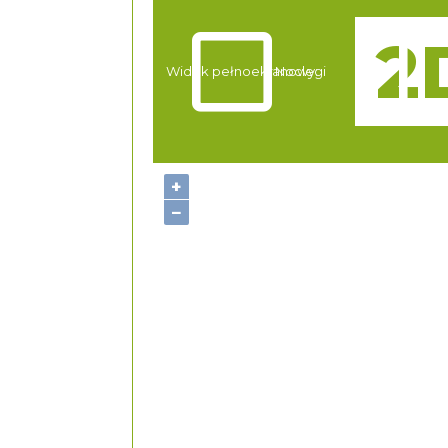
Atrakcje
Widok pełnoekranowy:
Noclegi
+
−