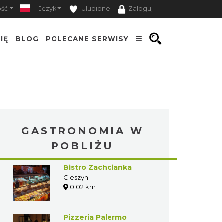
ość
Język
Ulubione
Zaloguj
IĘ
BLOG
POLECANE SERWISY
GASTRONOMIA W
POBLIŻU
Bistro Zachcianka
Cieszyn
0.02 km
Pizzeria Palermo