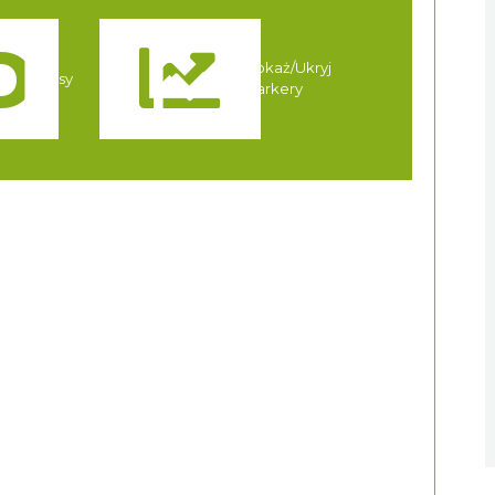
Pokaż/Ukryj
Trasy
markery