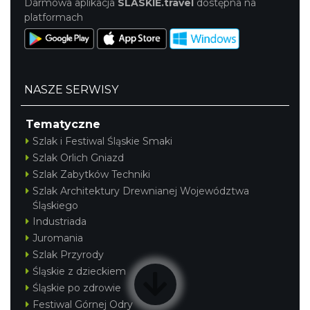
Darmowa aplikacja
SLASKIE.travel
dostępna na
platformach
NASZE SERWISY
Tematyczne
Szlak i Festiwal Śląskie Smaki
Szlak Orlich Gniazd
Szlak Zabytków Techniki
Szlak Architektury Drewnianej Województwa
Śląskiego
Industriada
Juromania
Szlak Przyrody
Śląskie z dzieckiem
Śląskie po zdrowie
Festiwal Górnej Odry