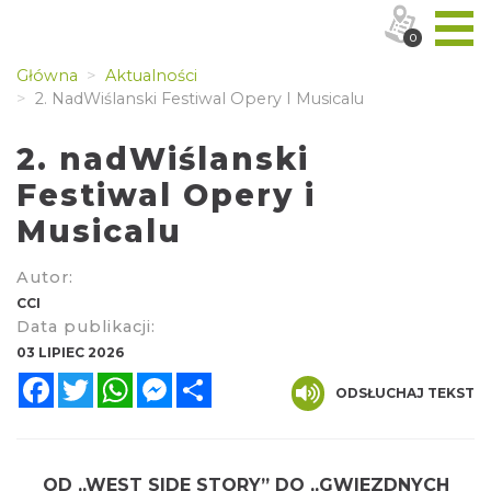
0
Główna
Aktualności
2. NadWiślanski Festiwal Opery I Musicalu
2. nadWiślanski
Festiwal Opery i
Musicalu
Autor:
CCI
Data publikacji:
03 LIPIEC 2026
Facebook
Twitter
WhatsApp
Messenger
Share
ODSŁUCHAJ TEKST
OD „WEST SIDE STORY” DO „GWIEZDNYCH