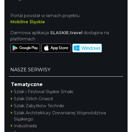
Portal powstał w ramach projektu
Mobilne Śląskie
Darmowa aplikacja
SLASKIE.travel
dostępna na
platformach
NASZE SERWISY
Tematyczne
Szlak i Festiwal Śląskie Smaki
Szlak Orlich Gniazd
Szlak Zabytków Techniki
Szlak Architektury Drewnianej Województwa
Śląskiego
Industriada