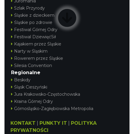
Juromania
Szlak Przyrody
Śląskie z dzieckiem
Śląskie po zdrowie
Festiwal Górnej Odry
Festiwal DziewięćSił
Kajakiem przez Śląskie
Narty w Śląskim
Rowerem przez Śląskie
Silesia Convention
Regionalne
Beskidy
Śląsk Cieszyński
Jura Krakowsko-Częstochowska
Kraina Górnej Odry
Górnośląsko-Zagłębiowska Metropolia
KONTAKT
|
PUNKTY IT
|
POLITYKA
PRYWATNOŚCI