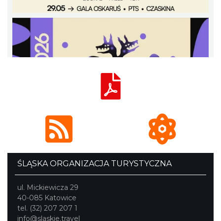
ŚLĄSKA ORGANIZACJA TURYSTYCZNA
ul. Mickiewicza 29
40-085 Katowice
tel. (32) 207 207 1
info@slaskie.travel