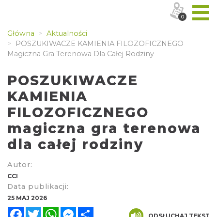
0
Główna
Aktualności
POSZUKIWACZE KAMIENIA FILOZOFICZNEGO
Magiczna Gra Terenowa Dla Całej Rodziny
POSZUKIWACZE
KAMIENIA
FILOZOFICZNEGO
magiczna gra terenowa
dla całej rodziny
Autor:
CCI
Data publikacji:
25 MAJ 2026
Facebook
Twitter
WhatsApp
Messenger
Share
ODSŁUCHAJ TEKST