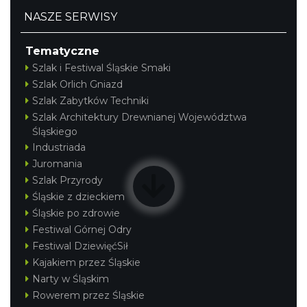
NASZE SERWISY
Tematyczne
Szlak i Festiwal Śląskie Smaki
Szlak Orlich Gniazd
Szlak Zabytków Techniki
Szlak Architektury Drewnianej Województwa
Śląskiego
Industriada
Juromania
Szlak Przyrody
Śląskie z dzieckiem
Śląskie po zdrowie
Festiwal Górnej Odry
Festiwal DziewięćSił
Kajakiem przez Śląskie
Narty w Śląskim
Rowerem przez Śląskie