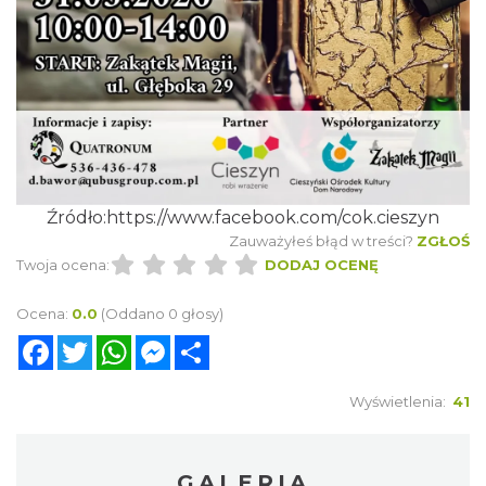
Źródło:https://www.facebook.com/cok.cieszyn
Zauważyłeś błąd w treści?
ZGŁOŚ
Twoja ocena:
DODAJ OCENĘ
Ocena:
0.0
(Oddano 0 głosy)
Facebook
Twitter
WhatsApp
Messenger
Share
Wyświetlenia:
41
GALERIA