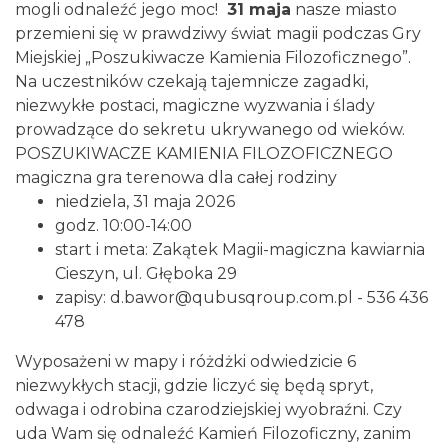
mogli odnaleźć jego moc!
31 maja
nasze miasto
przemieni się w prawdziwy świat magii podczas Gry
Miejskiej „Poszukiwacze Kamienia Filozoficznego”.
Na uczestników czekają tajemnicze zagadki,
niezwykłe postaci, magiczne wyzwania i ślady
prowadzące do sekretu ukrywanego od wieków.
POSZUKIWACZE KAMIENIA FILOZOFICZNEGO
magiczna gra terenowa dla całej rodziny
niedziela, 31 maja 2026
godz. 10:00-14:00
start i meta:
Zakątek Magii-magiczna kawiarnia
Cieszyn
, ul. Głęboka 29
zapisy:
d.bawor@qubusqroup.com.pl
- 536 436
478
Wyposażeni w mapy i różdżki odwiedzicie 6
niezwykłych stacji, gdzie liczyć się będą spryt,
odwaga i odrobina czarodziejskiej wyobraźni. Czy
uda Wam się odnaleźć Kamień Filozoficzny, zanim