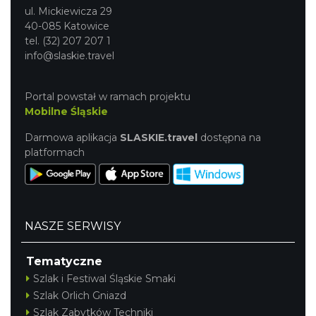
ul. Mickiewicza 29
40-085 Katowice
tel. (32) 207 207 1
info@slaskie.travel
Portal powstał w ramach projektu
Mobilne Śląskie
Darmowa aplikacja
SLASKIE.travel
dostępna na
platformach
NASZE SERWISY
Tematyczne
Szlak i Festiwal Śląskie Smaki
Szlak Orlich Gniazd
Szlak Zabytków Techniki