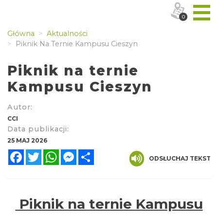
0
Główna
Aktualności
Piknik Na Ternie Kampusu Cieszyn
Piknik na ternie
Kampusu Cieszyn
Autor:
CCI
Data publikacji:
25 MAJ 2026
Facebook
Twitter
WhatsApp
Messenger
Share
ODSŁUCHAJ TEKST
Piknik na ternie Kampusu