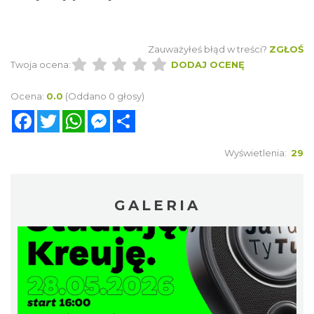
Zauważyłeś błąd w treści?
ZGŁOŚ
Twoja ocena:
DODAJ OCENĘ
Ocena:
0.0
(Oddano 0 głosy)
Facebook
Twitter
WhatsApp
Messenger
Share
Wyświetlenia:
29
GALERIA