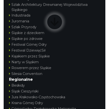
Szlak Architektury Drewnianej Województwa
Śląskiego
Industriada
Juromania
Szlak Przyrody
Śląskie z dzieckiem
Śląskie po zdrowie
Festiwal Górnej Odry
Festiwal DziewięćSił
Kajakiem przez Śląskie
Narty w Śląskim
Rowerem przez Śląskie
Silesia Convention
Regionalne
Beskidy
Śląsk Cieszyński
Jura Krakowsko-Częstochowska
Kraina Górnej Odry
Górnośląsko-Zagłębiowska Metropolia