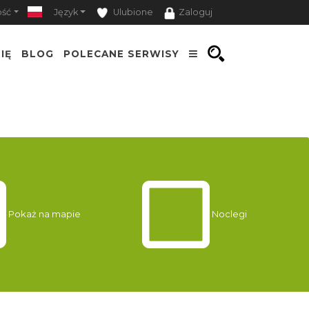
ość
Język
Ulubione
Zaloguj
IĘ
BLOG
POLECANE SERWISY
Pokaż na mapie
Noclegi