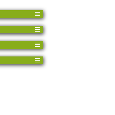
zekociny
ątek spływu
ąkietka - 10,2
sz - 8,9 km
ZY
 wodna
ny próg wymagający
e niebezpieczne
 spływu
ożliwość odbioru i