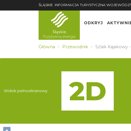
ŚLĄSKIE. INFORMACJA TURYSTYCZNA WOJEWÓDZ
ODKRYJ
AKTYWNI
Wąs
269,
8,9 km
Główna
Przewodnik
Szlak Kajakowy - 
(2 - 4 h)
278,
Przy
-Łąk
Widok pełnoekranowy:
10,2 km
(3 - 5 h)
+