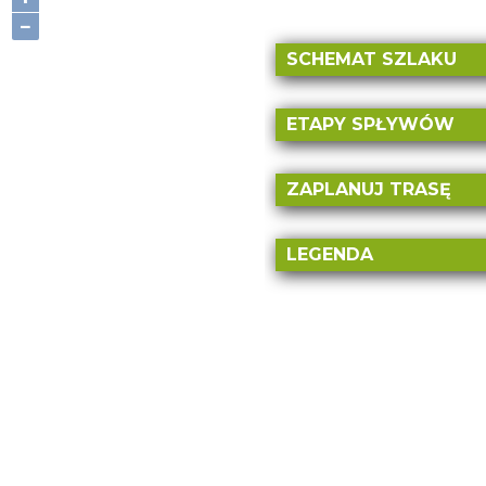
−
Szc
SCHEMAT SZLAKU
Pocz
ETAPY SPŁYWÓW
Szczekociny- Przyłęk - Ł
km
ZAPLANUJ TRASĘ
Przyłęk-Łąkietka - Wąso
DODAJ PIERWS
LEGENDA
PUNKT Z MAPY
Uwaga: elektrownia
Dystans:
0
km
Uwaga: niebezpiecz
Czas trwania:
0h
przenoski
Uwaga: inne miejsc
Miejsce rozpoczęcia
Miejsce etapowe - m