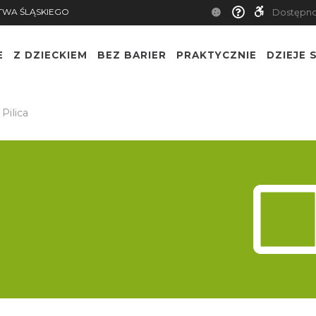
TWA ŚLĄSKIEGO
Dostępn
E
Z DZIECKIEM
BEZ BARIER
PRAKTYCZNIE
DZIEJE S
osz
6 km rz
Pilica
5 km rz.
łęk-
ietka