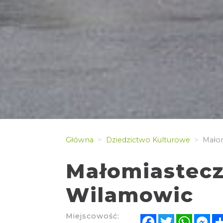
Główna
Dziedzictwo Kulturowe
Małom
Małomiastec
Wilamowic
Miejscowość:
Facebook
Twitter
Whats
Me