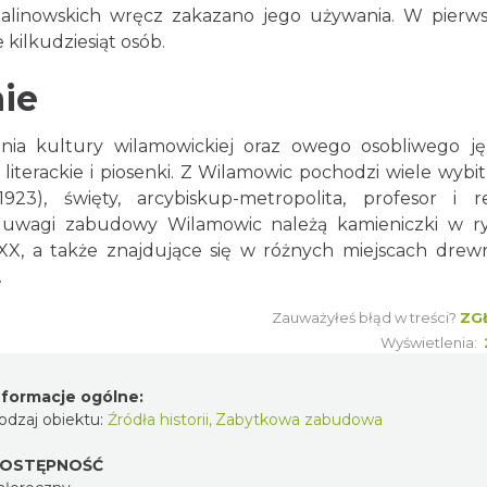
alinowskich wręcz zakazano jego używania. W pierw
 kilkudziesiąt osób.
ie
ia kultury wilamowickiej oraz owego osobliwego ję
literackie i piosenki. Z Wilamowic pochodzi wiele wybi
1923), święty, arcybiskup-metropolita, profesor i r
 uwagi zabudowy Wilamowic należą kamieniczki w r
XX, a także znajdujące się w różnych miejscach drew
.
Zauważyłeś błąd w treści?
ZG
Wyświetlenia:
nformacje ogólne:
odzaj obiektu:
Źródła historii
,
Zabytkowa zabudowa
OSTĘPNOŚĆ