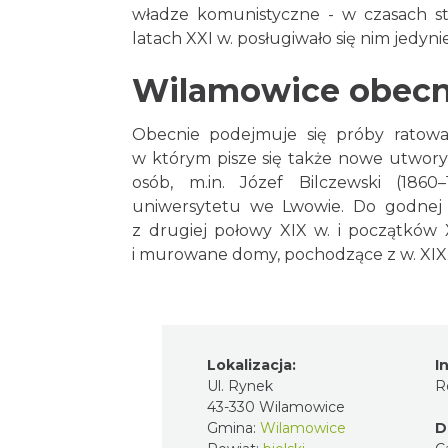
władze komunistyczne - w czasach st
latach XXI w. posługiwało się nim jedynie
Wilamowice obecn
Obecnie podejmuje się próby ratowan
w którym pisze się także nowe utwory 
osób, m.in. Józef Bilczewski (1860–
uniwersytetu we Lwowie. Do godnej
z drugiej połowy XIX w. i początków 
i murowane domy, pochodzące z w. XIX
Lokalizacja:
I
Ul. Rynek
R
43-330 Wilamowice
Gmina:
Wilamowice
D