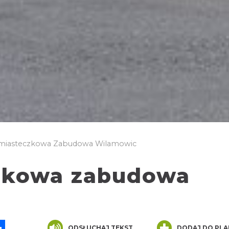
iasteczkowa Zabudowa Wilamowic
zkowa zabudowa
App
ssenger
Share
ODSŁUCHAJ TEKST
DODAJ DO PLA