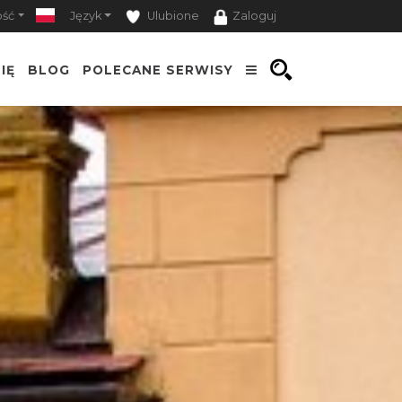
ość
Język
Ulubione
Zaloguj
IĘ
BLOG
POLECANE SERWISY