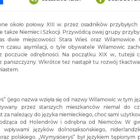
one około połowy XIII w. przez osadników przybyłych 
, ale także Niemiec i Szkocji. Przywódcą owej grupy przyb
as dwie miejscowości: Stara Wieś oraz Wilamowice. 
em czasu asymilacji, o tyle obywatele Wilamowic zach
az poczucie odrębności. Na początku XIX w., tutejsi c
i z pańszczyzny. Wkrótce też nastąpił tu rozwój tkactwa
miastem.
yś” (jego nazwa wzięła się od nazwy Wilamowic w tym ję
żywany przez starszych mieszkańców niemal do c
t za należący do języka niemieckiego, choć sami użytko
ochodząca od Holendrów i odrębna od Niemców. W g
 wpływami języków dolnosaksońskiego, niderlandzk
o oraz polskiego. „Wymysiöeryś” był językiem tępionym 