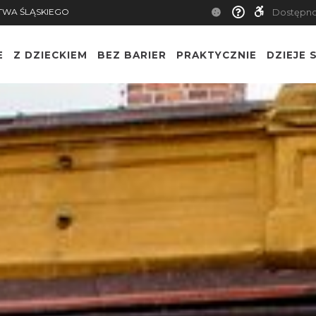
TWA ŚLĄSKIEGO
Dostępn
E
Z DZIECKIEM
BEZ BARIER
PRAKTYCZNIE
DZIEJE S