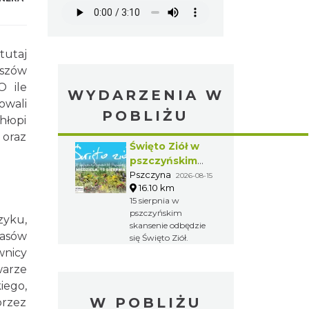
tutaj
yszów
O ile
WYDARZENIA W
owali
POBLIŻU
hłopi
 oraz
Święto Ziół w
pszczyńskim
skansenie
Pszczyna
2026-08-15
16.10 km
15 sierpnia w
pszczyńskim
zyku,
skansenie odbędzie
zasów
się Święto Ziół.
wnicy
warze
iego,
W POBLIŻU
przez