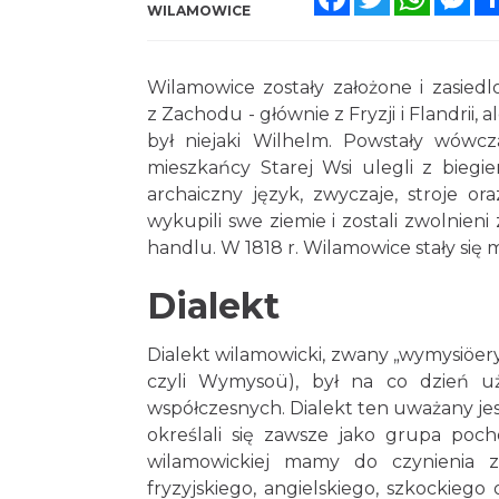
WILAMOWICE
Wilamowice zostały założone i zasiedl
z Zachodu - głównie z Fryzji i Flandrii
był niejaki Wilhelm. Powstały wówcz
mieszkańcy Starej Wsi ulegli z biegi
archaiczny język, zwyczaje, stroje or
wykupili swe ziemie i zostali zwolnien
handlu. W 1818 r. Wilamowice stały się 
Dialekt
Dialekt wilamowicki, zwany „wymysiöer
czyli Wymysoü), był na co dzień u
współczesnych. Dialekt ten uważany jes
określali się zawsze jako grupa p
wilamowickiej mamy do czynienia z
fryzyjskiego, angielskiego, szkockieg