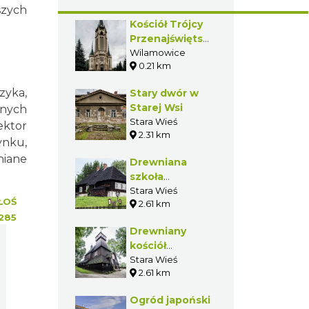
szych
Kościół Trójcy
Przenajświętszej
w
Wilamowice
0.21 km
Wilamowicach
zyka,
Stary dwór w
Starej Wsi
tnych
Stara Wieś
ektor
2.31 km
ynku,
niane
Drewniana
szkoła
parafialna w
Stara Wieś
ŁOŚ
2.61 km
Starej Wsi
285
Drewniany
kościół
Podwyższenia
Stara Wieś
2.61 km
Krzyża
Świętego w
Ogród japoński
Starej Wsi