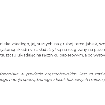
ka zsiadłego, jaj, startych na grubej tarce jabłek, szc
ystencji składniki nakładać łyżką na rozgrzany na pateln
ć z tłuszczu układając na ręczniku papierowym, a po wy
nopiska w powiecie częstochowskim. Jest to trady
ego napoju sporządzonego z łusek kakaowych i mleka