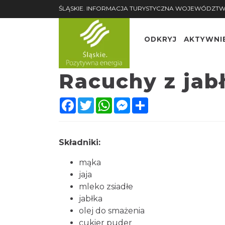
ŚLĄSKIE. INFORMACJA TURYSTYCZNA WOJEWÓDZTW
ODKRYJ
AKTYWNI
Racuchy z jab
Facebook
Twitter
WhatsApp
Messenger
Share
Składniki:
mąka
jaja
mleko zsiadłe
jabłka
olej do smażenia
cukier puder