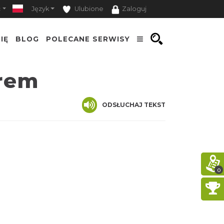
ć
Język
Ulubione
Zaloguj
IĘ
BLOG
POLECANE SERWISY
drem
ODSŁUCHAJ TEKST
0