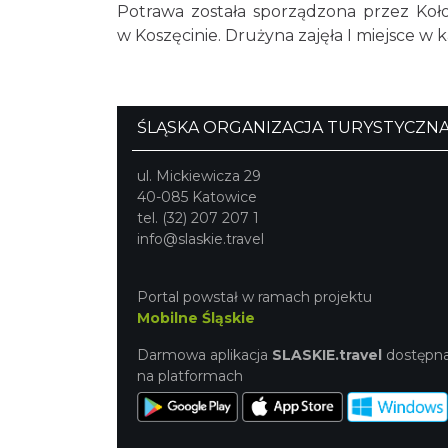
Potrawa została sporządzona przez Koło
w Koszęcinie. Drużyna zajęła I miejsce w 
ŚLĄSKA ORGANIZACJA TURYSTYCZN
ul. Mickiewicza 29
40-085 Katowice
tel. (32) 207 207 1
info@slaskie.travel
Portal powstał w ramach projektu
Mobilne Śląskie
Darmowa aplikacja
SLASKIE.travel
dostępn
na platformach