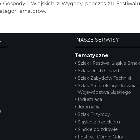
 Gospodyń Wiejskich z Wygody podczas XII Festiwalu Ś
kategorii amatorów.
A
NASZE SERWISY
Tematyczne
Szlak i Festiwal Śląskie Smak
Szlak Orlich Gniazd
Szlak Zabytków Techniki
Szlak Architektury Drewnian
Województwa Śląskiego
Industriada
Juromania
a
Szlak Przyrody
Śląskie z dzieckiem
Śląskie po zdrowie
Festiwal Górnej Odry