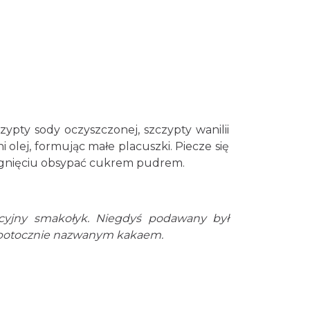
zypty sody oczyszczonej, szczypty wanilii
i olej, formując małe placuszki. Piecze się
stygnięciu obsypać cukrem pudrem.
cyjny smakołyk. Niegdyś podawany był
 potocznie nazwanym kakaem.