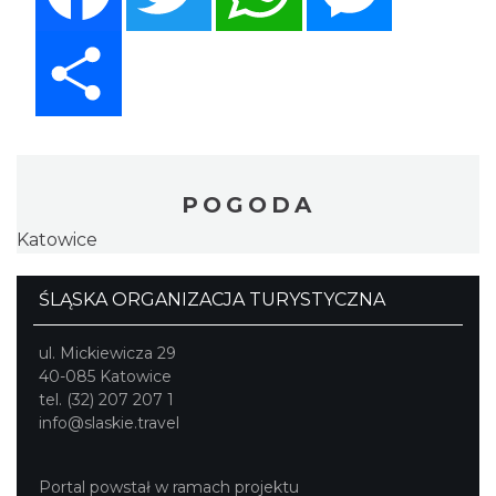
Share
POGODA
Katowice
ŚLĄSKA ORGANIZACJA TURYSTYCZNA
ul. Mickiewicza 29
40-085 Katowice
tel. (32) 207 207 1
info@slaskie.travel
Portal powstał w ramach projektu