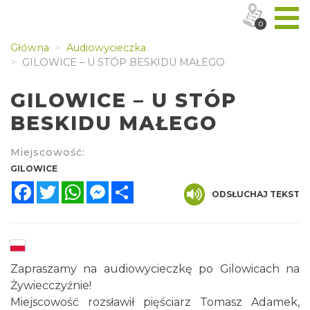
0
Główna
Audiowycieczka
GILOWICE – U STÓP BESKIDU MAŁEGO
GILOWICE – U STÓP
BESKIDU MAŁEGO
Miejscowość:
GILOWICE
Facebook
Twitter
WhatsApp
Messenger
Share
ODSŁUCHAJ TEKST
Zapraszamy na audiowycieczkę po Gilowicach na
Żywiecczyźnie!
Miejscowość rozsławił pięściarz Tomasz Adamek,