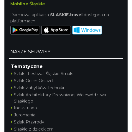
Mobilne Śląskie
Darmowa aplikacja
SLASKIE.travel
dostępna na
platformach
NASZE SERWISY
Tematyczne
Szlak i Festiwal Śląskie Smaki
Szlak Orlich Gniazd
Szlak Zabytków Techniki
Szlak Architektury Drewnianej Województwa
Śląskiego
Industriada
Juromania
Szlak Przyrody
Śląskie z dzieckiem