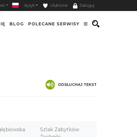
ość
Język
Ulubione
Zaloguj
IĘ
BLOG
POLECANE SERWISY
ODSŁUCHAJ TEKST
głębiowska
Szlak Zabytków
Techniki