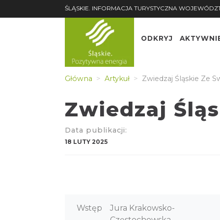
ŚLĄSKIE. INFORMACJA TURYSTYCZNA WOJEWÓDZ
ODKRYJ
AKTYWNI
Główna
Artykuł
Zwiedzaj Śląskie Ze
Zwiedzaj Ślą
Data publikacji:
18 LUTY 2025
Wstęp
Jura Krakowsko-
Częstochowska