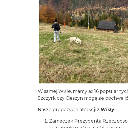
W samej Wiśle, mamy aż 16 popularnych a
Szczyrk czy Cieszyn mogą się pochwalić
Nasze propozycje atrakcji z
Wisły
:
Zameczek Prezydenta Rzeczpospoli
kawiarenki można wejść z psem