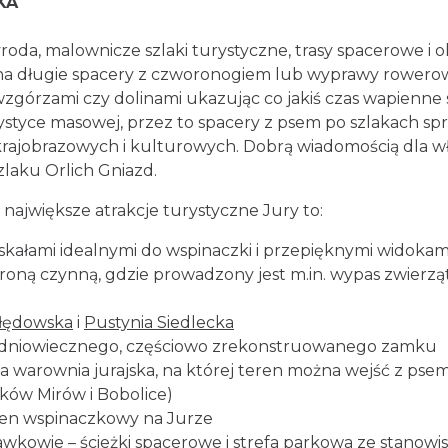
KA
roda, malownicze szlaki turystyczne, trasy spacerowe i 
 na długie spacery z czworonogiem lub wyprawy rowerowe
wzgórzami czy dolinami ukazując co jakiś czas wapienne 
rystyce masowej, przez to spacery z psem po szlakach s
ajobrazowych i kulturowych. Dobrą wiadomością dla wła
aku Orlich Gniazd.
ajwiększe atrakcje turystyczne Jury to:
skałami idealnymi do wspinaczki i przepięknymi widokami
roną czynną, gdzie prowadzony jest m.in. wypas zwierzą
Błędowska
i
Pustynia Siedlecka
redniowiecznego, częściowo zrekonstruowanego zamku
za warownia jurajska, na której teren można wejść z pse
ków Mirów i Bobolice)
ren wspinaczkowy na Jurze
awkowie – ścieżki spacerowe i strefa parkowa ze stanowi