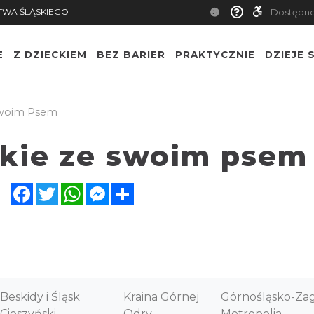
TWA ŚLĄSKIEGO
Dostępn
E
Z DZIECKIEM
BEZ BARIER
PRAKTYCZNIE
DZIEJE S
 Swoim Psem
skie ze swoim psem
Facebook
Twitter
WhatsApp
Messenger
Share
Beskidy i Śląsk
Kraina Górnej
Górnośląsko-Za
Cieszyński
Odry
Metropolia