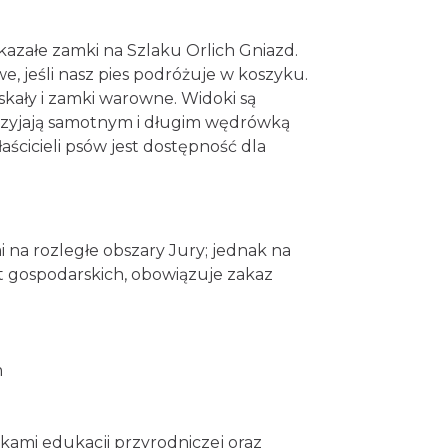
okazałe zamki na Szlaku Orlich Gniazd.
, jeśli nasz pies podróżuje w koszyku.
skały i zamki warowne. Widoki są
przyjają samotnym i długim wędrówką
ścicieli psów jest dostępność dla
 na rozległe obszary Jury; jednak na
t gospodarskich, obowiązuje zakaz
m
skami edukacji przyrodniczej oraz