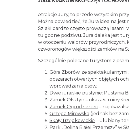
JURA KRAKOWSKO-CZĘSTOCHOWS
Atrakcje Jury, to przede wszystkim przy
Można powiedzieć, że Jura idealna jest
Szlaki bardzo często prowadzą lasami, 
tu godne podziwu. Jura daleka jest tu
w otoczeniu walorów przyrodniczych, kr
czworonogów większości zamków na Szl
Szczególnie polecane turystom z psem n
Góra Zborów
, ze spektakularnymi 
obszarach otwartych objętych och
wprowadzania psów.
Dwie jurajskie pustynie:
Pustynia 
Zamek Olsztyn
– okazałe ruiny ś
Zamek Ogrodzieniec
– najokazals
Grzęda Mirowska
(jednak bez zam
Skały Rzędkowickie
– ulubiony te
Park „Dolina Białej Przemszy”
w Sł