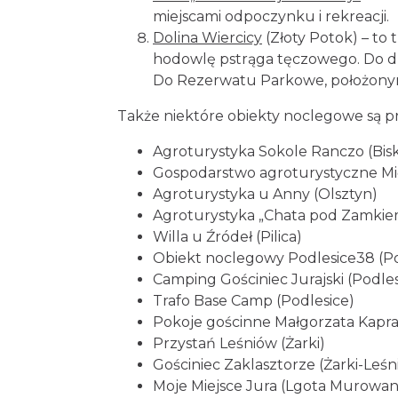
miejscami odpoczynku i rekreacji.
Dolina Wiercicy
(Złoty Potok) – to 
hodowlę pstrąga tęczowego. Do dziś
Do Rezerwatu Parkowe, położonym 
Także niektóre obiekty noclegowe są pr
Agroturystyka Sokole Ranczo (Bis
Gospodarstwo agroturystyczne Mi
Agroturystyka u Anny (Olsztyn)
Agroturystyka „Chata pod Zamki
Willa u Źródeł (Pilica)
Obiekt noclegowy Podlesice38 (Po
Camping Gościniec Jurajski (Podles
Trafo Base Camp (Podlesice)
Pokoje gościnne Małgorzata Kapral
Przystań Leśniów (Żarki)
Gościniec Zaklasztorze (Żarki-Leśn
Moje Miejsce Jura (Lgota Murowan