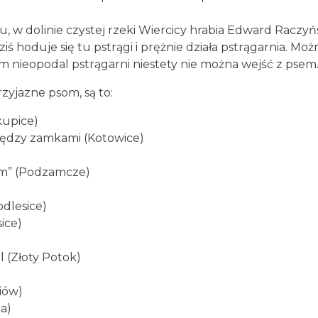
tu, w dolinie czystej rzeki Wiercicy hrabia Edward Raczyń
 hoduje się tu pstrągi i prężnie działa pstrągarnia. Moż
nieopodal pstrągarni niestety nie można wejść z psem
zyjazne psom, są to:
kupice)
ędzy zamkami (Kotowice)
em” (Podzamcze)
dlesice)
ice)
 (Złoty Potok)
iów)
a)