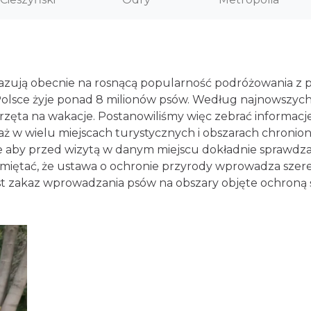
kazują obecnie na rosnącą popularność podróżowania z 
olsce żyje ponad 8 milionów psów. Według najnowszych b
ęta na wakacje. Postanowiliśmy więc zebrać informacje 
ż w wielu miejscach turystycznych i obszarach chronio
e aby przed wizytą w danym miejscu dokładnie sprawdz
amiętać, że ustawa o ochronie przyrody wprowadza sze
 zakaz wprowadzania psów na obszary objęte ochroną ścis