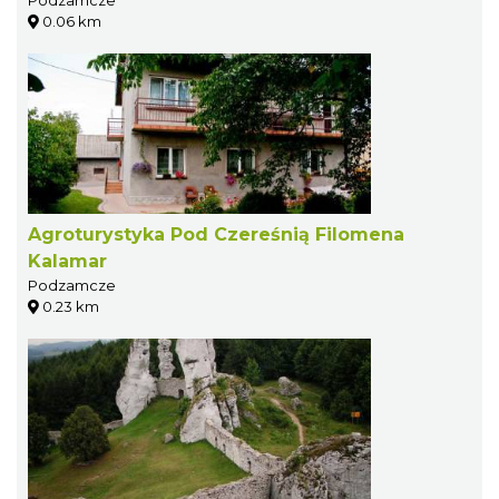
Podzamcze
0.06 km
Agroturystyka Pod Czereśnią Filomena
Kalamar
Podzamcze
0.23 km