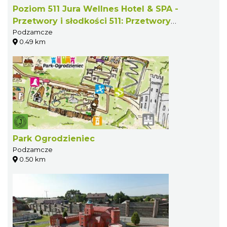
Poziom 511 Jura Wellnes Hotel & SPA -
Przetwory i słodkości 511: Przetwory
Podzamcze
owocowo-warzywne, wyroby cukiernicze
0.49 km
Park Ogrodzieniec
Podzamcze
0.50 km