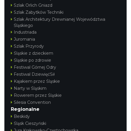
Szlak Orlich Gniazd
Szlak Zabytków Techniki
Szlak Architektury Drewnianej Województwa
Śląskiego
Industriada
Juromania
Szlak Przyrody
Śląskie z dzieckiem
Śląskie po zdrowie
Festiwal Górnej Odry
Festiwal DziewięćSił
Kajakiem przez Śląskie
Narty w Śląskim
Rowerem przez Śląskie
Silesia Convention
Regionalne
Beskidy
Śląsk Cieszyński
Jura Krakowsko-Częstochowska