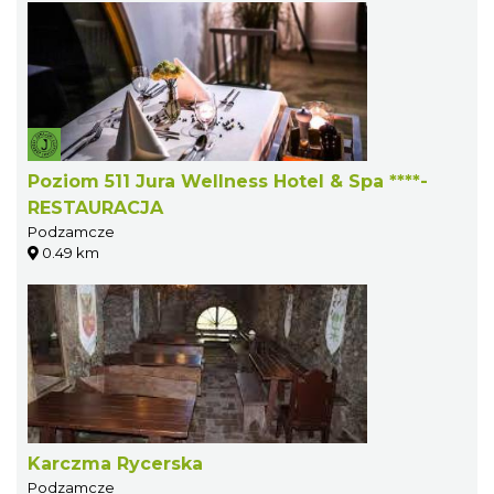
Poziom 511 Jura Wellness Hotel & Spa ****-
RESTAURACJA
Podzamcze
0.49 km
Karczma Rycerska
Podzamcze