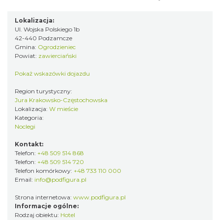
Lokalizacja:
Ul. Wojska Polskiego 1b
42-440 Podzamcze
Gmina:
Ogrodzieniec
Powiat:
zawierciański
Pokaż wskazówki dojazdu
Region turystyczny:
Jura Krakowsko-Częstochowska
Lokalizacja:
W mieście
Kategoria:
Noclegi
Kontakt:
Telefon:
+48 509 514 868
Telefon:
+48 509 514 720
Telefon komórkowy:
+48 733 110 000
Email:
info@podfigura.pl
Strona internetowa:
www.podfigura.pl
Informacje ogólne:
Rodzaj obiektu:
Hotel