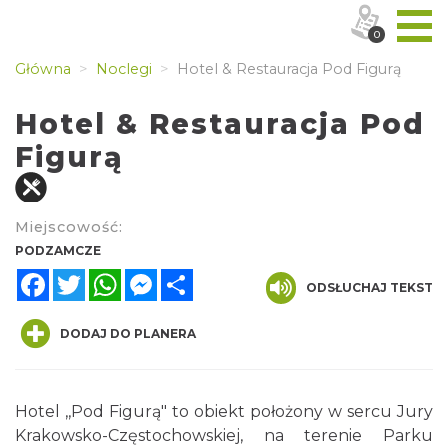
0
Główna
Noclegi
Hotel & Restauracja Pod Figurą
Hotel & Restauracja Pod
Figurą
Miejscowość:
PODZAMCZE
Facebook
Twitter
WhatsApp
Messenger
Share
ODSŁUCHAJ TEKST
DODAJ DO PLANERA
Hotel ,,Pod Figurą" to obiekt położony w sercu Jury
Krakowsko-Częstochowskiej, na terenie Parku