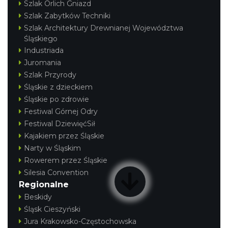
Szlak Orlich Gniazd
Szlak Zabytków Techniki
Szlak Architektury Drewnianej Województwa
Śląskiego
Industriada
Juromania
Szlak Przyrody
Śląskie z dzieckiem
Śląskie po zdrowie
Festiwal Górnej Odry
Festiwal DziewięćSił
Kajakiem przez Śląskie
Narty w Śląskim
Rowerem przez Śląskie
Silesia Convention
Regionalne
Beskidy
Śląsk Cieszyński
Jura Krakowsko-Częstochowska