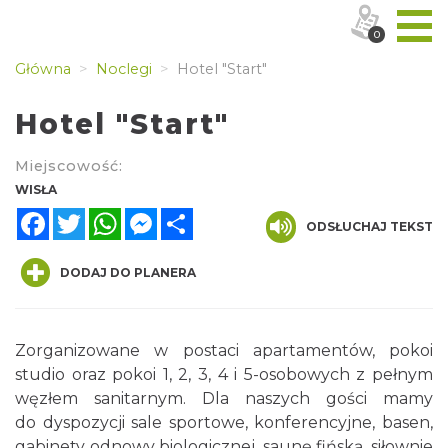
0
Główna
Noclegi
Hotel "Start"
Hotel "Start"
Miejscowość:
WISŁA
Facebook
Twitter
WhatsApp
Messenger
Share
ODSŁUCHAJ TEKST
DODAJ DO PLANERA
Zorganizowane w postaci apartamentów, pokoi
studio oraz pokoi 1, 2, 3, 4 i 5-osobowych z pełnym
węzłem sanitarnym. Dla naszych gości mamy
do dyspozycji sale sportowe, konferencyjne, basen,
gabinety odnowy biologicznej, saunę fińską, siłownie