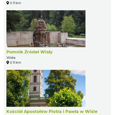
0.11 km
Pomnik Źródeł Wisły
Wisła
0.11 km
Kościół Apostołów Piotra i Pawła w Wiśle