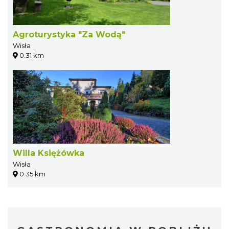
Agroturystyka "Za Wodą"
Wisła
0.31 km
Willa Księżówka
Wisła
0.35 km