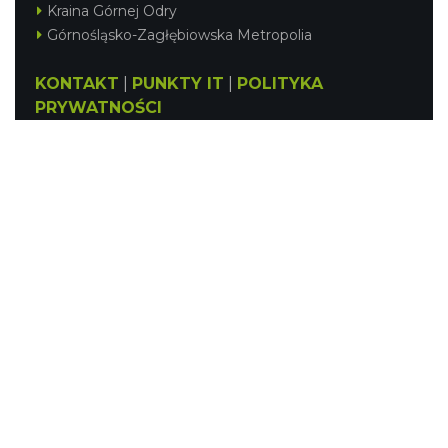
Kraina Górnej Odry
Górnośląsko-Zagłębiowska Metropolia
KONTAKT
|
PUNKTY IT
|
POLITYKA
PRYWATNOŚCI