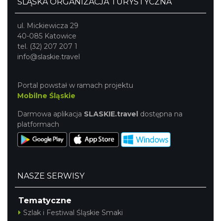
ŚLĄSKA ORGANIZACJA TURYSTYCZNA
ul. Mickiewicza 29
40-085 Katowice
tel. (32) 207 207 1
info@slaskie.travel
Portal powstał w ramach projektu
Mobilne Śląskie
Darmowa aplikacja
SLASKIE.travel
dostępna na
platformach
NASZE SERWISY
Tematyczne
Szlak i Festiwal Śląskie Smaki