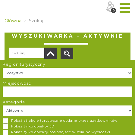
0
Główna
Szukaj
WYSZUKIWARKA - AKTYWNIE
Region turystyczny
Liczba elementów:
9
POBIERZ LISTĘ
Miejscowość
Kategoria
Lot Motolotnią Jura Krakowsko-Częstochowska
Pokaż atrakcje turystyczne dodane przez użytkowników
Dzwono-Sierbowice
Pokaż tylko obiekty 3D
Pokaż tylko obiekty posiadające wirtualne wycieczki