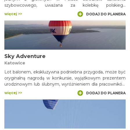
szybowcowego, uważana za kolebkę polskiego
szybownictwa.
więcej >>
DODAJ DO PLANERA
Sky Adventure
Katowice
Lot balonem, ekskluzywna podniebna przygoda, może być
oryginalną nagrodą w konkursie, wyjątkowym prezentem
urodzinowym lub ślubnym, wyróżnieniem dla pracowników
lub gości firmy, a także wielką atrakcją podczas spotkań
więcej >>
DODAJ DO PLANERA
integracyjno-szkoleniowych. To wspaniała i bardzo
bezpieczna rozrywka, z której korzystać bez obaw mogą
praktycznie wszyscy w wieku od 8 do 108 lat!