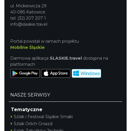
ul. Mickiewicza 29
40-085 Katowice
tel. (32) 207 207 1
info@slaskie.travel
Portal powstał w ramach projektu
Mobilne Śląskie
Darmowa aplikacja
SLASKIE.travel
dostępna na
platformach
NASZE SERWISY
Tematyczne
Szlak i Festiwal Śląskie Smaki
Szlak Orlich Gniazd
Szlak Zabytków Techniki