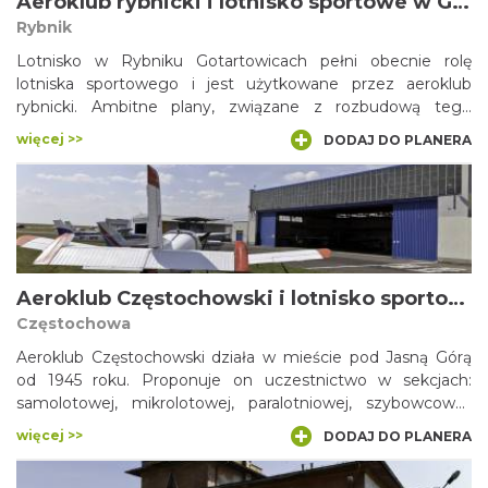
Aeroklub rybnicki i lotnisko sportowe w Gotartowicach
Rybnik
Lotnisko w Rybniku Gotartowicach pełni obecnie rolę
lotniska sportowego i jest użytkowane przez aeroklub
rybnicki. Ambitne plany, związane z rozbudową tego
obiektu, zakładają jednak powstanie tu dużego portu
więcej >>
DODAJ DO PLANERA
lotniczego, z kilometrowym pasem startowym, wieżą
kontrolną i hangarami. Port lotniczy w Rybniku miałby
obsługiwać do 150 tysięcy pasażerów rocznie, a
rozpoczynałyby się stąd zarówno loty krajowe, jak i
zagraniczne.
Aeroklub Częstochowski i lotnisko sportowe w Rudnikach
Częstochowa
Aeroklub Częstochowski działa w mieście pod Jasną Górą
od 1945 roku. Proponuje on uczestnictwo w sekcjach:
samolotowej, mikrolotowej, paralotniowej, szybowcowej,
modelarskiej i spadochronowej. Z klubem związani są
więcej >>
DODAJ DO PLANERA
wybitni piloci, jak na przykład Janusz Darocha – wielokrotny
mistrz świata, Europy i Polski. Lotnisko macierzyste