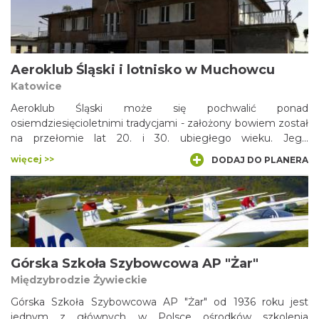
Aeroklubu znajduje się w Rudnikach pod Częstochową –
powstało ono podczas II wojny światowej i długo służyło
celom wojskowym.
Aeroklub Śląski i lotnisko w Muchowcu
Katowice
Aeroklub Śląski może się pochwalić ponad
osiemdziesięcioletnimi tradycjami - założony bowiem został
na przełomie lat 20. i 30. ubiegłego wieku. Jego
wychowankami są m.in.: Edward Makula – szybowcowy
więcej >>
DODAJ DO PLANERA
mistrz świata, Waldemar Ozga – wybitny pilot balonowy,
Edward Ciapała – wicemistrz świata w modelarstwie
lotniczym i wielu innych, świetnych pilotów. Aeroklub
użytkuje powstałe w latach 20. ubiegłego wieku sportowe
lotnisko w Katowicach Muchowcu.
Górska Szkoła Szybowcowa AP "Żar"
Międzybrodzie Żywieckie
Górska Szkoła Szybowcowa AP "Żar" od 1936 roku jest
jednym z głównych w Polsce ośrodków szkolenia