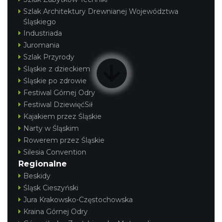
Szlak Architektury Drewnianej Województwa
Śląskiego
Industriada
Juromania
Szlak Przyrody
Śląskie z dzieckiem
Śląskie po zdrowie
Festiwal Górnej Odry
Festiwal DziewięćSił
Kajakiem przez Śląskie
Narty w Śląskim
Rowerem przez Śląskie
Silesia Convention
Regionalne
Beskidy
Śląsk Cieszyński
Jura Krakowsko-Częstochowska
Kraina Górnej Odry