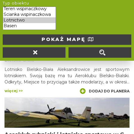
Loty motolotnią nad Jurą Krakowsko-Częstochowską
Typ obiektu
więcej >>
DODAJ DO PLANERA
POKAŻ MAPĘ
Lotnisko sportowe w Aleksandrowicach
Bielsko-Biała
Lotnisko Bielsko-Biała Aleksandrowice jest sportowym
lotniskiem. Swoją bazę ma tu Aeroklubu Bielsko-Bialski.
Odkryty, Miejsce to przyciąga także modelarzy, a w okresie
letnim otwarta jest tutaj restauracja z placykiem zabaw dla
więcej >>
DODAJ DO PLANERA
dzieci.