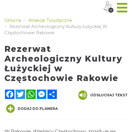
0
Główna
Atrakcje Turystyczne
Rezerwat Archeologiczny Kultury Łużyckiej W
Częstochowie Rakowie
Rezerwat
Archeologiczny Kultury
Łużyckiej w
Częstochowie Rakowie
Facebook
Twitter
WhatsApp
Messenger
Share
ODSŁUCHAJ TEKST
DODAJ DO PLANERA
W Rakowie, dzielnicy Częstochowy, znajduje się