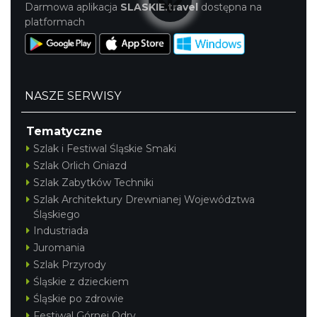
Darmowa aplikacja
SLASKIE.travel
dostępna na
platformach
NASZE SERWISY
Tematyczne
Szlak i Festiwal Śląskie Smaki
Szlak Orlich Gniazd
Szlak Zabytków Techniki
Szlak Architektury Drewnianej Województwa
Śląskiego
Industriada
Juromania
Szlak Przyrody
Śląskie z dzieckiem
Śląskie po zdrowie
Festiwal Górnej Odry