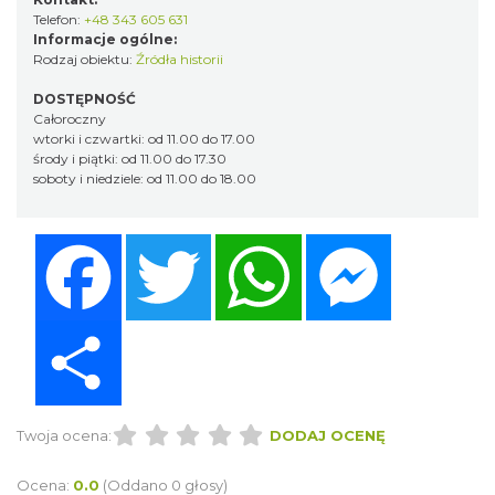
Telefon:
+48 343 605 631
Informacje ogólne:
Rodzaj obiektu:
Źródła historii
DOSTĘPNOŚĆ
Całoroczny
wtorki i czwartki: od 11.00 do 17.00
środy i piątki: od 11.00 do 17.30
soboty i niedziele: od 11.00 do 18.00
Facebook
Twitter
WhatsApp
Messenger
Share
Twoja ocena:
DODAJ OCENĘ
Ocena:
0.0
(Oddano 0 głosy)