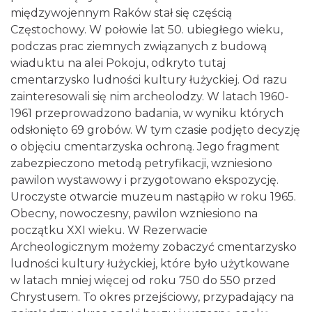
międzywojennym Raków stał się częścią
Częstochowy. W połowie lat 50. ubiegłego wieku,
podczas prac ziemnych związanych z budową
wiaduktu na alei Pokoju, odkryto tutaj
cmentarzysko ludności kultury łużyckiej. Od razu
zainteresowali się nim archeolodzy. W latach 1960-
1961 przeprowadzono badania, w wyniku których
odsłonięto 69 grobów. W tym czasie podjęto decyzję
o objęciu cmentarzyska ochroną. Jego fragment
zabezpieczono metodą petryfikacji, wzniesiono
pawilon wystawowy i przygotowano ekspozycję.
Uroczyste otwarcie muzeum nastąpiło w roku 1965.
Obecny, nowoczesny, pawilon wzniesiono na
początku XXI wieku. W Rezerwacie
Archeologicznym możemy zobaczyć cmentarzysko
ludności kultury łużyckiej, które było użytkowane
w latach mniej więcej od roku 750 do 550 przed
Chrystusem. To okres przejściowy, przypadający na