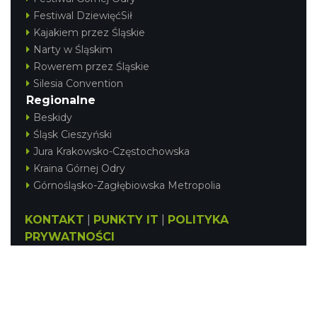
Festiwal DziewięćSił
Kajakiem przez Śląskie
Narty w Śląskim
Rowerem przez Śląskie
Silesia Convention
Regionalne
Beskidy
Śląsk Cieszyński
Jura Krakowsko-Częstochowska
Kraina Górnej Odry
Górnośląsko-Zagłębiowska Metropolia
KONTAKT
|
PUNKTY IT
|
POLITYKA
PRYWATNOŚCI