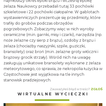
najmłodszy okres epoki brązu i wczesną epokę
żelaza. Naukowcy przebadali tutaj 33 pochówki
szkieletowe i 22 pochówki ciałopalne. W gablotach
wystawienniczych prezentuje się przedmioty, które
trafiły do grobów podczas obrzędów
pogrzebowych. Zobaczymy więc w nich wyroby
ceramiczne (m.in. garnki, misy i czarki), narzędzia (np.
noże żelazne czy sierp z brązu), ozdoby z brązu i
żelaza (chociażby naszyjniki, szpile, guziczki,
bransolety) oraz broń (m.in. żelazne groty włóczni i
brązowy grocik strzały). Wśród nich na uwagę
zasługują unikatowe bransolety wykonane z żelaza
meteorytowego, co sprawia, że nekropolia łużycka w
Częstochowie jest wyjątkowa na tle innych
stanowisk pradziejowych.
Zauważyłeś błąd w treści?
ZGŁOŚ
WIRTUALNE WYCIECZKI