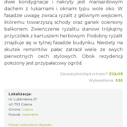
dwie kondygnacje i nakryty jest mansardowym
dachem z lukarnami i oknami typu wole oko. W
fasadzie uwagę zwraca ryzalit z głównym wejściem,
któremu towarzyszą schody oraz ganek ocieniony
balkonem. Zwieńczenie ryzalitu stanowi trójkątny
przyczółek z kartuszem herbowym. Podobny ryzalit
znajduje się w tylnej fasadzie budynku. Niestety na
skutek remontów pałac zatracił wiele ze swych
pierwotnych cech stylowych. Obok rezydencji
położony jest przypałacowy ogród.
Zauważyłeś błąd w treści?
ZGŁOŚ
Wyświetlenia:
535
Lokalizacja:
Ul. Lubliniecka 27
42-793 Ciasna
Gmina:
Ciasna
Powiat:
lubliniecki
Pokaż wskazówki dojazdu