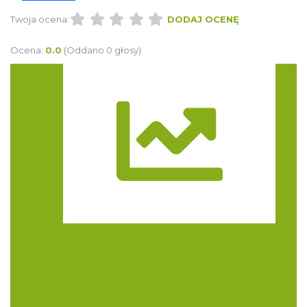
Twoja ocena:
DODAJ OCENĘ
Ocena:
0.0
(Oddano 0 głosy)
Trasa