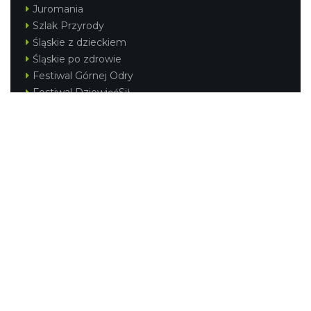
Juromania
Szlak Przyrody
Śląskie z dzieckiem
Śląskie po zdrowie
Festiwal Górnej Odry
Festiwal DziewięćSił
Kajakiem przez Śląskie
Narty w Śląskim
Rowerem przez Śląskie
Silesia Convention
Regionalne
Beskidy
Śląsk Cieszyński
Jura Krakowsko-Częstochowska
Kraina Górnej Odry
Górnośląsko-Zagłębiowska Metropolia
KONTAKT
|
PUNKTY IT
|
POLITYKA
PRYWATNOŚCI