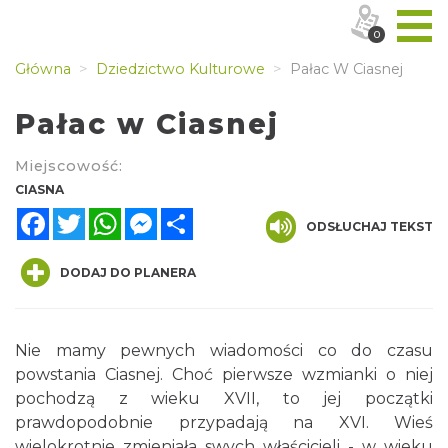
0
Główna
Dziedzictwo Kulturowe
Pałac W Ciasnej
Pałac w Ciasnej
Miejscowość:
CIASNA
Facebook
Twitter
WhatsApp
Messenger
Share
ODSŁUCHAJ TEKST
DODAJ DO PLANERA
Nie mamy pewnych wiadomości co do czasu
powstania Ciasnej. Choć pierwsze wzmianki o niej
pochodzą z wieku XVII, to jej początki
prawdopodobnie przypadają na XVI. Wieś
wielokrotnie zmieniała swych właścicieli - w wieku