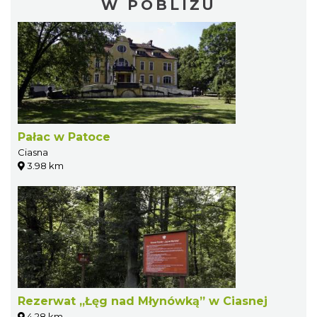
W POBLIŻU
Pałac w Patoce
Ciasna
3.98 km
Rezerwat „Łęg nad Młynówką” w Ciasnej
4.28 km