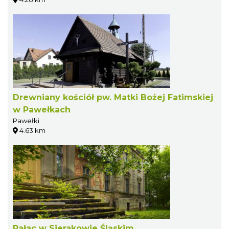
Drewniany kościół pw. Matki Bożej Fatimskiej
w Pawełkach
Pawełki
4.63 km
Pałac w Sierakowie Śląskim