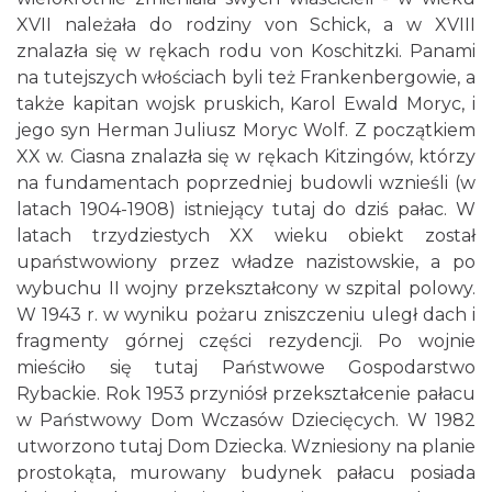
XVII należała do rodziny von Schick, a w XVIII
znalazła się w rękach rodu von Koschitzki. Panami
na tutejszych włościach byli też Frankenbergowie, a
także kapitan wojsk pruskich, Karol Ewald Moryc, i
jego syn Herman Juliusz Moryc Wolf. Z początkiem
XX w. Ciasna znalazła się w rękach Kitzingów, którzy
na fundamentach poprzedniej budowli wznieśli (w
latach 1904-1908) istniejący tutaj do dziś pałac. W
latach trzydziestych XX wieku obiekt został
upaństwowiony przez władze nazistowskie, a po
wybuchu II wojny przekształcony w szpital polowy.
W 1943 r. w wyniku pożaru zniszczeniu uległ dach i
fragmenty górnej części rezydencji. Po wojnie
mieściło się tutaj Państwowe Gospodarstwo
Rybackie. Rok 1953 przyniósł przekształcenie pałacu
w Państwowy Dom Wczasów Dziecięcych. W 1982
utworzono tutaj Dom Dziecka. Wzniesiony na planie
prostokąta, murowany budynek pałacu posiada