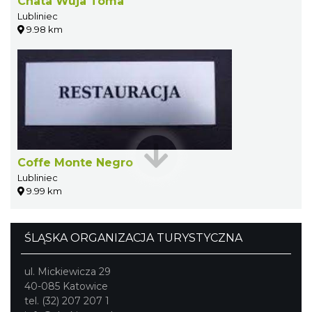
Chata Wuja Toma
Lubliniec
9.98 km
Coffe Monte Negro
Lubliniec
9.99 km
ŚLĄSKA ORGANIZACJA TURYSTYCZNA
ul. Mickiewicza 29
40-085 Katowice
tel. (32) 207 207 1