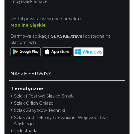
info@slaskie.travel
Portal powstał w ramach projektu
Mobilne Śląskie
Darmowa aplikacja
SLASKIE.travel
dostępna na
platformach
NASZE SERWISY
Tematyczne
Szlak i Festiwal Śląskie Smaki
Szlak Orlich Gniazd
Szlak Zabytków Techniki
Szlak Architektury Drewnianej Województwa
Śląskiego
Industriada