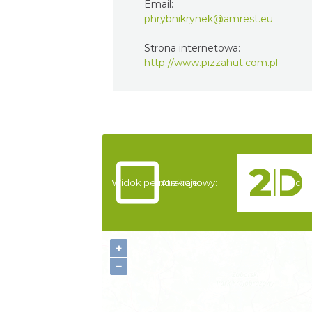
Email:
phrybnikrynek@amrest.eu
Strona internetowa:
http://www.pizzahut.com.pl
Widok pełnoekranowy:
Atrakcje
Nocle
+
−