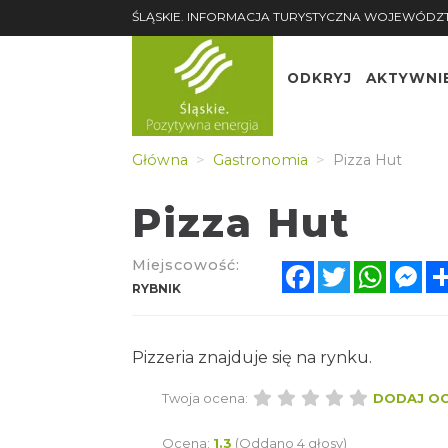
ŚLĄSKIE. INFORMACJA TURYSTYCZNA WOJEWÓDZ
ODKRYJ
AKTYWNI
Główna
Gastronomia
Pizza Hut
Pizza Hut
Miejscowość:
Facebook
Twitter
Whats
Me
RYBNIK
Pizzeria znajduje się na rynku.
Twoja ocena:
DODAJ O
Ocena:
1.3
(Oddano 4 głosy)