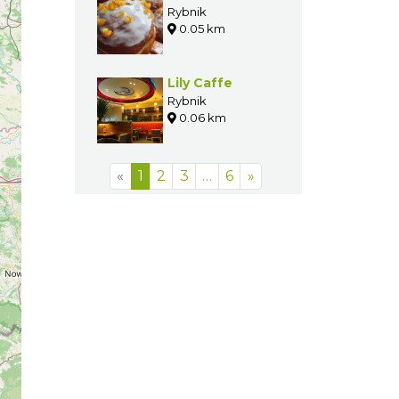
Rybnik
0.05 km
Lily Caffe
Rybnik
0.06 km
«
1
2
3
…
6
»