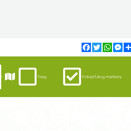
Facebook
Twitter
WhatsA
Mes
gi
Trasy
Pokaż/Ukryj markery