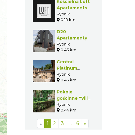
Kościelna Loft
Apartaments
Rybnik
0.10 km
D20
Apartamenty
Rybnik
0.43 km
Central
Platinum
Apartments
Rybnik
0.43 km
Pokoje
gościnne "Villa
Silesia"
Rybnik
0.44 km
«
1
2
3
…
6
»