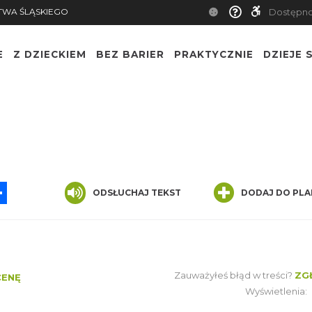
TWA ŚLĄSKIEGO
Dostępn
E
Z DZIECKIEM
BEZ BARIER
PRAKTYCZNIE
DZIEJE S
App
ssenger
Share
ODSŁUCHAJ TEKST
DODAJ DO PLA
Zauważyłeś błąd w treści?
ZG
CENĘ
Wyświetlenia: