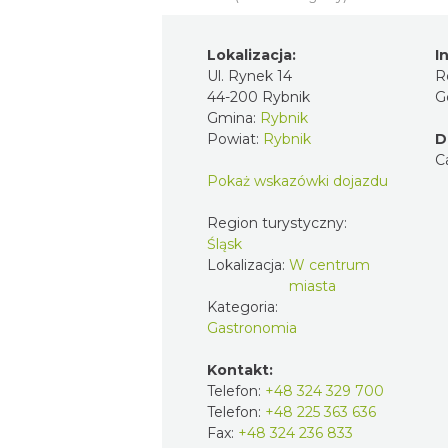
Lokalizacja:
I
Ul. Rynek 14
R
44-200 Rybnik
G
Gmina:
Rybnik
Powiat:
Rybnik
D
C
Pokaż wskazówki dojazdu
Region turystyczny:
Śląsk
Lokalizacja:
W centrum
miasta
Kategoria:
Gastronomia
Kontakt:
Telefon:
+48 324 329 700
Telefon:
+48 225 363 636
Fax:
+48 324 236 833