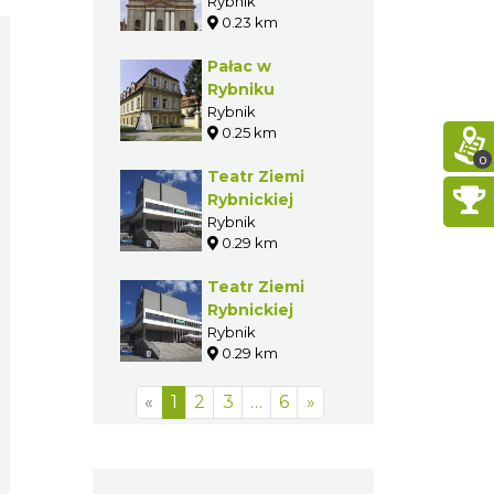
w Rybniku
Rybnik
0.23 km
Pałac w
Rybniku
Rybnik
0.25 km
0
Teatr Ziemi
Rybnickiej
Rybnik
0.29 km
Teatr Ziemi
Rybnickiej
Rybnik
0.29 km
«
1
2
3
…
6
»