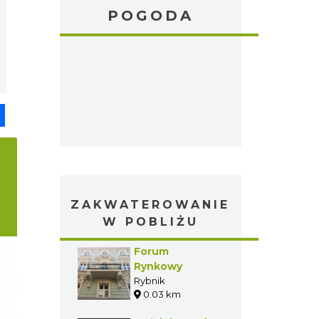
POGODA
pp
senger
Share
ZAKWATEROWANIE
W POBLIŻU
Forum
Rynkowy
Rybnik
0.03 km