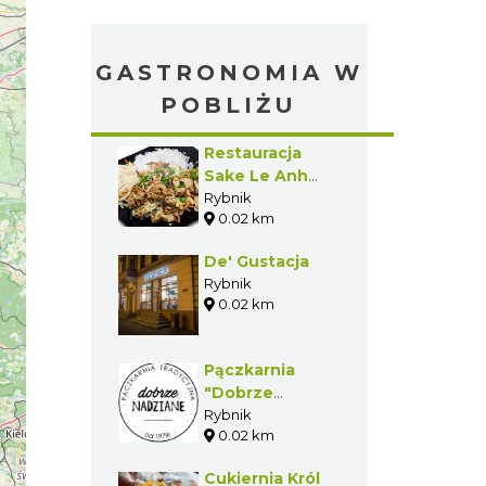
GASTRONOMIA W
POBLIŻU
Restauracja
Sake Le Anh
Ngoc
Rybnik
0.02 km
De' Gustacja
Rybnik
0.02 km
Pączkarnia
"Dobrze
Nadziane"
Rybnik
0.02 km
Cukiernia Król