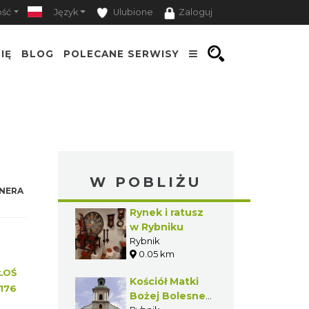
ość
Język
Ulubione
Zaloguj
IĘ
BLOG
POLECANE SERWISY
W POBLIŻU
NERA
Rynek i ratusz
w Rybniku
Rybnik
0.05 km
ŁOŚ
Kościół Matki
176
Bożej Bolesnej