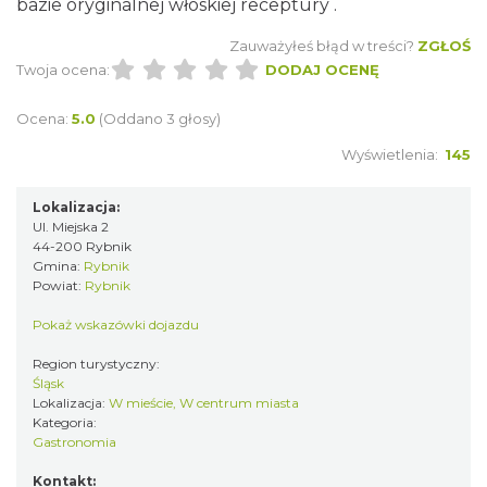
bazie oryginalnej włoskiej receptury .
Zauważyłeś błąd w treści?
ZGŁOŚ
Twoja ocena:
DODAJ OCENĘ
Ocena:
5.0
(Oddano 3 głosy)
Wyświetlenia:
145
Lokalizacja:
Ul. Miejska 2
44-200 Rybnik
Gmina:
Rybnik
Powiat:
Rybnik
Pokaż wskazówki dojazdu
Region turystyczny:
Śląsk
Lokalizacja:
W mieście, W centrum miasta
Kategoria:
Gastronomia
Kontakt: