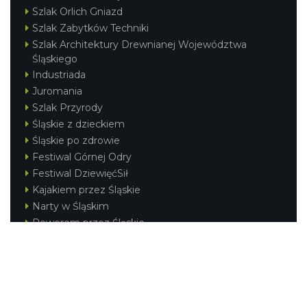
Szlak Orlich Gniazd
Szlak Zabytków Techniki
Szlak Architektury Drewnianej Województwa
Śląskiego
Industriada
Juromania
Szlak Przyrody
Śląskie z dzieckiem
Śląskie po zdrowie
Festiwal Górnej Odry
Festiwal DziewięćSił
Kajakiem przez Śląskie
Narty w Śląskim
Rowerem przez Śląskie
Silesia Convention
Regionalne
Beskidy
Śląsk Cieszyński
Jura Krakowsko-Częstochowska