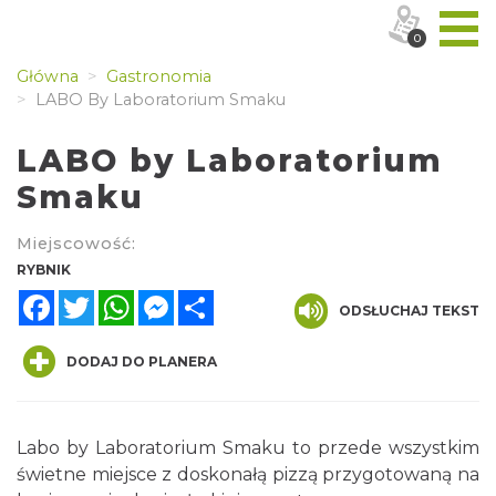
0
Główna
Gastronomia
LABO By Laboratorium Smaku
LABO by Laboratorium
Smaku
Miejscowość:
RYBNIK
Facebook
Twitter
WhatsApp
Messenger
Share
ODSŁUCHAJ TEKST
DODAJ DO PLANERA
Labo by Laboratorium Smaku to przede wszystkim
świetne miejsce z doskonałą pizzą przygotowaną na