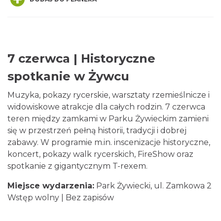
7 czerwca | Historyczne
Kino Plenerowe na Hali Skrzyczeńskiej
spotkanie w Żywcu
Szczyrk
10.85 km
2026-08-15
Muzyka, pokazy rycerskie, warsztaty rzemieślnicze i
widowiskowe atrakcje dla całych rodzin. 7 czerwca
teren między zamkami w Parku Żywieckim zamieni
się w przestrzeń pełną historii, tradycji i dobrej
zabawy. W programie m.in. inscenizacje historyczne,
koncert, pokazy walk rycerskich, FireShow oraz
spotkanie z gigantycznym T-rexem.
Miejsce wydarzenia:
Warsztaty edukacyjne dla dzieci - owady i
Park Żywiecki, ul. Zamkowa 2
Wstęp wolny | Bez zapisów
spółka
Szczyrk
13.13 km
2026-08-22