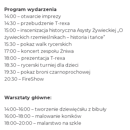
Program wydarzenia
14:00 – otwarcie imprezy
14:30 – przebudzenie T-rexa
15:00 – inscenizacja historyczna Asysty Żywieckiej „O
żywieckich rzemieślnikach – historia i tańce”
15:30 – pokaz walk rycerskich
17:00 – koncert zespołu Żniwa
Dotknij Tradycji - lato w Gminie Brenna
18:00 – prezentacja T-rexa
Brenna
18:30 – rycerski turniej dla dzieci
18.26 km
2026-06-29
19:30 – pokaz broni czarnoprochowej
20:30 – FireShow
Warsztaty główne:
14:00–16:00 – tworzenie dziewięćsiłu z bibuły
16:00–18:00 – malowanie koników
Spotkanie z Utopcem na Bajkowym Szlaku
18:00–20:00 – malarstwo na szkle
Brenna