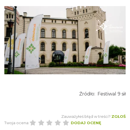
Mirosław Szołtysek - koncert
Brenna
18.49 km
2026-08-15
Święto Zielin - Koncert zespołu "Trzy
Struny"
Brenna
18.93 km
2026-08-14
Źródło: Festiwal 9 sił
Zauważyłeś błąd w treści?
ZGŁOŚ
Twoja ocena:
DODAJ OCENĘ