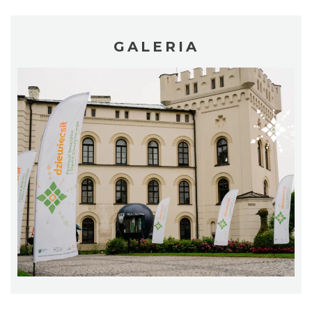
GALERIA
Plener malarski
Wisła
22.15 km
2026-08-11
Wystawa plenerowa "Z archiwum Z.
Pamiątki rodzinne Polaków z Zaolzia"
Wisła
22.15 km
2026-07-27