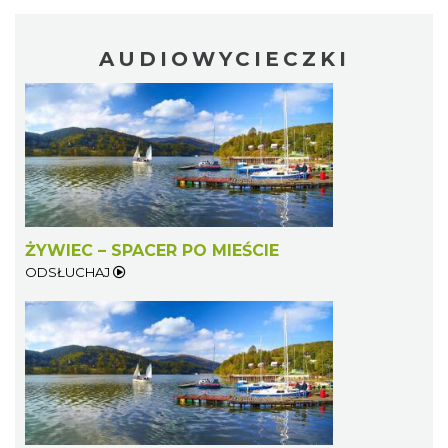
AUDIOWYCIECZKI
Koncert orkiestry dętej „Echo Adwentu”
Wisła
22.30 km
2026-08-09
ŻYWIEC – SPACER PO MIEŚCIE
ODSŁUCHAJ
Pokazy tradycji - wyrób masła i sera w
Muzeum Beskidzkim