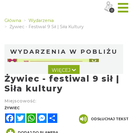
0
Główna
Wydarzenia
Żywiec - Festiwal 9 Sił | Siła Kultury
WYDARZENIA W POBLIŻU
WIĘCEJ
Żywiec - festiwal 9 sił |
Siła kultury
Miejscowość:
II Beskidzkie Święto Ziół
ŻYWIEC
Cięcina
Facebook
Twitter
WhatsApp
Messenger
Share
9.81 km
ODSŁUCHAJ TEKST
2026-08-09
DODAJ DO PLANERA