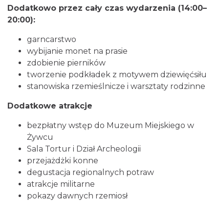
18.49 km
2026-08-21
Dodatkowo przez cały czas wydarzenia (14:00–
20:00):
garncarstwo
wybijanie monet na prasie
zdobienie pierników
tworzenie podkładek z motywem dziewięćsiłu
stanowiska rzemieślnicze i warsztaty rodzinne
XXXVI Dożynki Ekumeniczne - barwny
Dodatkowe atrakcje
korowód, m.in.: Estrada Reg. „Równica” &
Brenna
„Norbi”
bezpłatny wstęp do Muzeum Miejskiego w
18.49 km
2026-08-29
Żywcu
Sala Tortur i Dział Archeologii
przejażdżki konne
degustacja regionalnych potraw
atrakcje militarne
pokazy dawnych rzemiosł