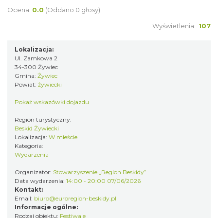
Ocena:
0.0
(Oddano 0 głosy)
Święto Zielin - wykład i warsztaty: bukiety
Wyświetlenia:
107
na Zielną
Brenna
Lokalizacja:
18.93 km
2026-08-14
Ul. Zamkowa 2
34-300 Żywiec
Gmina:
Żywiec
Powiat:
żywiecki
Pokaż wskazówki dojazdu
Region turystyczny:
Beskid Żywiecki
Lokalizacja:
W mieście
Kategoria:
Festiwal Zderzenia Gatunków & Moto
Wydarzenia
Granda 2026
Brenna
Organizator:
Stowarzyszenie „Region Beskidy”
18.93 km
2026-08-07
Data wydarzenia:
14:00 - 20:00 07/06/2026
Kontakt:
Email:
biuro@euroregion-beskidy.pl
Informacje ogólne:
Rodzaj obiektu:
Festiwale