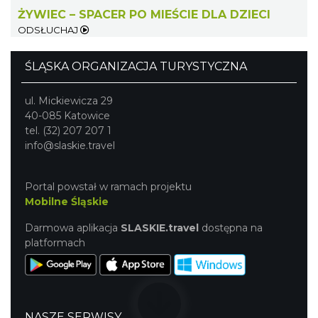
Wisła
ŻYWIEC – SPACER PO MIEŚCIE DLA DZIECI
22.31 km
2026-08-19
ODSŁUCHAJ
ŚLĄSKA ORGANIZACJA TURYSTYCZNA
ul. Mickiewicza 29
40-085 Katowice
tel. (32) 207 207 1
info@slaskie.travel
Pokazy tradycji - pokaz pszczelarski w
Muzeum Beskidzkim
Portal powstał w ramach projektu
Wisła
Mobilne Śląskie
22.31 km
2026-08-26
Darmowa aplikacja
SLASKIE.travel
dostępna na
platformach
NASZE SERWISY