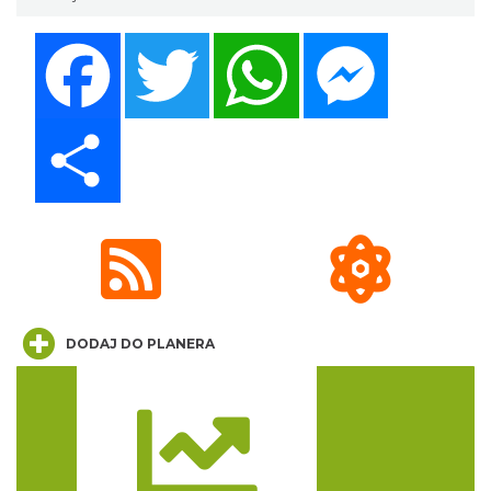
Facebook
Twitter
WhatsApp
Messenger
Sierpniowe zwiedzanie Dworku
Share
Myśliwskiego
Brenna
20.44 km
2026-08-11
DODAJ DO PLANERA
Koniaków
21.33 km
2026-08-15
Trasa