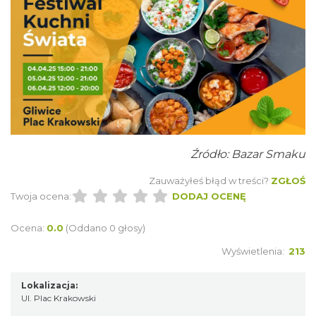
Fajer Festiwal 2026
Chorzów
19.21 km
2026-08-28
Źródło: Bazar Smaku
Zauważyłeś błąd w treści?
ZGŁOŚ
Twoja ocena:
DODAJ OCENĘ
Ocena:
0.0
(Oddano 0 głosy)
Wyświetlenia:
213
Dzień Kartofla w chorzowskim skansenie
Lokalizacja:
Chorzów
Ul. Plac Krakowski
19.27 km
2026-09-20