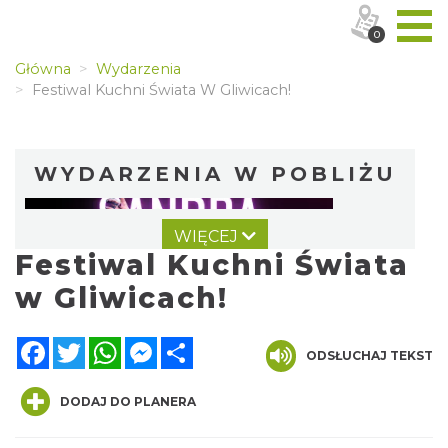
0
Główna
Wydarzenia
Festiwal Kuchni Świata W Gliwicach!
WYDARZENIA W POBLIŻU
WIĘCEJ
Festiwal Kuchni Świata
w Gliwicach!
Facebook
Twitter
WhatsApp
Messenger
Share
ODSŁUCHAJ TEKST
Koncert Sandry w Gliwicach
Gliwice
0.94 km
2026-10-16
DODAJ DO PLANERA