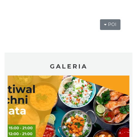
makramy...
Rybnik
21.20 km
2026-08-19
POI
GALERIA
Warsztat gry na flecie indiańskim –
pierwsze kroki w świecie melodii
Rybnik
21.20 km
2026-09-10