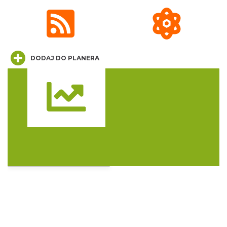
19.27 km
2026-12-13
DODAJ DO PLANERA
Trasa
Spotkanie miłośników numizmatów
Rybnik
21.20 km
2026-08-08
Coś z niczego - organizery z tektury, z