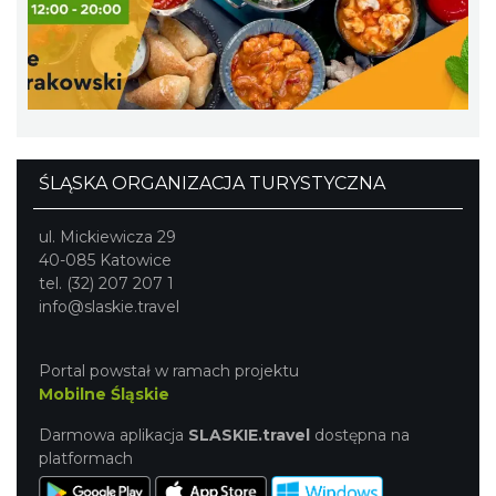
Wakacyjne Warsztaty Malarskie "Rybnik -
miasto zieleni"
Rybnik
21.20 km
2026-08-22
ŚLĄSKA ORGANIZACJA TURYSTYCZNA
ul. Mickiewicza 29
40-085 Katowice
tel. (32) 207 207 1
info@slaskie.travel
DNI OTWARTE w teatrze NA PÓŁ i teatrze
POWROTÓW || REKRUTACJA NA SEZON
Portal powstał w ramach projektu
Rybnik
26/27
Mobilne Śląskie
21.20 km
2026-08-29
Darmowa aplikacja
SLASKIE.travel
dostępna na
platformach