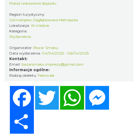
Pokaż wskazówki dojazdu
Region turystyczny:
Górnośląsko-Zagłębiowska Metropolia
Lokalizacja:
W mieście
Kategoria:
Wydarzenia
Organizator:
Bazar Smaku
Data wydarzenia:
04/04/2025 - 06/04/2025
O zbożach, chlebie i ziołach
Kontakt:
Chorzów
Email:
bazarsmaku.imprezy@gmail.com
19.27 km
2026-08-23
Informacje ogólne:
Rodzaj obiektu:
Festiwale
Facebook
Twitter
WhatsApp
Messenger
Share
Śląsko Wilijo
Chorzów