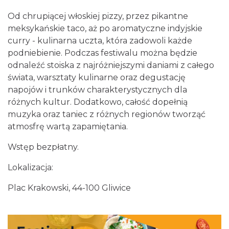
Od chrupiącej włoskiej pizzy, przez pikantne
meksykańskie taco, aż po aromatyczne indyjskie
curry - kulinarna uczta, która zadowoli każde
podniebienie. Podczas festiwalu można będzie
odnaleźć stoiska z najróżniejszymi daniami z całego
Silesia Memoriał Kamili Skolimowskiej
świata, warsztaty kulinarne oraz degustację
Chorzów
napojów i trunków charakterystycznych dla
19.21 km
2026-08-23
różnych kultur. Dodatkowo, całość dopełnią
muzyka oraz taniec z różnych regionów tworząć
atmosfrę wartą zapamiętania.
Wstęp bezpłatny.
Lokalizacja:
Plac Krakowski, 44-100 Gliwice
Silesia Marathon 2026
Chorzów
19.21 km
2026-10-04