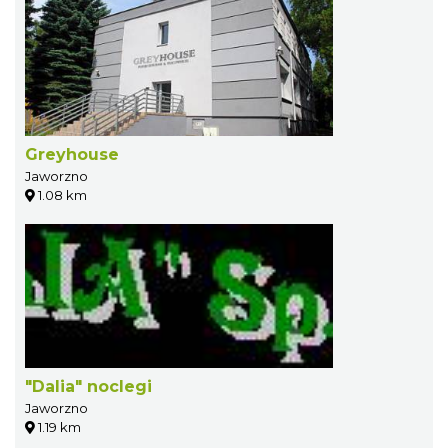
Greyhouse
Jaworzno
1.08 km
"Dalia" noclegi
Jaworzno
1.19 km