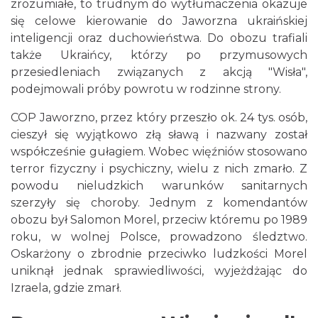
zrozumiałe, to trudnym do wytłumaczenia okazuje
się celowe kierowanie do Jaworzna ukraińskiej
inteligencji oraz duchowieństwa. Do obozu trafiali
także Ukraińcy, którzy po przymusowych
przesiedleniach związanych z akcją "Wisła",
podejmowali próby powrotu w rodzinne strony.
COP Jaworzno, przez który przeszło ok. 24 tys. osób,
cieszył się wyjątkowo złą sławą i nazwany został
współcześnie gułagiem. Wobec więźniów stosowano
terror fizyczny i psychiczny, wielu z nich zmarło. Z
powodu nieludzkich warunków sanitarnych
szerzyły się choroby. Jednym z komendantów
obozu był Salomon Morel, przeciw któremu po 1989
roku, w wolnej Polsce, prowadzono śledztwo.
Oskarżony o zbrodnie przeciwko ludzkości Morel
uniknął jednak sprawiedliwości, wyjeżdżając do
Izraela, gdzie zmarł.