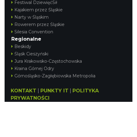
Festiwal DziewięćSił
Kajakiem przez Śląskie
Narty w Śląskim
Rowerem przez Śląskie
Silesia Convention
Regionalne
Beskidy
Śląsk Cieszyński
Jura Krakowsko-Częstochowska
Kraina Górnej Odry
Górnośląsko-Zagłębiowska Metropolia
KONTAKT
|
PUNKTY IT
|
POLITYKA
PRYWATNOŚCI