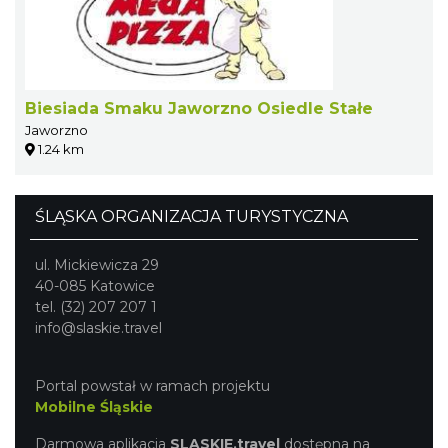
Biesiada Smaku Jaworzno Osiedle Stałe
Jaworzno
1.24 km
ŚLĄSKA ORGANIZACJA TURYSTYCZNA
ul. Mickiewicza 29
40-085 Katowice
tel. (32) 207 207 1
info@slaskie.travel
Portal powstał w ramach projektu
Mobilne Śląskie
Darmowa aplikacja
SLASKIE.travel
dostępna na