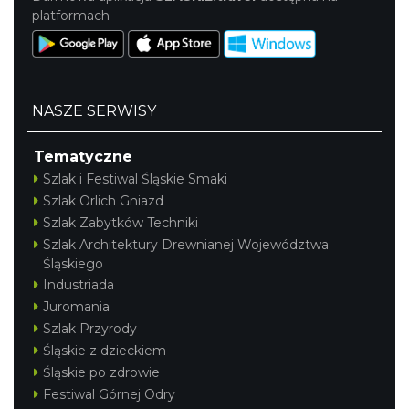
platformach
NASZE SERWISY
Tematyczne
Szlak i Festiwal Śląskie Smaki
Szlak Orlich Gniazd
Szlak Zabytków Techniki
Szlak Architektury Drewnianej Województwa
Śląskiego
Industriada
Juromania
Szlak Przyrody
Śląskie z dzieckiem
Śląskie po zdrowie
Festiwal Górnej Odry