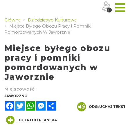
0
Główna
Dziedzictwo Kulturowe
Miejsce Byłego Obozu Pracy I Pomniki
Pomordowanych W Jaworznie
Miejsce byłego obozu
pracy i pomniki
pomordowanych w
Jaworznie
Miejscowość:
JAWORZNO
Facebook
Twitter
WhatsApp
Messenger
Share
ODSŁUCHAJ TEKST
DODAJ DO PLANERA