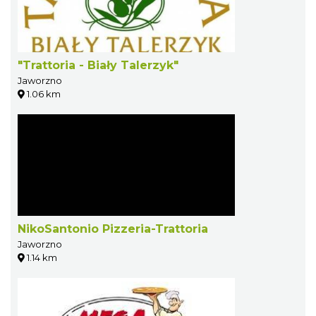
"Trattoria - Biały Talerzyk"
Jaworzno
1.06 km
NikoSantonio Pizzeria-Trattoria
Jaworzno
1.14 km