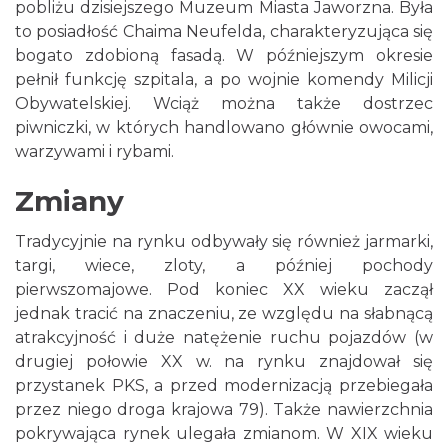
pobliżu dzisiejszego Muzeum Miasta Jaworzna. Była
to posiadłość Chaima Neufelda, charakteryzująca się
bogato zdobioną fasadą. W późniejszym okresie
pełnił funkcję szpitala, a po wojnie komendy Milicji
Obywatelskiej. Wciąż można także dostrzec
piwniczki, w których handlowano głównie owocami,
warzywami i rybami.
Zmiany
Tradycyjnie na rynku odbywały się również jarmarki,
targi, wiece, zloty, a później pochody
pierwszomajowe. Pod koniec XX wieku zaczął
jednak tracić na znaczeniu, ze względu na słabnącą
atrakcyjność i duże natężenie ruchu pojazdów (w
drugiej połowie XX w. na rynku znajdował się
przystanek PKS, a przed modernizacją przebiegała
przez niego droga krajowa 79). Także nawierzchnia
pokrywająca rynek ulegała zmianom. W XIX wieku