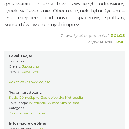
głosowaniu internautów zwyciężył odnowiony
rynek w Jaworznie. Obecnie rynek tętni życiem –
jest miejscem rodzinnych spacerów, spotkań,
koncertów i wielu innych imprez.
Zauważyłeś błąd w treści?
ZGŁOŚ
Wyświetlenia:
1296
Lokalizacja:
Jaworzno
Gmina:
Jaworzno
Powiat:
Jaworzno
Pokaż wskazówki dojazdu
Region turystyczny:
Śląsk, Górnośląsko-Zagłębiowska Metropolia
Lokalizacja:
W mieście, W centrum miasta
Kategoria:
Dziedzictwo kulturowe
Informacje ogólne:
Rodzaj obiektu:
Inne