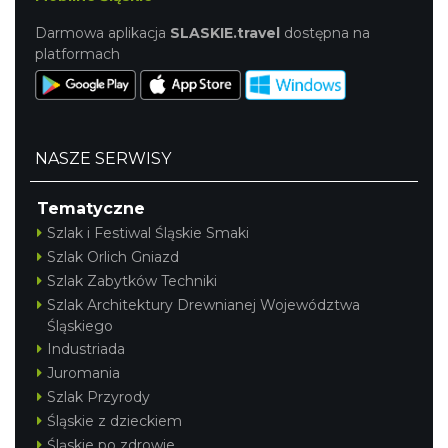
Darmowa aplikacja
SLASKIE.travel
dostępna na
platformach
NASZE SERWISY
Tematyczne
Szlak i Festiwal Śląskie Smaki
Szlak Orlich Gniazd
Szlak Zabytków Techniki
Szlak Architektury Drewnianej Województwa
Śląskiego
Industriada
Juromania
Szlak Przyrody
Śląskie z dzieckiem
Śląskie po zdrowie