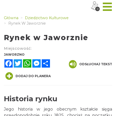
0
Główna
Dziedzictwo Kulturowe
Rynek W Jaworznie
Rynek w Jaworznie
Miejscowość:
JAWORZNO
Facebook
Twitter
WhatsApp
Messenger
Share
ODSŁUCHAJ TEKST
DODAJ DO PLANERA
Historia rynku
Jego historia w jego obecnym kształcie sięga
prawdopodobnie roku 1825, chociaż na początku