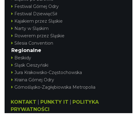
Festiwal Górnej Odry
Festiwal DziewięćSił
Kajakiem przez Śląskie
Narty w Śląskim
Rowerem przez Śląskie
Silesia Convention
Regionalne
Beskidy
Śląsk Cieszyński
Jura Krakowsko-Częstochowska
Kraina Górnej Odry
Górnośląsko-Zagłębiowska Metropolia
KONTAKT
|
PUNKTY IT
|
POLITYKA
PRYWATNOŚCI