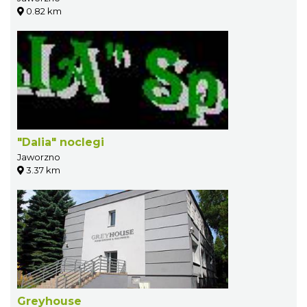
0.82 km
"Dalia" noclegi
Jaworzno
3.37 km
Greyhouse