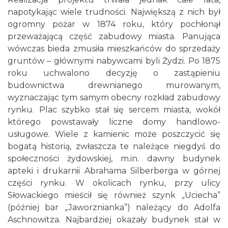
napotykając wiele trudności. Największą z nich był
ogromny pożar w 1874 roku, który pochłonął
przeważającą część zabudowy miasta. Panująca
wówczas bieda zmusiła mieszkańców do sprzedaży
gruntów – głównymi nabywcami byli Żydzi. Po 1875
roku uchwalono decyzję o zastąpieniu
budownictwa drewnianego murowanym,
wyznaczając tym samym obecny rozkład zabudowy
rynku. Plac szybko stał się sercem miasta, wokół
którego powstawały liczne domy handlowo-
usługowe. Wiele z kamienic może poszczycić się
bogatą historią, zwłaszcza te należące niegdyś do
społeczności żydowskiej, m.in. dawny budynek
apteki i drukarnii Abrahama Silberberga w górnej
części rynku. W okolicach rynku, przy ulicy
Słowackiego mieścił się również szynk „Uciecha”
(później bar „Jaworznianka”) należący do Adolfa
Aschnowitza. Najbardziej okazały budynek stał w