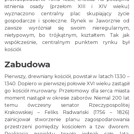
istnienia osady (przełom XIII i XIV wieku)
wyznaczono centralny plac skupiający życie
gospodarcze i społeczne. Rynek w Jaworznie od
zawsze wyróżniał się swoim nieregularnym,
nietypowym, bo trójkątnym, kształtem. Tak jak
współcześnie, centralnym punktem rynku był
kościół.
Zabudowa
Pierwszy, drewniany kościół, powstał w latach 1330 –
1340. Dopiero w pierwszej połowie XVI wieku zastąpił
go kościół murowany. Przełomowy dla serca miasta
moment nastąpił w okresie zaborów. Niemal 200 lat
temu ówczesny senator Rzeczypospolitej
Krakowskiej – Feliks Radwański (1756 – 1826)
zainicjował stworzenie planu zagospodarowania
przestrzeni pomiędzy kościołem a tzw. dworem.
Realizacja projektu trwała jednak całe lata,