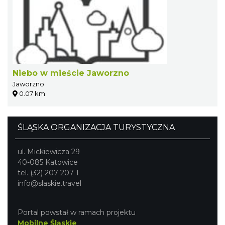
Niebo w mieście Jaworzno
Jaworzno
0.07 km
ŚLĄSKA ORGANIZACJA TURYSTYCZNA
ul. Mickiewicza 29
40-085 Katowice
tel. (32) 207 207 1
info@slaskie.travel
Portal powstał w ramach projektu
Mobilne Śląskie