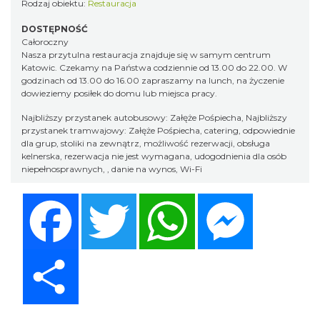
Rodzaj obiektu:
Restauracja
DOSTĘPNOŚĆ
Całoroczny
Nasza przytulna restauracja znajduje się w samym centrum
Katowic. Czekamy na Państwa codziennie od 13.00 do 22.00. W
godzinach od 13.00 do 16.00 zapraszamy na lunch, na życzenie
dowieziemy posiłek do domu lub miejsca pracy.
Najbliższy przystanek autobusowy: Załęże Pośpiecha, Najbliższy
przystanek tramwajowy: Załęże Pośpiecha, catering, odpowiednie
dla grup, stoliki na zewnątrz, możliwość rezerwacji, obsługa
kelnerska, rezerwacja nie jest wymagana, udogodnienia dla osób
niepełnosprawnych, , danie na wynos, Wi-Fi
Facebook
Twitter
WhatsApp
Messenger
Share