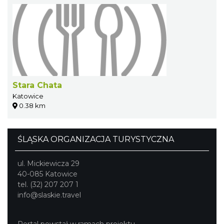
Stara Chata
Katowice
0.38 km
ŚLĄSKA ORGANIZACJA TURYSTYCZNA
ul. Mickiewicza 29
40-085 Katowice
tel. (32) 207 207 1
info@slaskie.travel