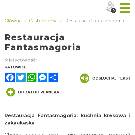
0
Główna
Gastronomia
Restauracja Fantasmagoria
Restauracja
Fantasmagoria
Miejscowość:
KATOWICE
Facebook
Twitter
WhatsApp
Messenger
Share
ODSŁUCHAJ TEKST
DODAJ DO PLANERA
Restauracja Fantasmagoria: kuchnia kresowa i
zakaukaska
Chcesz spędzić miły i niezapomniany wieczór?