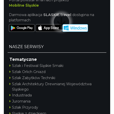
Portal powstał w ramach projektu
Mobilne Śląskie
Darmowa aplikacja
SLASKIE.travel
dostępna na
platformach
NASZE SERWISY
Tematyczne
Szlak i Festiwal Śląskie Smaki
Szlak Orlich Gniazd
Szlak Zabytków Techniki
Szlak Architektury Drewnianej Województwa
Śląskiego
Industriada
Juromania
Szlak Przyrody
Śląskie z dzieckiem