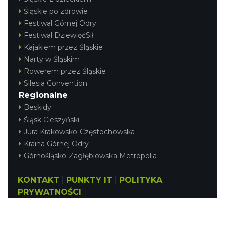
Śląskie po zdrowie
Festiwal Górnej Odry
Festiwal DziewięćSił
Kajakiem przez Śląskie
Narty w Śląskim
Rowerem przez Śląskie
Silesia Convention
Regionalne
Beskidy
Śląsk Cieszyński
Jura Krakowsko-Częstochowska
Kraina Górnej Odry
Górnośląsko-Zagłębiowska Metropolia
KONTAKT
|
PUNKTY IT
|
POLITYKA
PRYWATNOŚCI