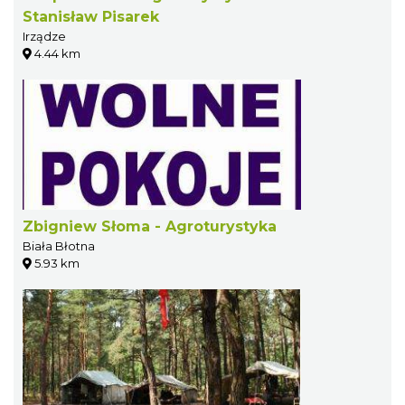
Stanisław Pisarek
Irządze
4.44 km
Zbigniew Słoma - Agroturystyka
Biała Błotna
5.93 km