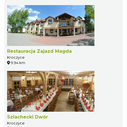
Restauracja Zajazd Magda
Kroczyce
9.94 km
Szlachecki Dwór
Kroczyce