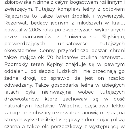
zbiorowiska nizinne z całym bogactwem roślinnym i
zwierzęcym. Tutejszy kompleks leśny z potokiem
Rajecznica to także teren źródlisk i wywierzysk.
Rezerwat, będący jednym z młodszych w kraju,
powstał w 2005 roku po ekspertyzach wykonanych
przez naukowców z Uniwersytetu Śląskiego,
potwierdzających unikatowość tutejszych
ekosystemów. Cenny przyrodniczo obszar chroni
także mająca ok. 70 hektarów otulina rezerwatu.
Podmokły teren Kępiny znajduje się w pewnym
oddaleniu od siedzib ludzkich i nie przecinają go
żadne drogi, co sprawiło, że jest on rzadko
odwiedzany. Także gospodarka leśna w ubiegłych
latach była nieinwazyjna wobec tutejszych
drzewostanów, które zachowały się w dość
naturalnym kształcie. Wilgotne, częściowo lekko
zabagnione obszary rezerwatu stanowią miejsca, na
których wykształcił się las łęgowy z dominującą olszą
czarną a także ols porzeczkowy z występującą w