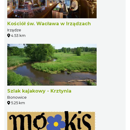
Kościół św. Wacława w Irządzach
Irządze
4.53 km
Szlak kajakowy - Krztynia
Bonowice
5.25 km