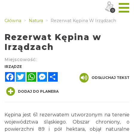
0
Główna
Natura
Rezerwat Kępina W Irządzach
Rezerwat Kępina w
Irządzach
Miejscowość:
IRZĄDZE
Facebook
Twitter
WhatsApp
Messenger
Share
ODSŁUCHAJ TEKST
DODAJ DO PLANERA
Kępina jest 61 rezerwatem utworzonym na terenie
województwa śląskiego. Obszar chroniony, o
powierzchni 89 i pół hektara, objął naturalne