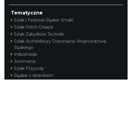
Tematyczne
Szlak i Festiwal Śląskie Smaki
Szlak Orlich Gniazd
Szlak Zabytków Techniki
Szlak Architektury Drewnianej Województwa
Śląskiego
Industriada
Juromania
Szlak Przyrody
Śląskie z dzieckiem
Śląskie po zdrowie
Festiwal Górnej Odry
Festiwal DziewięćSił
Kajakiem przez Śląskie
Narty w Śląskim
Rowerem przez Śląskie
Silesia Convention
Regionalne