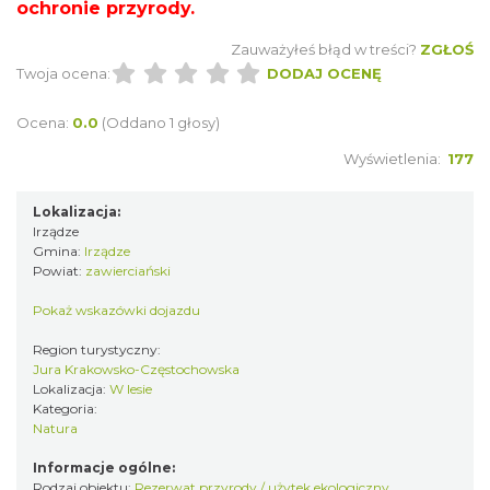
ochronie przyrody.
Zauważyłeś błąd w treści?
ZGŁOŚ
Twoja ocena:
DODAJ OCENĘ
Ocena:
0.0
(Oddano 1 głosy)
Wyświetlenia:
177
Lokalizacja:
Irządze
Gmina:
Irządze
Powiat:
zawierciański
Pokaż wskazówki dojazdu
Region turystyczny:
Jura Krakowsko-Częstochowska
Lokalizacja:
W lesie
Kategoria:
Natura
Informacje ogólne:
Rodzaj obiektu:
Rezerwat przyrody / użytek ekologiczny