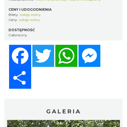
CENY I UDOGODNIENIA
Bilety:
wstęp wolny
Ceny:
wstęp wolny
DOSTĘPNOŚĆ
Całoroczny
Facebook
Twitter
WhatsApp
Messenger
Share
GALERIA