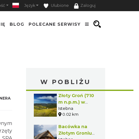
ość
Język
Ulubione
Zaloguj
IĘ
BLOG
POLECANE SERWISY
W POBLIŻU
Złoty Groń (710
NERA
m n.p.m.) w
Istebnej
Istebna
0.02 km
ywnym
Bacówka na
rzęty
Złotym Groniu
r SPA