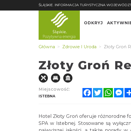
ŚLĄSKIE. INFORMACJA TURYSTYCZNA WOJEWÓDZ
ODKRYJ
AKTYWNI
Główna
Zdrowie I Uroda
Złoty Groń R
Złoty Groń Re
Miejscowość:
Facebook
Twitter
Whats
Me
ISTEBNA
Hotel Złoty Groń oferuje różnorodne f
SPA w Istebnej. Stosowane są wyłącz
najwyższej jakości, a także porady 