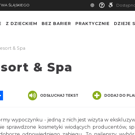
TWA ŚLĄSKIEGO
Dostępn
E
Z DZIECKIEM
BEZ BARIER
PRAKTYCZNIE
DZIEJE S
esort & Spa
sort & Spa
App
ssenger
Share
ODSŁUCHAJ TEKST
DODAJ DO PLA
ormy wypoczynku - jedną z nich jest wizyta w ekskluz
nie sprawdzone kosmetyki wiodących producentów, sp
w doborze odpowiedniego zabiegu. To najlepszy wybó