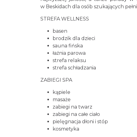
w Beskidach dla osób szukających pełn
STREFA WELLNESS
basen
brodzik dla dzieci
sauna fińska
łaźnia parowa
strefa relaksu
strefa schładzania
ZABIEGI SPA
kąpiele
masaże
zabiegi na twarz
zabiegi na całe ciało
pielęgnacja dłoni i stóp
kosmetyka