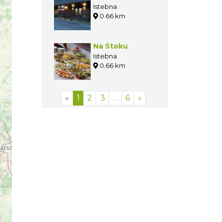
Istebna
0.66 km
Na Stoku
Istebna
0.66 km
«
1
2
3
…
6
»