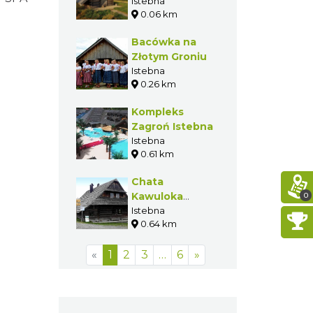
w Istebnej
Istebna
0.06 km
Bacówka na
Złotym Groniu
Istebna
0.26 km
Kompleks
Zagroń Istebna
Istebna
0.61 km
Chata
Kawuloka
0
(Kurna Chata)
Istebna
0.64 km
«
1
2
3
…
6
»