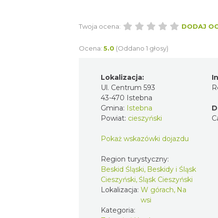
Twoja ocena:
DODAJ O
Ocena:
5.0
(Oddano 1 głosy)
Lokalizacja:
I
Ul. Centrum 593
R
43-470 Istebna
Gmina:
Istebna
D
Powiat:
cieszyński
C
Pokaż wskazówki dojazdu
Region turystyczny:
Beskid Śląski, Beskidy i Śląsk
Cieszyński, Śląsk Cieszyński
Lokalizacja:
W górach, Na
wsi
Kategoria: