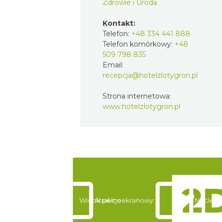
Zdrowie i Uroda
Kontakt:
Telefon:
+48 334 441 888
Telefon komórkowy:
+48
509 798 835
Email:
recepcja@hotelzlotygron.pl
Strona internetowa:
www.hotelzlotygron.pl
Widok pełnoekranowy:
Atrakcje
Noclegi