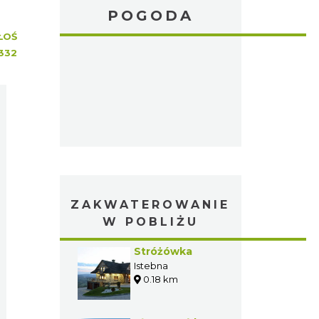
POGODA
ŁOŚ
332
ZAKWATEROWANIE
W POBLIŻU
Stróżówka
Istebna
0.18 km