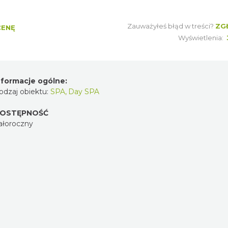
Zauważyłeś błąd w treści?
ZG
CENĘ
Wyświetlenia:
nformacje ogólne:
odzaj obiektu:
SPA
,
Day SPA
OSTĘPNOŚĆ
ałoroczny