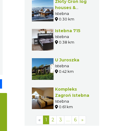
Złoty Groń log
houses &
apartments
Istebna
0.30 km
Istebna 715
Istebna
0.38 km
U Juroszka
Istebna
0.42 km
pp
senger
Share
Kompleks
Zagroń Istebna
Istebna
0.61 km
«
1
2
3
…
6
»