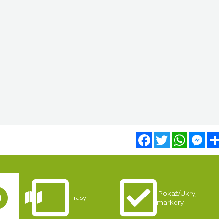
Facebook
Twitter
WhatsA
Mes
Pokaż/Ukryj
Trasy
markery