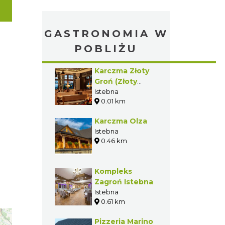
GASTRONOMIA W
POBLIŻU
Karczma Złoty
Groń (Złoty
Groń Resort &
Istebna
0.01 km
Spa)
Karczma Olza
Istebna
0.46 km
Kompleks
Zagroń Istebna
Istebna
0.61 km
Pizzeria Marino