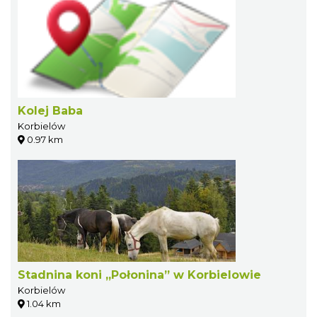
Kolej Baba
Korbielów
0.97 km
Stadnina koni „Połonina” w Korbielowie
Korbielów
1.04 km