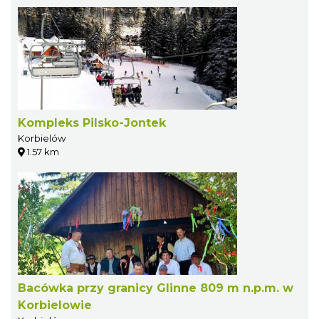
Kompleks Pilsko-Jontek
Korbielów
1.57 km
Bacówka przy granicy Glinne 809 m n.p.m. w
Korbielowie