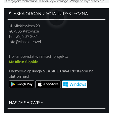
tradycjom zielarskim Beskidu Żywieckiego. Wstęp na wydarzenie jest
bezpłatny.
ŚLĄSKA ORGANIZACJA TURYSTYCZNA
ul. Mickiewicza 29
40-085 Katowice
tel. (32) 207 207 1
info@slaskie.travel
Portal powstał w ramach projektu
Mobilne Śląskie
Darmowa aplikacja
SLASKIE.travel
dostępna na
platformach
NASZE SERWISY