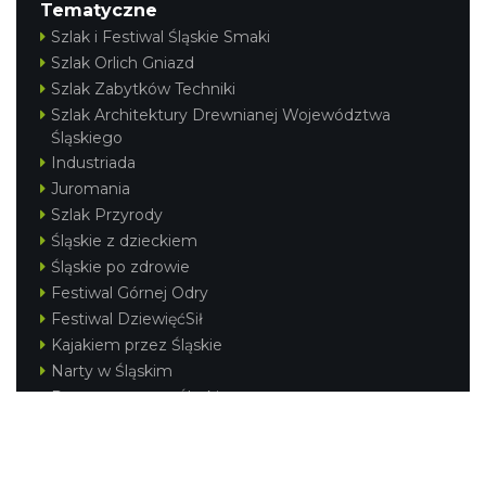
Tematyczne
Szlak i Festiwal Śląskie Smaki
Szlak Orlich Gniazd
Szlak Zabytków Techniki
Szlak Architektury Drewnianej Województwa
Śląskiego
Industriada
Juromania
Szlak Przyrody
Śląskie z dzieckiem
Śląskie po zdrowie
Festiwal Górnej Odry
Festiwal DziewięćSił
Kajakiem przez Śląskie
Narty w Śląskim
Rowerem przez Śląskie
Silesia Convention
Regionalne
Beskidy