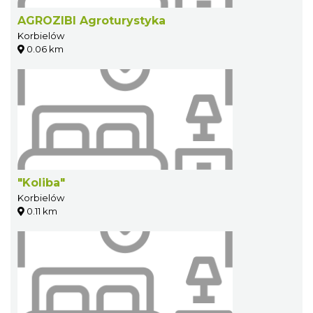
AGROZIBI Agroturystyka
Korbielów
0.06 km
"Koliba"
Korbielów
0.11 km