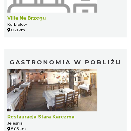
Villa Na Brzegu
Korbielów
0.21 km
GASTRONOMIA W POBLIŻU
Restauracja Stara Karczma
Jeleśnia
5.85 km