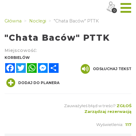
0
Główna
Noclegi
"Chata Baców" PTTK
"Chata Baców" PTTK
Miejscowość:
KORBIELÓW
Facebook
Twitter
WhatsApp
Messenger
Share
ODSŁUCHAJ TEKST
DODAJ DO PLANERA
Zauważyłeś błąd w treści?
ZGŁOŚ
Zarządzaj rezerwacją
Wyświetlenia:
117