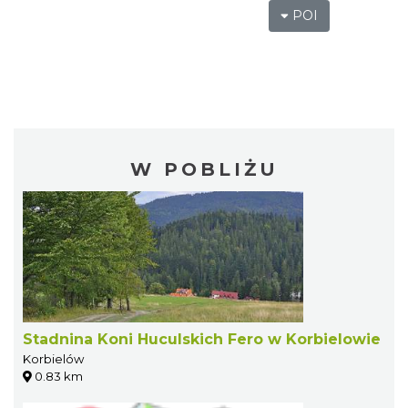
POI
W POBLIŻU
Stadnina Koni Huculskich Fero w Korbielowie
Korbielów
0.83 km