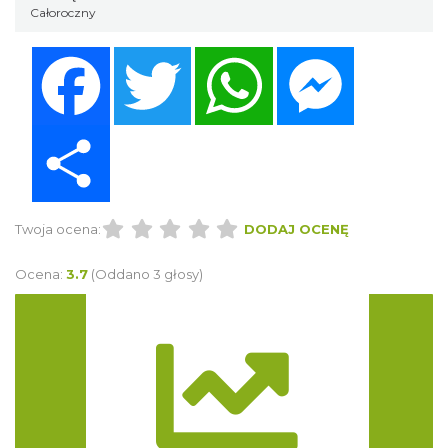
Całoroczny
Facebook
Twitter
WhatsApp
Messenger
Share
Twoja ocena:
DODAJ OCENĘ
Ocena:
3.7
(Oddano 3 głosy)
Trasa