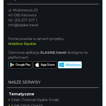
ul. Mickiewicza 29
40-085 Katowice
tel. (32) 207 207 1
info@slaskie.travel
Portal powstał w ramach projektu
Mobilne Śląskie
Darmowa aplikacja
SLASKIE.travel
dostępna na
platformach
NASZE SERWISY
Tematyczne
Szlak i Festiwal Śląskie Smaki
Szlak Orlich Gniazd