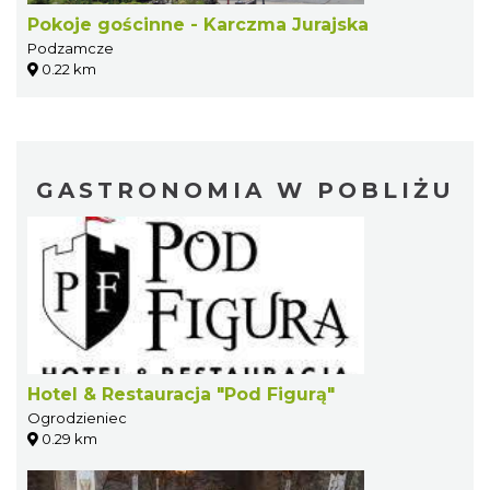
Pokoje gościnne - Karczma Jurajska
Podzamcze
0.22 km
GASTRONOMIA W POBLIŻU
Hotel & Restauracja "Pod Figurą"
Ogrodzieniec
0.29 km