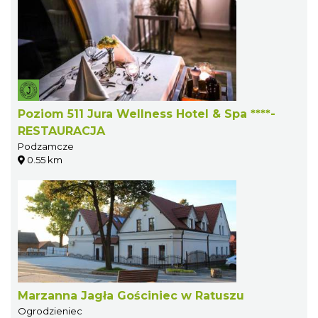
Poziom 511 Jura Wellness Hotel & Spa ****-
RESTAURACJA
Podzamcze
0.55 km
Marzanna Jagła Gościniec w Ratuszu
Ogrodzieniec