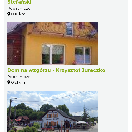
Stefański
Podzamcze
0.16 km
Dom na wzgórzu - Krzysztof Jureczko
Podzamcze
0.21 km