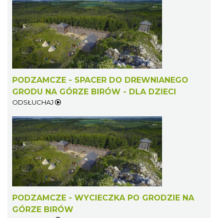
PODZAMCZE - SPACER DO DREWNIANEGO
GRODU NA GÓRZE BIRÓW - DLA DZIECI
ODSŁUCHAJ
PODZAMCZE - WYCIECZKA PO GRODZIE NA
GÓRZE BIRÓW