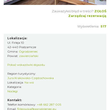
Zauważyłeś błąd w treści?
ZGŁOŚ
Zarządzaj rezerwacją
Wyświetlenia:
517
Lokalizacja:
Ul. Firleja 10
42-440 Podzamcze
Gmina:
Ogrodzieniec
Powiat:
zawierciański
Pokaż wskazówki dojazdu
Region turystyczny:
Jura Krakowsko-Częstochowska
Lokalizacja:
Na wsi
Kategoria:
Noclegi
Kontakt:
Telefon komórkowy:
+48 662 287 005
Email:
firlejowka@ogrodzieniec.eu