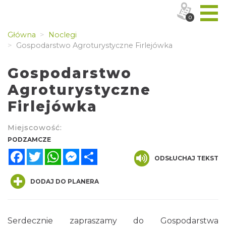
0
Główna
Noclegi
Gospodarstwo Agroturystyczne Firlejówka
Gospodarstwo
Agroturystyczne
Firlejówka
Miejscowość:
PODZAMCZE
Facebook
Twitter
WhatsApp
Messenger
Share
ODSŁUCHAJ TEKST
DODAJ DO PLANERA
Serdecznie zapraszamy do Gospodarstwa