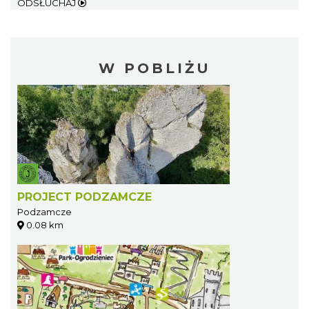
ODSŁUCHAJ
W POBLIŻU
PROJECT PODZAMCZE
Podzamcze
0.08 km