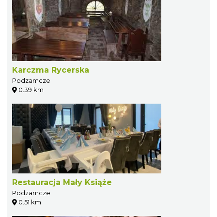
Karczma Rycerska
Podzamcze
0.39 km
Restauracja Mały Książe
Podzamcze
0.51 km