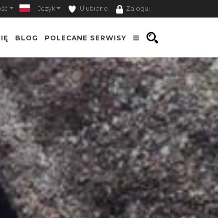
ość
Język
Ulubione
Zaloguj
IĘ
BLOG
POLECANE SERWISY