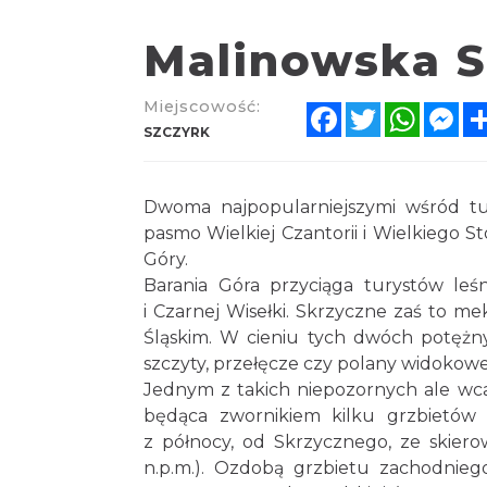
Malinowska S
Miejscowość:
Facebook
Twitter
Whats
Me
SZCZYRK
Dwoma najpopularniejszymi wśród tur
pasmo Wielkiej Czantorii i Wielkiego S
Góry.
Barania Góra przyciąga turystów leśn
i Czarnej Wisełki. Skrzyczne zaś to me
Śląskim. W cieniu tych dwóch potężny
szczyty, przełęcze czy polany widokowe
Jednym z takich niepozornych ale wcal
będąca zwornikiem kilku grzbietów 
z północy, od Skrzycznego, ze skier
n.p.m.). Ozdobą grzbietu zachodniego