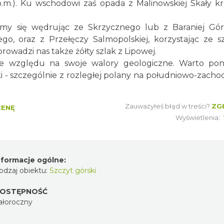
.m.). Ku wschodowi zaś opada z Malinowskiej Skały kr
emy się wędrując ze Skrzycznego lub z Baraniej Gór
go, oraz z Przełęczy Salmopolskiej, korzystając ze s
wadzi nas także żółty szlak z Lipowej.
ze względu na swoje walory geologiczne. Warto po
ki - szczególnie z rozległej polany na południowo-zacho
Zauważyłeś błąd w treści?
ZG
CENĘ
Wyświetlenia:
nformacje ogólne:
odzaj obiektu:
Szczyt górski
OSTĘPNOŚĆ
ałoroczny