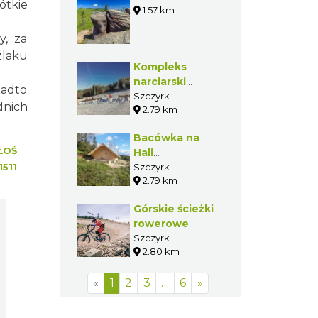
ótkie
1.57 km
y, za
zlaku
Kompleks
narciarski
nadto
"Biały Krzyż"
Szczyrk
dnich
2.79 km
Bacówka na
ŁOŚ
Hali
1511
Skrzyczeńskiej
Szczyrk
2.79 km
w Szczyrku
Górskie ścieżki
rowerowe
Szczyrk Enduro
Szczyrk
2.80 km
Trails by TREK
w Szczyrku
«
1
2
3
…
6
»