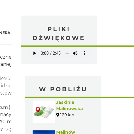
PLIKI
NERA
DŹWIĘKOWE
iczne
aniej
sełki
idzie
W POBLIŻU
ystów
Jaskinia
.m.),
Malinowska
gnący
1.20 km
220 m
y się
Malinów