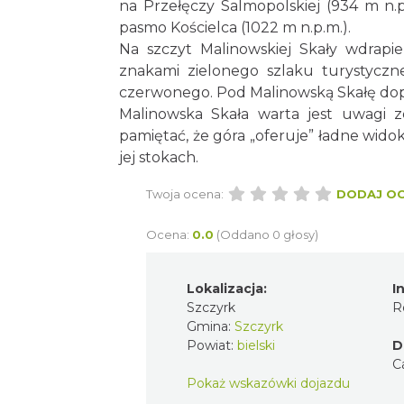
na Przełęczy Salmopolskiej (934 m n.p
pasmo Kościelca (1022 m n.p.m.).
Na szczyt Malinowskiej Skały wdrapi
znakami zielonego szlaku turystyczne
czerwonego. Pod Malinowską Skałę dopro
Malinowska Skała warta jest uwagi 
pamiętać, że góra „oferuje” ładne wido
jej stokach.
Twoja ocena:
DODAJ O
Ocena:
0.0
(Oddano 0 głosy)
Lokalizacja:
I
Szczyrk
R
Gmina:
Szczyrk
Powiat:
bielski
D
C
Pokaż wskazówki dojazdu