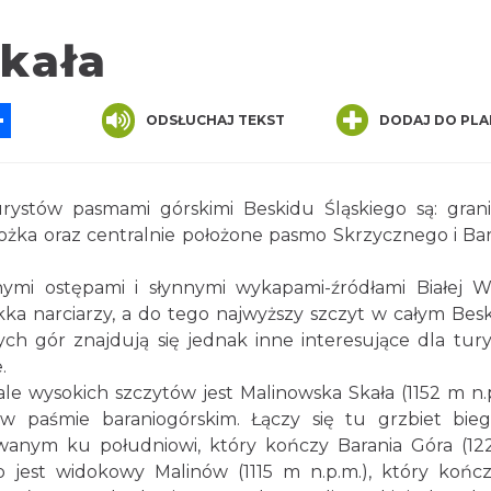
kała
App
ssenger
Share
ODSŁUCHAJ TEKST
DODAJ DO PLA
ystów pasmami górskimi Beskidu Śląskiego są: gran
tożka oraz centralnie położone pasmo Skrzycznego i Bar
ymi ostępami i słynnymi wykapami-źródłami Białej Wi
kka narciarzy, a do tego najwyższy szczyt w całym Besk
ch gór znajdują się jednak inne interesujące dla tur
.
e wysokich szczytów jest Malinowska Skała (1152 m n.p
w paśmie baraniogórskim. Łączy się tu grzbiet bie
owanym ku południowi, który kończy Barania Góra (1
 jest widokowy Malinów (1115 m n.p.m.), który kończ