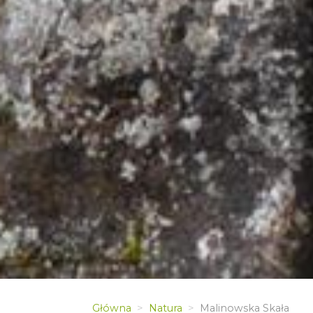
Główna
Natura
Malinowska Skała