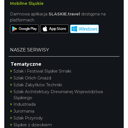
Mobilne Śląskie
Darmowa aplikacja
SLASKIE.travel
dostępna na
platformach
NASZE SERWISY
Tematyczne
Szlak i Festiwal Śląskie Smaki
Szlak Orlich Gniazd
Szlak Zabytków Techniki
Szlak Architektury Drewnianej Województwa
Śląskiego
Industriada
Juromania
Szlak Przyrody
Śląskie z dzieckiem