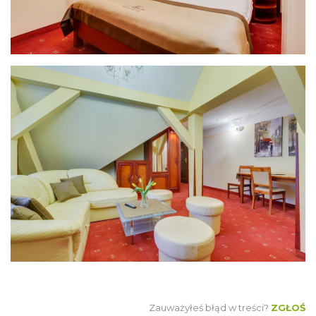
Zauważyłeś błąd w treści?
ZGŁOŚ