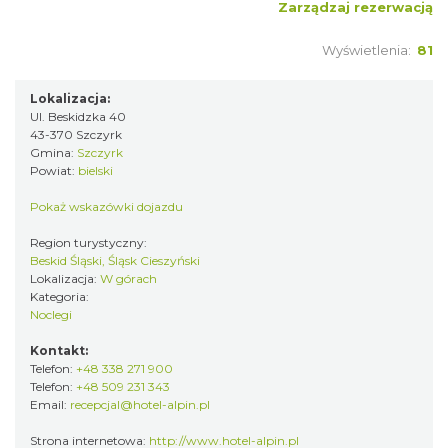
Zarządzaj rezerwacją
Wyświetlenia:
81
Lokalizacja:
Ul. Beskidzka 40
43-370 Szczyrk
Gmina:
Szczyrk
Powiat:
bielski
Pokaż wskazówki dojazdu
Region turystyczny:
Beskid Śląski, Śląsk Cieszyński
Lokalizacja:
W górach
Kategoria:
Noclegi
Kontakt:
Telefon:
+48 338 271 900
Telefon:
+48 509 231 343
Email:
recepcjal@hotel-alpin.pl
Strona internetowa:
http://www.hotel-alpin.pl