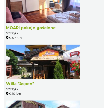
MOARI pokoje gościnne
Szczyrk
0.07 km
Willa "Aspen"
Szczyrk
0.10 km