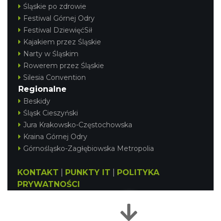
Śląskie po zdrowie
Festiwal Górnej Odry
Festiwal DziewięćSił
Kajakiem przez Śląskie
Narty w Śląskim
Rowerem przez Śląskie
Silesia Convention
Regionalne
Beskidy
Śląsk Cieszyński
Jura Krakowsko-Częstochowska
Kraina Górnej Odry
Górnośląsko-Zagłębiowska Metropolia
KONTAKT
|
PUNKTY IT
|
POLITYKA
PRYWATNOŚCI