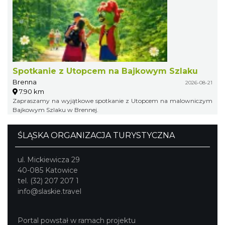
Spotkanie z Utopcem na Bajkowym Szlaku
Brenna
2026-08-21
7.90 km
Zapraszamy na wyjątkowe spotkanie z Utopcem na malowniczym
Bajkowym Szlaku w Brennej.
ŚLĄSKA ORGANIZACJA TURYSTYCZNA
ul. Mickiewicza 29
40-085 Katowice
tel. (32) 207 207 1
info@slaskie.travel
Portal powstał w ramach projektu