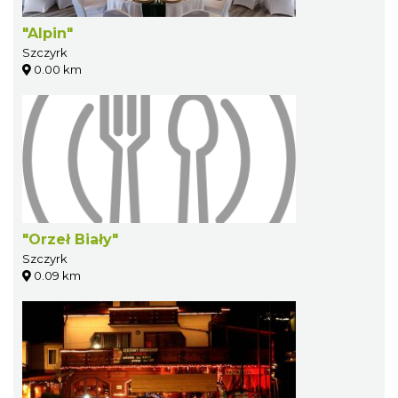
"Alpin"
Szczyrk
0.00 km
"Orzeł Biały"
Szczyrk
0.09 km