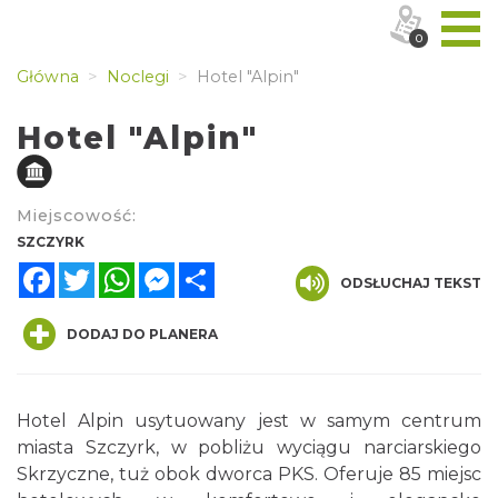
0
Główna
Noclegi
Hotel "Alpin"
Hotel "Alpin"
Miejscowość:
SZCZYRK
Facebook
Twitter
WhatsApp
Messenger
Share
ODSŁUCHAJ TEKST
DODAJ DO PLANERA
Hotel Alpin usytuowany jest w samym centrum
miasta Szczyrk, w pobliżu wyciągu narciarskiego
Skrzyczne, tuż obok dworca PKS. Oferuje 85 miejsc