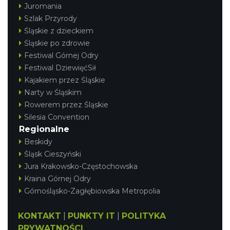
Juromania
Szlak Przyrody
Śląskie z dzieckiem
Śląskie po zdrowie
Festiwal Górnej Odry
Festiwal DziewięćSił
Kajakiem przez Śląskie
Narty w Śląskim
Rowerem przez Śląskie
Silesia Convention
Regionalne
Beskidy
Śląsk Cieszyński
Jura Krakowsko-Częstochowska
Kraina Górnej Odry
Górnośląsko-Zagłębiowska Metropolia
KONTAKT
|
PUNKTY IT
|
POLITYKA
PRYWATNOŚCI