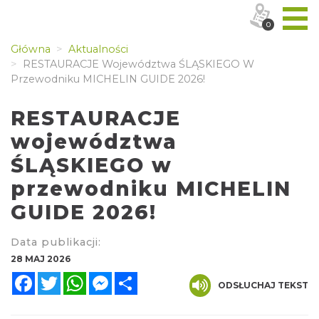
0
Główna
Aktualności
RESTAURACJE Województwa ŚLĄSKIEGO W
Przewodniku MICHELIN GUIDE 2026!
RESTAURACJE
województwa
ŚLĄSKIEGO w
przewodniku MICHELIN
GUIDE 2026!
Data publikacji:
28 MAJ 2026
Facebook
Twitter
WhatsApp
Messenger
Share
ODSŁUCHAJ TEKST