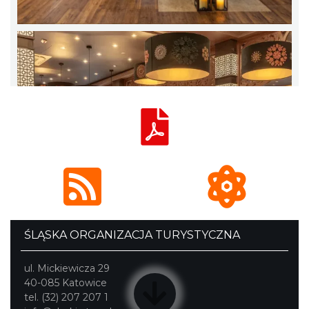
ŚLĄSKA ORGANIZACJA TURYSTYCZNA
ul. Mickiewicza 29
40-085 Katowice
tel. (32) 207 207 1