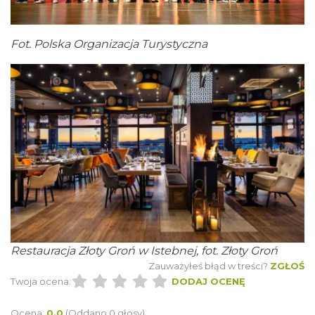
Fot. Polska Organizacja Turystyczna
Restauracja Złoty Groń w Istebnej, fot. Złoty Groń
Zauważyłeś błąd w treści?
ZGŁOŚ
Twoja ocena:
DODAJ OCENĘ
Ocena:
0.0
(Oddano 0 głosy)