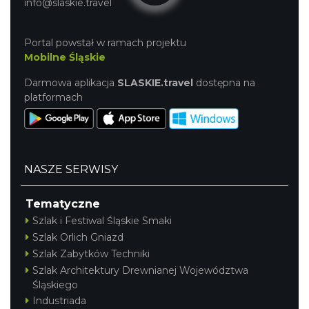
info@slaskie.travel
Portal powstał w ramach projektu
Mobilne Śląskie
Darmowa aplikacja
SLASKIE.travel
dostępna na
platformach
NASZE SERWISY
Tematyczne
Szlak i Festiwal Śląskie Smaki
Szlak Orlich Gniazd
Szlak Zabytków Techniki
Szlak Architektury Drewnianej Województwa
Śląskiego
Industriada