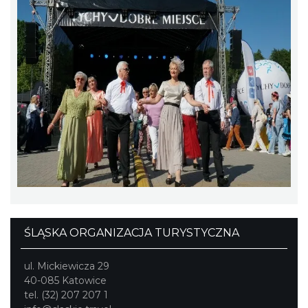
Poland Bachaturo Festiwal
Katowice
15.35 km
2026-08-14
ŚLĄSKA ORGANIZACJA TURYSTYCZNA
17th WORLD BRIDGE SERIES – Katowice
ul. Mickiewicza 29
2026
40-085 Katowice
tel. (32) 207 207 1
Katowice