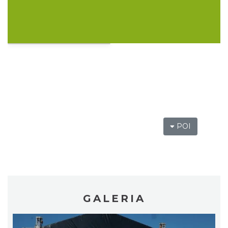
Kult – Pomarańczowa Trasa 2026
Katowice
15.32 km
2026-11-14
POI
Myslovitz - Sentymentalny powrót do lat
2000
GALERIA
Katowice
15.32 km
2026-11-15