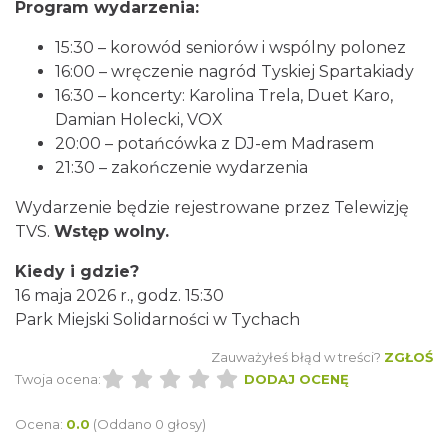
Program wydarzenia:
9.08.2026
Katowice
15:30 – korowód seniorów i wspólny polonez
14.54 km
2026-08-03
16:00 – wręczenie nagród Tyskiej Spartakiady
16:30 – koncerty: Karolina Trela, Duet Karo,
Damian Holecki, VOX
20:00 – potańcówka z DJ-em Madrasem
21:30 – zakończenie wydarzenia
Wydarzenie będzie rejestrowane przez Telewizję
TVS.
Wstęp wolny.
Alicja Majewska & Włodzimierz Korcz &
Kiedy i gdzie?
Warsaw String Quartet - Jubileusz
Katowice
16 maja 2026 r., godz. 15:30
15.13 km
2026-09-18
Park Miejski Solidarności w Tychach
Zauważyłeś błąd w treści?
ZGŁOŚ
Twoja ocena:
DODAJ OCENĘ
Ocena:
0.0
(Oddano 0 głosy)