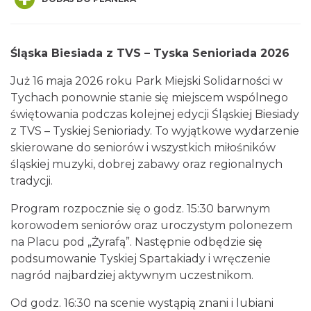
Śląska Biesiada z TVS – Tyska Senioriada 2026
Już 16 maja 2026 roku Park Miejski Solidarności w
Tychach ponownie stanie się miejscem wspólnego
świętowania podczas kolejnej edycji Śląskiej Biesiady
OFF Festival 2026
z TVS – Tyskiej Senioriady. To wyjątkowe wydarzenie
Katowice
13.76 km
2026-08-07
skierowane do seniorów i wszystkich miłośników
śląskiej muzyki, dobrej zabawy oraz regionalnych
tradycji.
Program rozpocznie się o godz. 15:30 barwnym
korowodem seniorów oraz uroczystym polonezem
na Placu pod „Żyrafą”. Następnie odbędzie się
podsumowanie Tyskiej Spartakiady i wręczenie
nagród najbardziej aktywnym uczestnikom.
Święto Ziół w pszczyńskim skansenie
Pszczyna
Od godz. 16:30 na scenie wystąpią znani i lubiani
13.88 km
2026-08-15