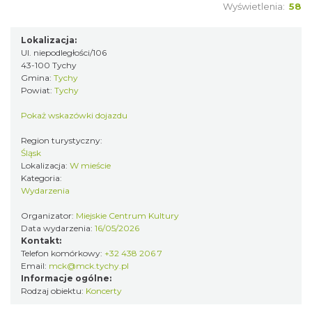
Wyświetlenia:
58
44. Rawa Blues Festival
Lokalizacja:
Ul. niepodległości/106
Katowice
43-100 Tychy
15.13 km
2026-10-03
Gmina:
Tychy
Powiat:
Tychy
Pokaż wskazówki dojazdu
Region turystyczny:
Śląsk
Lokalizacja:
W mieście
Kategoria:
Wydarzenia
Henryk Miśkiewicz – 75 lat Mistrza i Goście
Katowice
Organizator:
Miejskie Centrum Kultury
Data wydarzenia:
16/05/2026
15.13 km
2026-10-18
Kontakt:
Telefon komórkowy:
+32 438 206 7
Email:
mck@mck.tychy.pl
Informacje ogólne:
Rodzaj obiektu:
Koncerty