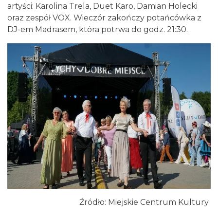
artyści: Karolina Trela, Duet Karo, Damian Holecki
oraz zespół VOX. Wieczór zakończy potańcówka z
DJ-em Madrasem, która potrwa do godz. 21:30.
Muzyka zespołu Metallica symfonicznie
2026
Katowice
13.98 km
2026-11-14
Źródło: Miejskie Centrum Kultury
CO, GDZIE, KIEDY W KATOWICACH 3-