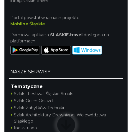
15.35 km
2026-08-20
info@slaskie.travel
Portal powstał w ramach projektu
Mobilne Śląskie
Darmowa aplikacja
SLASKIE.travel
dostępna na
platformach
Silesia Memoriał Kamili Skolimowskiej
Chorzów
17.47 km
2026-08-23
NASZE SERWISY
Tematyczne
Szlak i Festiwal Śląskie Smaki
Szlak Orlich Gniazd
Szlak Zabytków Techniki
Szlak Architektury Drewnianej Województwa
Śląskiego
Silesia Marathon 2026
Industriada
Chorzów