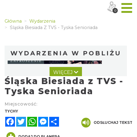
0
Główna
Wydarzenia
Śląska Biesiada Z TVS - Tyska Senioriada
WYDARZENIA W POBLIŻU
WIĘCEJ
Śląska Biesiada z TVS -
Tyska Senioriada
Miejscowość:
Wystawa prof. Włodzimierza
TYCHY
Kwiatkowskiego w Tichauer Art Gallery
Facebook
Twitter
WhatsApp
Messenger
Share
ODSŁUCHAJ TEKST
Tychy
3.01 km
2026-07-31
DODAJ DO PLANERA