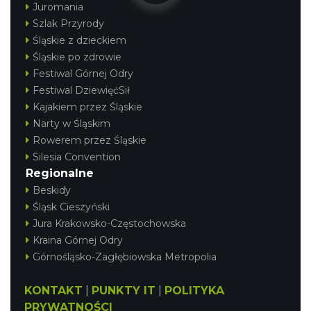
Juromania
17.47 km
2026-10-04
Szlak Przyrody
Śląskie z dzieckiem
Śląskie po zdrowie
Festiwal Górnej Odry
Festiwal DziewięćSił
Kajakiem przez Śląskie
Narty w Śląskim
Rowerem przez Śląskie
Fajer Festiwal 2026
Silesia Convention
Chorzów
Regionalne
17.47 km
2026-08-28
Beskidy
Śląsk Cieszyński
Jura Krakowsko-Częstochowska
Kraina Górnej Odry
Górnośląsko-Zagłębiowska Metropolia
KONTAKT
|
PUNKTY IT
|
POLITYKA
Dzień Kartofla w chorzowskim skansenie
PRYWATNOŚCI